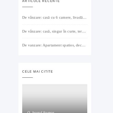
ARTICOLE RECENTE
De vânzare: casă cu 6 camere, livadă, 3 199 mp, Girișul Negru, Bihor, 42 000 Euro. Comision 0.
De vânzare: casă, singur în curte, teren 500 mp, Muntele Găina, Oradea. 157.000 € (negociabil). Comision 0.
De vanzare: Apartament spatios, decomandat, bine compartimentat, 3 camere, 2 bai, bucatarie, suprafață utilă de 64 mp + 3 balcoane (11 mp), strada Barierei, zona Dragos Voda Oradea. 89 500 E (neg). Comision 0
CELE MAI CITITE
O, brand frumos…