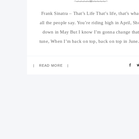
Frank Sinatra – That’s Life That’s life, that’s wha
all the people say. You’re riding high in April, Sh
down in May But I know I’m gonna change tha
tune, When I’m back on top, back on top in June.
said that’s life, and as funny as it may seem Som
people get their
READ MORE