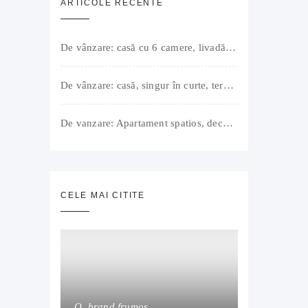
ARTICOLE RECENTE
De vânzare: casă cu 6 camere, livadă, 3 199 mp, Girișul Negru, Bihor, 42 000 Euro. Comision 0.
De vânzare: casă, singur în curte, teren 500 mp, Muntele Găina, Oradea. 157.000 € (negociabil). Comision 0.
De vanzare: Apartament spatios, decomandat, bine compartimentat, 3 camere, 2 bai, bucatarie, suprafață utilă de 64 mp + 3 balcoane (11 mp), strada Barierei, zona Dragos Voda Oradea. 89 500 E (neg). Comision 0
CELE MAI CITITE
O, brand frumos…