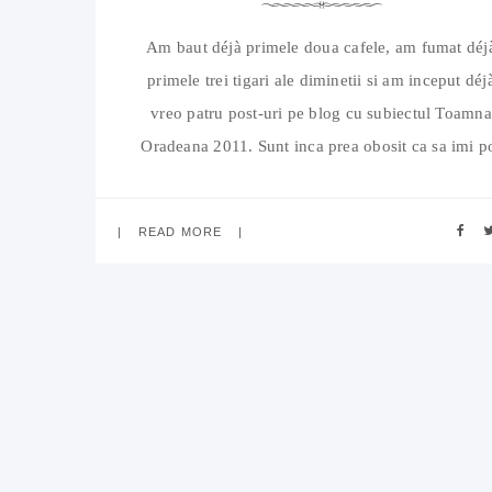
Am baut déjà primele doua cafele, am fumat déj
primele trei tigari ale diminetii si am inceput déj
vreo patru post-uri pe blog cu subiectul Toamna
Oradeana 2011. Sunt inca prea obosit ca sa imi p
gasi usor cuvintele. Adevarul este ca nu prea am 
sa mai spun: festivalul s-a terminat, cei care ne-at
READ MORE