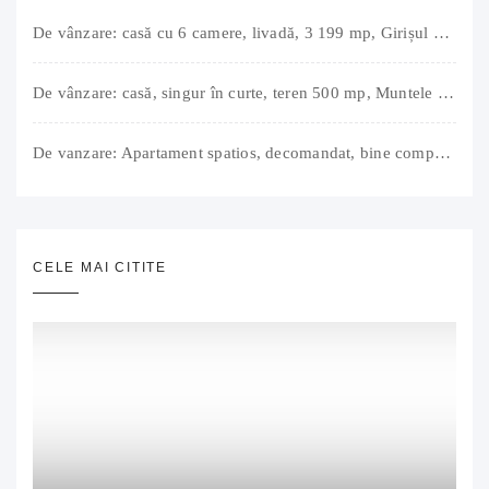
De vânzare: casă cu 6 camere, livadă, 3 199 mp, Girișul Negru, Bihor, 42 000 Euro. Comision 0.
De vânzare: casă, singur în curte, teren 500 mp, Muntele Găina, Oradea. 157.000 € (negociabil). Comision 0.
De vanzare: Apartament spatios, decomandat, bine compartimentat, 3 camere, 2 bai, bucatarie, suprafață utilă de 64 mp + 3 balcoane (11 mp), strada Barierei, zona Dragos Voda Oradea. 89 500 E (neg). Comision 0
CELE MAI CITITE