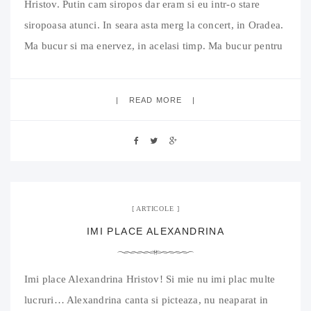
Hristov. Putin cam siropos dar eram si eu intr-o stare
siropoasa atunci. In seara asta merg la concert, in Oradea.
Ma bucur si ma enervez, in acelasi timp. Ma bucur pentru
ca merg la concert, ma enervez pentru ca nu am reusit sa
o aduc
READ MORE
7 iulie 2007
01 Comment
ARTICOLE
IMI PLACE ALEXANDRINA
Imi place Alexandrina Hristov! Si mie nu imi plac multe
lucruri… Alexandrina canta si picteaza, nu neaparat in