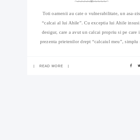
Toti oamenii au cate o vulnerabilitate, un asa-zi
“calcai al lui Ahile”. Cu exceptia lui Ahile insusi
desigur, care a avut un calcai propriu si pe care i
prezenta prietenilor drept “calcaiul meu”, simplu 
la obiect. Anyway, unii oameni au mai multe
vulnerabilitati pentru ca ei au fost niste copii
READ MORE
hrapareti si au luat