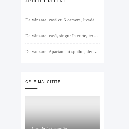
ARTICOLE RECENTE
De vânzare: casă cu 6 camere, livadă, 3 199 mp, Girișul Negru, Bihor, 42 000 Euro. Comision 0.
De vânzare: casă, singur în curte, teren 500 mp, Muntele Găina, Oradea. 157.000 € (negociabil). Comision 0.
De vanzare: Apartament spatios, decomandat, bine compartimentat, 3 camere, 2 bai, bucatarie, suprafață utilă de 64 mp + 3 balcoane (11 mp), strada Barierei, zona Dragos Voda Oradea. 89 500 E (neg). Comision 0
CELE MAI CITITE
1 an de la incendiu