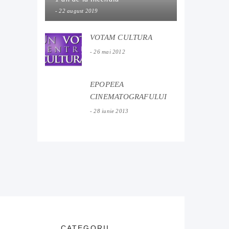
22 august 2019
VOTAM CULTURA
26 mai 2012
EPOPEEA
CINEMATOGRAFULUI
TRANSILVANIA
28 iunie 2013
CATEGORII