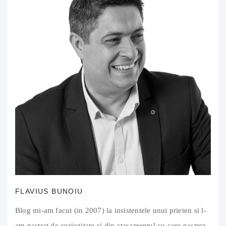
FLAVIUS BUNOIU
Blog mi-am facut (in 2007) la insistentele unui prieten si l-
am pastrat de curiozitate si din atasamentul cu care pastrez