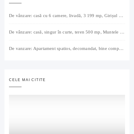
De vânzare: casă cu 6 camere, livadă, 3 199 mp, Girișul Negru, Bihor, 42 000 Euro. Comision 0.
De vânzare: casă, singur în curte, teren 500 mp, Muntele Găina, Oradea. 157.000 € (negociabil). Comision 0.
De vanzare: Apartament spatios, decomandat, bine compartimentat, 3 camere, 2 bai, bucatarie, suprafață utilă de 64 mp + 3 balcoane (11 mp), strada Barierei, zona Dragos Voda Oradea. 89 500 E (neg). Comision 0
CELE MAI CITITE