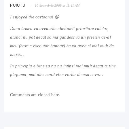
PUIUTU
10 decembrie 2009 at 11:11 AM
I enjoyed the cartoons! 😀
Daca lumea va avea alte cheltuieli prioritare ratelor,
atunci nu pot decat sa ma gandesc la un prieten de-al
meu (care e executor bancar) ca va avea si mai mult de
lucru…
In principiu e bine sa nu nu intinzi mai mult decat te tine
plapuma, mai ales cand vine vorba de asa ceva…
Comments are closed here.