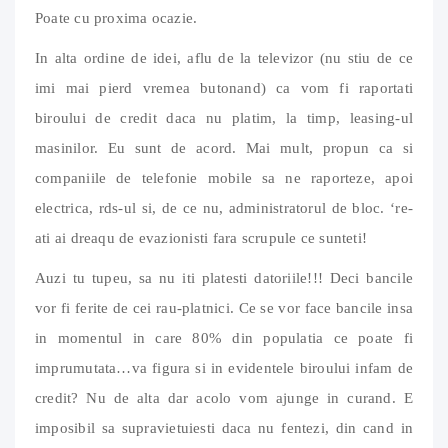
Poate cu proxima ocazie.
In alta ordine de idei, aflu de la televizor (nu stiu de ce
imi mai pierd vremea butonand) ca vom fi raportati
biroului de credit daca nu platim, la timp, leasing-ul
masinilor. Eu sunt de acord. Mai mult, propun ca si
companiile de telefonie mobile sa ne raporteze, apoi
electrica, rds-ul si, de ce nu, administratorul de bloc. ‘re-
ati ai dreaqu de evazionisti fara scrupule ce sunteti!
Auzi tu tupeu, sa nu iti platesti datoriile!!! Deci bancile
vor fi ferite de cei rau-platnici. Ce se vor face bancile insa
in momentul in care 80% din populatia ce poate fi
imprumutata…va figura si in evidentele biroului infam de
credit? Nu de alta dar acolo vom ajunge in curand. E
imposibil sa supravietuiesti daca nu fentezi, din cand in