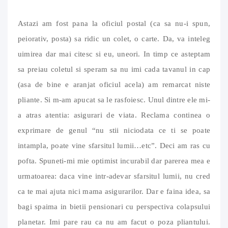
Astazi am fost pana la oficiul postal (ca sa nu-i spun,
peiorativ, posta) sa ridic un colet, o carte. Da, va inteleg
uimirea dar mai citesc si eu, uneori. In timp ce asteptam
sa preiau coletul si speram sa nu imi cada tavanul in cap
(asa de bine e aranjat oficiul acela) am remarcat niste
pliante. Si m-am apucat sa le rasfoiesc. Unul dintre ele mi-
a atras atentia: asigurari de viata. Reclama continea o
exprimare de genul “nu stii niciodata ce ti se poate
intampla, poate vine sfarsitul lumii…etc”. Deci am ras cu
pofta. Spuneti-mi mie optimist incurabil dar parerea mea e
urmatoarea: daca vine intr-adevar sfarsitul lumii, nu cred
ca te mai ajuta nici mama asigurarilor. Dar e faina idea, sa
bagi spaima in bietii pensionari cu perspectiva colapsului
planetar. Imi pare rau ca nu am facut o poza pliantului.