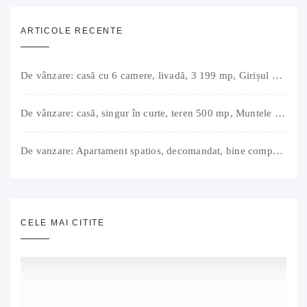
ARTICOLE RECENTE
De vânzare: casă cu 6 camere, livadă, 3 199 mp, Girișul Negru, Bihor, 42 000 Euro. Comision 0.
De vânzare: casă, singur în curte, teren 500 mp, Muntele Găina, Oradea. 157.000 € (negociabil). Comision 0.
De vanzare: Apartament spatios, decomandat, bine compartimentat, 3 camere, 2 bai, bucatarie, suprafață utilă de 64 mp + 3 balcoane (11 mp), strada Barierei, zona Dragos Voda Oradea. 89 500 E (neg). Comision 0
CELE MAI CITITE