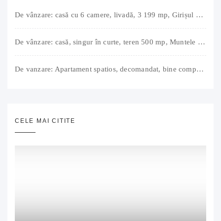
De vânzare: casă cu 6 camere, livadă, 3 199 mp, Girișul Negru, Bihor, 42 000 Euro. Comision 0.
De vânzare: casă, singur în curte, teren 500 mp, Muntele Găina, Oradea. 157.000 € (negociabil). Comision 0.
De vanzare: Apartament spatios, decomandat, bine compartimentat, 3 camere, 2 bai, bucatarie, suprafață utilă de 64 mp + 3 balcoane (11 mp), strada Barierei, zona Dragos Voda Oradea. 89 500 E (neg). Comision 0
CELE MAI CITITE