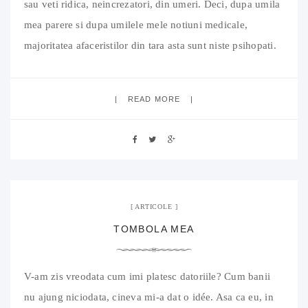
sau veti ridica, neincrezatori, din umeri. Deci, dupa umila
mea parere si dupa umilele mele notiuni medicale,
majoritatea afaceristilor din tara asta sunt niste psihopati.
De asta sufera mediul de afaceri, de asta exista tepe si
datorii si furturi si alte cele, chestiuni
READ MORE
9 februarie 2010
07 Comments
ARTICOLE
TOMBOLA MEA
V-am zis vreodata cum imi platesc datoriile? Cum banii
nu ajung niciodata, cineva mi-a dat o idée. Asa ca eu, in