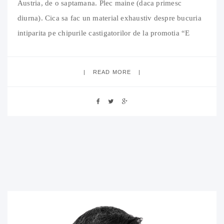
Austria, de o saptamana. Plec maine (daca primesc
diurna). Cica sa fac un material exhaustiv despre bucuria
intiparita pe chipurile castigatorilor de la promotia “E
natural (oare?) sa castigi cu Frutti Fresh”. Sunt convins ca
o sa muncesc pe rupte. Va voi da amanunte cand ma
READ MORE
intorc