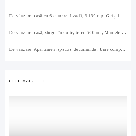
De vânzare: casă cu 6 camere, livadă, 3 199 mp, Girișul Negru, Bihor, 42 000 Euro. Comision 0.
De vânzare: casă, singur în curte, teren 500 mp, Muntele Găina, Oradea. 157.000 € (negociabil). Comision 0.
De vanzare: Apartament spatios, decomandat, bine compartimentat, 3 camere, 2 bai, bucatarie, suprafață utilă de 64 mp + 3 balcoane (11 mp), strada Barierei, zona Dragos Voda Oradea. 89 500 E (neg). Comision 0
CELE MAI CITITE