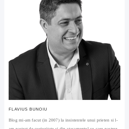
FLAVIUS BUNOIU
Blog mi-am facut (in 2007) la insistentele unui prieten si l-
am pastrat de curiozitate si din atasamentul cu care pastrez