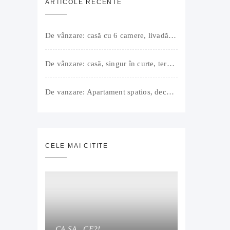
ARTICOLE RECENTE
De vânzare: casă cu 6 camere, livadă, 3 199 mp, Girișul Negru, Bihor, 42 000 Euro. Comision 0.
De vânzare: casă, singur în curte, teren 500 mp, Muntele Găina, Oradea. 157.000 € (negociabil). Comision 0.
De vanzare: Apartament spatios, decomandat, bine compartimentat, 3 camere, 2 bai, bucatarie, suprafață utilă de 64 mp + 3 balcoane (11 mp), strada Barierei, zona Dragos Voda Oradea. 89 500 E (neg). Comision 0
CELE MAI CITITE
CA SA…CE?!