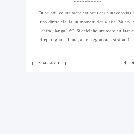
Eu nu stiu ce ursitoare am avut dar sunt convins 
una dintre ele, la un moment dat, a zis: “Va sta i
chirie, langa lift”. Si celelalte ursitoare au luat-o
drept o gluma buna, au ras zgomotos si si-au lua
linistite zborul pe matura (sau prin alta metoda d
locomotie). Eu sunt aproape sigur
READ MORE