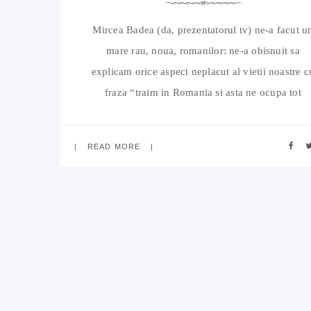
Mircea Badea (da, prezentatorul tv) ne-a facut u
mare rau, noua, romanilor: ne-a obisnuit sa
explicam orice aspect neplacut al vietii noastre c
fraza “traim in Romania si asta ne ocupa tot
timpul”; suna a resemnare tampita in fata
inevitabilului, asemanatoare evlaviei fara
READ MORE
discernamant a celor care se uita prostiti in gura
oricarui “predicator” care