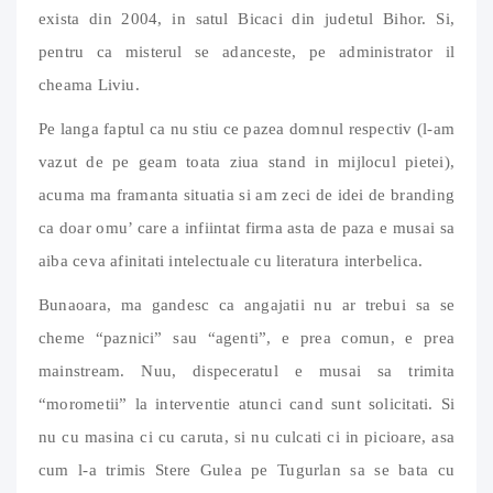
exista din 2004, in satul Bicaci din judetul Bihor. Si,
pentru ca misterul se adanceste, pe administrator il
cheama Liviu.
Pe langa faptul ca nu stiu ce pazea domnul respectiv (l-am
vazut de pe geam toata ziua stand in mijlocul pietei),
acuma ma framanta situatia si am zeci de idei de branding
ca doar omu’ care a infiintat firma asta de paza e musai sa
aiba ceva afinitati intelectuale cu literatura interbelica.
Bunaoara, ma gandesc ca angajatii nu ar trebui sa se
cheme “paznici” sau “agenti”, e prea comun, e prea
mainstream. Nuu, dispeceratul e musai sa trimita
“morometii” la interventie atunci cand sunt solicitati. Si
nu cu masina ci cu caruta, si nu culcati ci in picioare, asa
cum l-a trimis Stere Gulea pe Tugurlan sa se bata cu