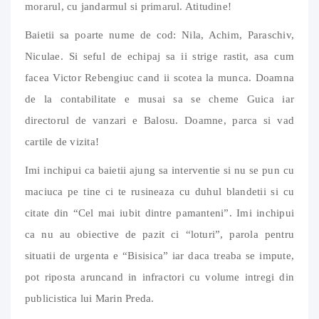
morarul, cu jandarmul si primarul. Atitudine!
Baietii sa poarte nume de cod: Nila, Achim, Paraschiv,
Niculae. Si seful de echipaj sa ii strige rastit, asa cum
facea Victor Rebengiuc cand ii scotea la munca. Doamna
de la contabilitate e musai sa se cheme Guica iar
directorul de vanzari e Balosu. Doamne, parca si vad
cartile de vizita!
Imi inchipui ca baietii ajung sa interventie si nu se pun cu
maciuca pe tine ci te rusineaza cu duhul blandetii si cu
citate din “Cel mai iubit dintre pamanteni”. Imi inchipui
ca nu au obiective de pazit ci “loturi”, parola pentru
situatii de urgenta e “Bisisica” iar daca treaba se impute,
pot riposta aruncand in infractori cu volume intregi din
publicistica lui Marin Preda.