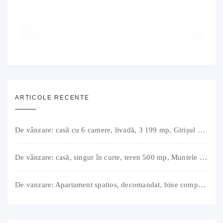
ARTICOLE RECENTE
De vânzare: casă cu 6 camere, livadă, 3 199 mp, Girișul Negru, Bihor, 42 000 Euro. Comision 0.
De vânzare: casă, singur în curte, teren 500 mp, Muntele Găina, Oradea. 157.000 € (negociabil). Comision 0.
De vanzare: Apartament spatios, decomandat, bine compartimentat, 3 camere, 2 bai, bucatarie, suprafață utilă de 64 mp + 3 balcoane (11 mp), strada Barierei, zona Dragos Voda Oradea. 89 500 E (neg). Comision 0