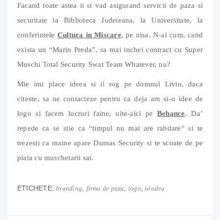
Facand toate astea ii si vad asigurand servicii de paza si
securitate la Biblioteca Judeteana, la Universitate, la
conferintele
Cultura in Miscare
, pe nisa. N-ai cum, cand
exista un “Marin Preda”, sa mai inchei contract cu Super
Muschi Total Security Swat Team Whatever, nu?
Mie imi place ideea si il rog pe domnul Liviu, daca
citeste, sa ne contacteze pentru ca deja am si-o idee de
logo si facem lucruri faine, uite-aici pe
Behance
. Da’
repede ca se stie ca “timpul nu mai are rabdare” si te
trezesti ca maine apare Dumas Security si te scoate de pe
piata cu muschetarii sai.
ETICHETE:
,
,
,
branding
firma de paza
logo
oradea