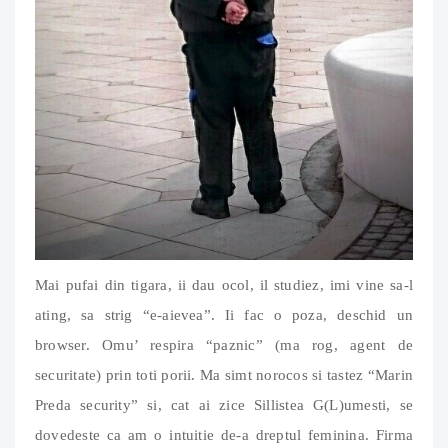
Mai pufai din tigara, ii dau ocol, il studiez, imi vine sa-l
ating, sa strig “e-aievea”. Ii fac o poza, deschid un
browser. Omu’ respira “paznic” (ma rog, agent de
securitate) prin toti porii. Ma simt norocos si tastez “Marin
Preda security” si, cat ai zice Sillistea G(L)umesti, se
dovedeste ca am o intuitie de-a dreptul feminina. Firma