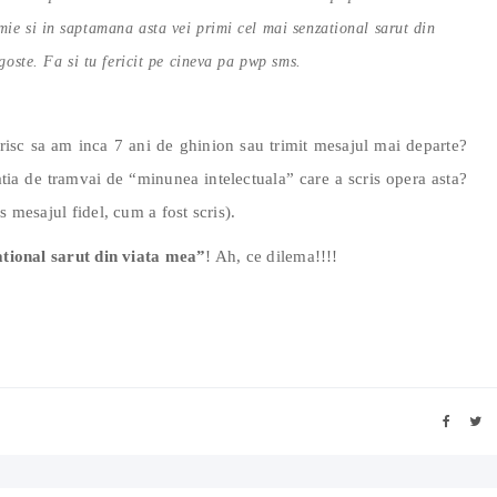
mie si in saptamana asta vei primi cel mai senzational sarut din
agoste. Fa si tu fericit pe cineva pa pwp sms.
 risc sa am inca 7 ani de ghinion sau trimit mesajul mai departe?
tatia de tramvai de “minunea intelectuala” care a scris opera asta?
s mesajul fidel, cum a fost scris).
ational sarut din viata mea”
! Ah, ce dilema!!!!