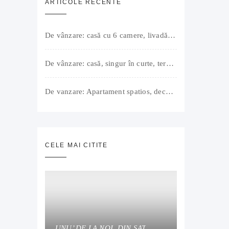
ARTICOLE RECENTE
De vânzare: casă cu 6 camere, livadă, 3 199 mp, Girișul Negru, Bihor, 42 000 Euro. Comision 0.
De vânzare: casă, singur în curte, teren 500 mp, Muntele Găina, Oradea. 157.000 € (negociabil). Comision 0.
De vanzare: Apartament spatios, decomandat, bine compartimentat, 3 camere, 2 bai, bucatarie, suprafață utilă de 64 mp + 3 balcoane (11 mp), strada Barierei, zona Dragos Voda Oradea. 89 500 E (neg). Comision 0
CELE MAI CITITE
UNU’ DE LA NOI, DIN SAT