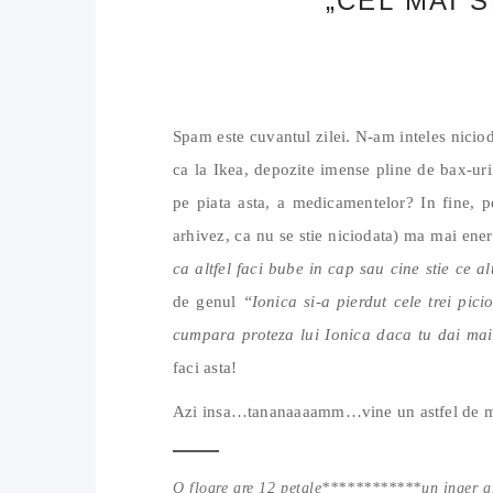
„CEL MAI 
Spam este cuvantul zilei. N-am inteles niciod
ca la Ikea, depozite imense pline de bax-ur
pe piata asta, a medicamentelor? In fine, p
arhivez, ca nu se stie niciodata) ma mai ene
ca altfel faci bube in cap sau cine stie ce a
de genul
“Ionica si-a pierdut cele trei pic
cumpara proteza lui Ionica daca tu dai mai
faci asta!
Azi insa…tananaaaamm…vine un astfel de mesa
O floare are 12 petale************un inger ar