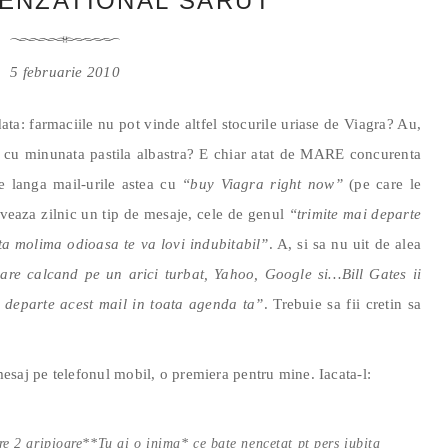
SENZATIONAL SARUT”
5 februarie 2010
ata: farmaciile nu pot vinde altfel stocurile uriase de Viagra? Au,
i cu minunata pastila albastra? E chiar atat de MARE concurenta
e langa mail-urile astea cu
“buy Viagra right now”
(pe care le
rveaza zilnic un tip de mesaje, cele de genul
“trimite mai departe
lta molima odioasa te va lovi indubitabil”
. A, si sa nu uit de alea
ioare calcand pe un arici turbat, Yahoo, Google si…Bill Gates ii
 departe acest mail in toata agenda ta”
. Trebuie sa fii cretin sa
j pe telefonul mobil, o premiera pentru mine. Iacata-l:
e 2 aripioare**Tu ai o inima* ce bate nencetat pt pers iubita