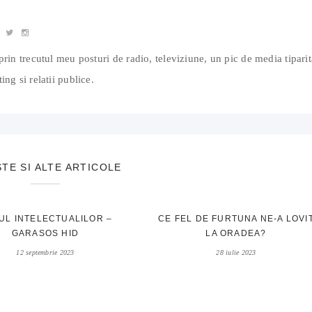
prin trecutul meu posturi de radio, televiziune, un pic de media tiparit
ing si relatii publice.
STE SI ALTE ARTICOLE
UL INTELECTUALILOR –
CE FEL DE FURTUNA NE-A LOVI
GARASOS HID
LA ORADEA?
12 septembrie 2023
28 iulie 2023