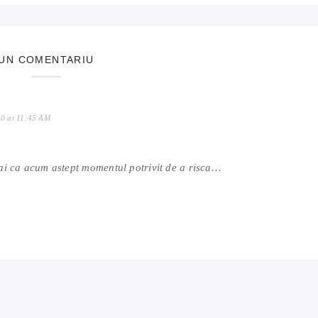
UN COMENTARIU
10 at 11:45 AM
ai ca acum astept momentul potrivit de a risca…