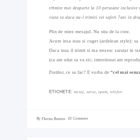
trhmite mai deaparte la 10 persoane inclusive 
viata ta daca nu-l trimiti vei suferi 7ani in dr
Plin de miez mesajul. Nu stiu de la cine.
Acum insa stau si cuget (ardelean style): sa
Daca insa il trimit si ma trezesc sarutat in s
(ca am uitat sa va zic, intentionat am reprodu
Fratilor, ce sa fac? E vorba de
“cel mai senz
ETICHETE:
,
,
,
mesaj
sarut
spam
telefon
By
01 Comment
Flavius Bunoiu