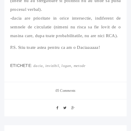
(unele nu au stergatoare si politistii nu au unde sa puna
procesul verbal).
-dacia are prioritate in orice intersectie, indiferent de
semnele de circulatie (nimeni nu risca sa fie lovit de o
masina care, dupa toate probabilitatile, nu are nici RCA).
P.S. Stiu toate astea pentru ca am o Daciaaaaaa!
ETICHETE:
,
,
,
dacia
invizibil
logan
metode
05 Comments