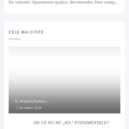
De vanzare: Apartament spatios, decomandat, bine compartimentat, 3 camere, 2 bai, bucatarie, suprafață utilă de 64 mp + 3 balcoane (11 mp), strada Barierei, zona Dragos Voda Oradea. 89 500 E (neg). Comision 0
CELE MAI CITITE
O, brand frumos…
5 decembrie 2018
DE CE NU NE „IES” EVENIMENTELE?