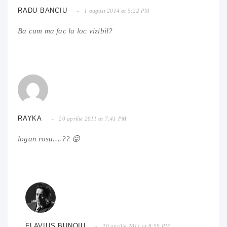
RADU BANCIU
1 august 2014 at 5:22 PM
Ba cum ma fac la loc vizibil?
RAYKA
20 aprilie 2011 at 7:41 PM
logan rosu….?? 😛
FLAVIUS BUNOIU
20 aprilie 2011 at 8:59 PM