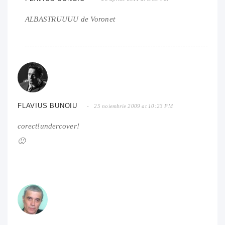
ALBASTRUUUU de Voronet
FLAVIUS BUNOIU
25 noiembrie 2009 at 10:23 PM
corect!undercover!
🙂