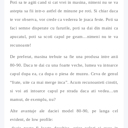
Poti sa te agiti cand si cat vrei in masina, nimeni nu se va
astepta sa fii intr-o astfel de minune pe roti. Si chiar daca
te vor observa, vor crede ca vederea le joaca feste. Poti sa
faci semne disperate cu farurile, poti sa dai din maini ca
apucatul, poti sa scoti capul pe geam…nimeni nu te va
recunoaste!
De preferat, masina trebuie sa fie una produsa intre anii
80-90. Daca te dai cu una foarte veche, lumea va intoarce
capul dupa ea, ca dupa o piesa de muzeu. Ceva de genul
“frate, uite ca mai merge inca”. Acum recunoasteti cinstit,
si voi ati intoarce capul pe strada daca ati vedea…un
mamut, de exemplu, nu?
Alte avantaje ale daciei model 80-90, pe langa cel
evident, de low profile:
-dacia poate fi lasata deschisa, orice valori ai avea in