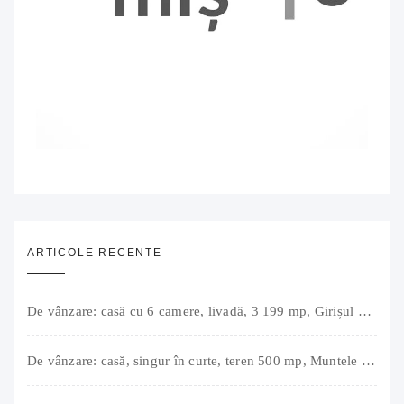
ARTICOLE RECENTE
De vânzare: casă cu 6 camere, livadă, 3 199 mp, Girișul Negru, Bihor, 42 000 Euro. Comision 0.
De vânzare: casă, singur în curte, teren 500 mp, Muntele Găina, Oradea. 157.000 € (negociabil). Comision 0.