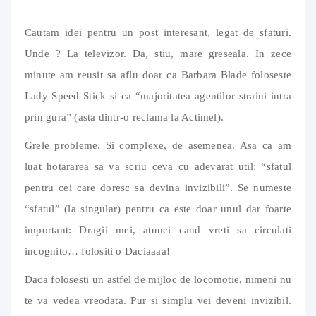
Cautam idei pentru un post interesant, legat de sfaturi.
Unde ? La televizor. Da, stiu, mare greseala. In zece
minute am reusit sa aflu doar ca Barbara Blade foloseste
Lady Speed Stick si ca “majoritatea agentilor straini intra
prin gura” (asta dintr-o reclama la Actimel).
Grele probleme. Si complexe, de asemenea. Asa ca am
luat hotararea sa va scriu ceva cu adevarat util: “sfatul
pentru cei care doresc sa devina invizibili”. Se numeste
“sfatul” (la singular) pentru ca este doar unul dar foarte
important: Dragii mei, atunci cand vreti sa circulati
incognito… folositi o Daciaaaa!
Daca folosesti un astfel de mijloc de locomotie, nimeni nu
te va vedea vreodata. Pur si simplu vei deveni invizibil.