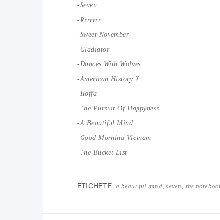
-Seven
-Rrrrrrr
-Sweet November
-Gladiator
-Dances With Wolves
-American History X
-Hoffa
-The Pursuit Of Happyness
-A Beautiful Mind
-Good Morning Vietnam
-The Bucket List
ETICHETE:
,
,
a beautiful mind
seven
the noteboo