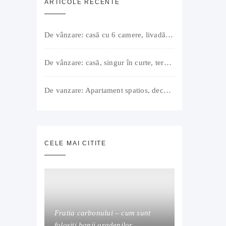
ARTICOLE RECENTE
De vânzare: casă cu 6 camere, livadă, 3 199 mp, Girișul Negru, Bihor, 42 000 Euro. Comision 0.
De vânzare: casă, singur în curte, teren 500 mp, Muntele Găina, Oradea. 157.000 € (negociabil). Comision 0.
De vanzare: Apartament spatios, decomandat, bine compartimentat, 3 camere, 2 bai, bucatarie, suprafață utilă de 64 mp + 3 balcoane (11 mp), strada Barierei, zona Dragos Voda Oradea. 89 500 E (neg). Comision 0
CELE MAI CITITE
Fratia carbonului – cum sunt
folositi banii oradenilor