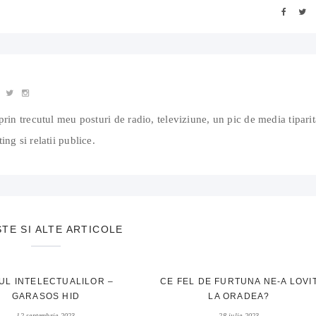
prin trecutul meu posturi de radio, televiziune, un pic de media tiparit
ing si relatii publice.
STE SI ALTE ARTICOLE
UL INTELECTUALILOR –
CE FEL DE FURTUNA NE-A LOVI
GARASOS HID
LA ORADEA?
12 septembrie 2023
28 iulie 2023