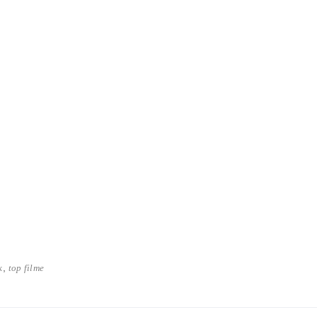
,
k
top filme