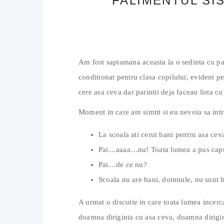
FALIMENTUL SI
Am fost saptamana aceasta la o sedinta cu pari
conditionat pentru clasa copilului, evident p
cere asa ceva dar parintii deja faceau lista cu
Moment in care am simtit si eu nevoia sa intr
La scoala ati cerut bani pentru asa cev
Pai…aaaa…nu! Toata lumea a pus capu
Pai…de ce nu?
Scoala nu are bani, domnule, nu sunt ba
A urmat o discutie in care toata lumea incer
doamna diriginta cu asa ceva, doamna dirigin