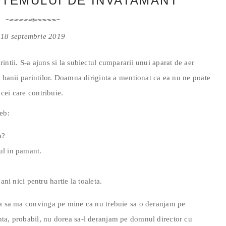
STEMULUI DE INVATAMANT
18 septembrie 2019
ntii. S-a ajuns si la subiectul cumpararii unui aparat de aer
e banii parintilor. Doamna diriginta a mentionat ca ea nu ne poate
 cei care contribuie.
eb:
a?
l in pamant.
ni nici pentru hartie la toaleta.
ca sa ma convinga pe mine ca nu trebuie sa o deranjam pe
ta, probabil, nu dorea sa-l deranjam pe domnul director cu