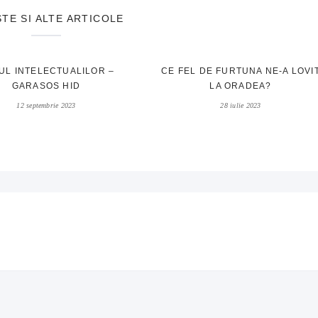
STE SI ALTE ARTICOLE
UL INTELECTUALILOR –
CE FEL DE FURTUNA NE-A LOVI
GARASOS HID
LA ORADEA?
12 septembrie 2023
28 iulie 2023