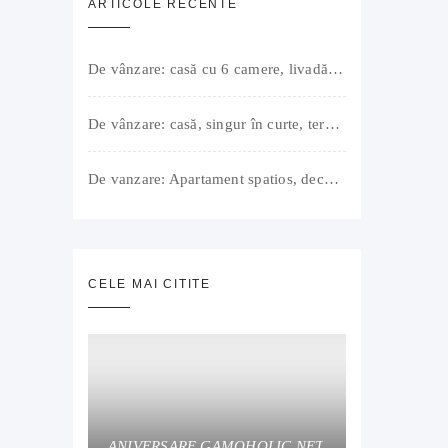
ARTICOLE RECENTE
De vânzare: casă cu 6 camere, livadă, 3 199 mp, Girișul Negru, Bihor, 42 000 Euro. Comision 0.
De vânzare: casă, singur în curte, teren 500 mp, Muntele Găina, Oradea. 157.000 € (negociabil). Comision 0.
De vanzare: Apartament spatios, decomandat, bine compartimentat, 3 camere, 2 bai, bucatarie, suprafață utilă de 64 mp + 3 balcoane (11 mp), strada Barierei, zona Dragos Voda Oradea. 89 500 E (neg). Comision 0
CELE MAI CITITE
ANIVERSARE GAMOHOLIC.NET