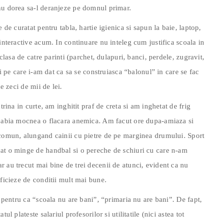
nu dorea sa-l deranjeze pe domnul primar.
 de curatat pentru tabla, hartie igienica si sapun la baie, laptop,
interactive acum. In continuare nu inteleg cum justifica scoala in
 clasa de catre parinti (parchet, dulapuri, banci, perdele, zugravit,
ii pe care i-am dat ca sa se construiasca “balonul” in care se fac
e zeci de mii de lei.
trina in curte, am inghitit praf de creta si am inghetat de frig
a abia mocnea o flacara anemica. Am facut ore dupa-amiaza si
 comun, alungand cainii cu pietre de pe marginea drumului. Sport
at o minge de handbal si o pereche de schiuri cu care n-am
 au trecut mai bine de trei decenii de atunci, evident ca nu
eficieze de conditii mult mai bune.
i pentru ca “scoala nu are bani”, “primaria nu are bani”. De fapt,
ul plateste salariul profesorilor si utilitatile (nici astea tot