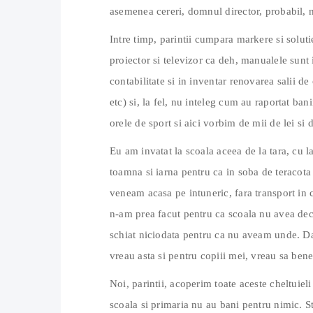
asemenea cereri, domnul director, probabil, 
Intre timp, parintii cumpara markere si solutie
proiector si televizor ca deh, manualele sunt 
contabilitate si in inventar renovarea salii de
etc) si, la fel, nu inteleg cum au raportat ban
orele de sport si aici vorbim de mii de lei si d
Eu am invatat la scoala aceea de la tara, cu la
toamna si iarna pentru ca in soba de teracot
veneam acasa pe intuneric, fara transport in
n-am prea facut pentru ca scoala nu avea dec
schiat niciodata pentru ca nu aveam unde. Dar
vreau asta si pentru copiii mei, vreau sa ben
Noi, parintii, acoperim toate aceste cheltuiel
scoala si primaria nu au bani pentru nimic. Stat