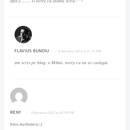
afla:) ……. si sorry ca atatea scriu :”>
FLAVIUS BUNOIU
8 februarie 2012 at 11:23 PM
am scris pe blog: e Mihai. sorry ca nu ai castigat.
RENY
8 februarie 2012 at 10:49 PM
bine.multumesc:)