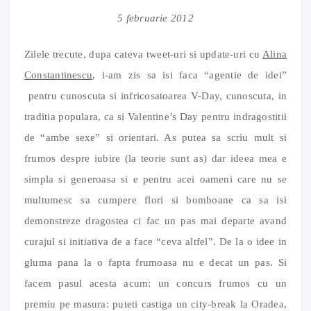
5 februarie 2012
Zilele trecute, dupa cateva tweet-uri si update-uri cu
Alina
Constantinescu
, i-am zis sa isi faca “agentie de idei”
pentru cunoscuta si infricosatoarea V-Day, cunoscuta, in
traditia populara, ca si Valentine’s Day pentru indragostitii
de “ambe sexe” si orientari. As putea sa scriu mult si
frumos despre iubire (la teorie sunt as) dar ideea mea e
simpla si generoasa si e pentru acei oameni care nu se
multumesc sa cumpere flori si bomboane ca sa isi
demonstreze dragostea ci fac un pas mai departe avand
curajul si initiativa de a face “ceva altfel”. De la o idee in
gluma pana la o fapta frumoasa nu e decat un pas. Si
facem pasul acesta acum: un concurs frumos cu un
premiu pe masura: puteti castiga un city-break la Oradea,