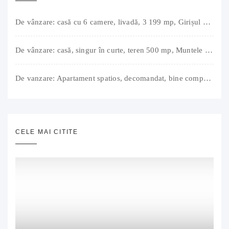
De vânzare: casă cu 6 camere, livadă, 3 199 mp, Girișul Negru, Bihor, 42 000 Euro. Comision 0.
De vânzare: casă, singur în curte, teren 500 mp, Muntele Găina, Oradea. 157.000 € (negociabil). Comision 0.
De vanzare: Apartament spatios, decomandat, bine compartimentat, 3 camere, 2 bai, bucatarie, suprafață utilă de 64 mp + 3 balcoane (11 mp), strada Barierei, zona Dragos Voda Oradea. 89 500 E (neg). Comision 0
CELE MAI CITITE