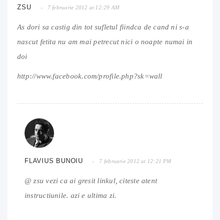
ZSU
7 februarie 2012 at 12:29 AM
As dori sa castig din tot sufletul fiindca de cand ni s-a
nascut fetita nu am mai petrecut nici o noapte numai in
doi
http://www.facebook.com/profile.php?sk=wall
FLAVIUS BUNOIU
7 februarie 2012 at 12:21 PM
@ zsu vezi ca ai gresit linkul, citeste atent
instructiunile. azi e ultima zi.