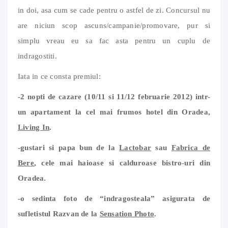
in doi, asa cum se cade pentru o astfel de zi. Concursul nu
are niciun scop ascuns/campanie/promovare, pur si
simplu vreau eu sa fac asta pentru un cuplu de
indragostiti.
Iata in ce consta premiul:
-2 nopti de cazare (10/11 si 11/12 februarie 2012) intr-
un apartament la cel mai frumos hotel din Oradea,
Living In
.
-gustari si papa bun de la
Lactobar
sau
Fabrica de
Bere
, cele mai haioase si calduroase bistro-uri din
Oradea.
-o sedinta foto de “indragosteala” asigurata de
sufletistul Razvan de la
Sensation Photo
.