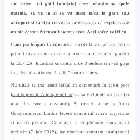
-un sofer (si ghid totodata) care promite sa spele
masina, sa va ia si sa va duca la/de la gara sau
aeroport si sa stea cu voi la cafele ca sa va explice cate
un pic despre frumosul nostru oras. Acel sofer voi fi eu.
Cum participati la concurs:
scrieti la voi pe Facebook
primul cuvant care va vine in minte atunci cand va ganditi
la EL / EA. Incadrati cuvantul intre 3 stelule si aveti grija
sa selectati optiunea “Public” pentru status.
Nu uitati sa imi lasati linkul in comentarii la acest post
(
sau la post-ul Alinei, e totuna
) ca sa vad unde ati scris (si
mai ales care e cuvantul). Si treceti si pe la
Alina
Constantinescu
fiindca facem concursul acesta impreuna
si ea da premiul. Concursul e in picioare pana marti
inclusiv (7 feb 2012), iar miercuri anuntam castigatorul