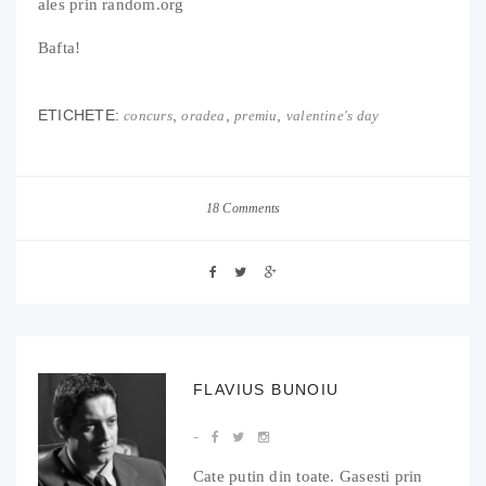
ales prin random.org
Bafta!
ETICHETE:
,
,
,
concurs
oradea
premiu
valentine's day
18 Comments
FLAVIUS BUNOIU
Cate putin din toate. Gasesti prin