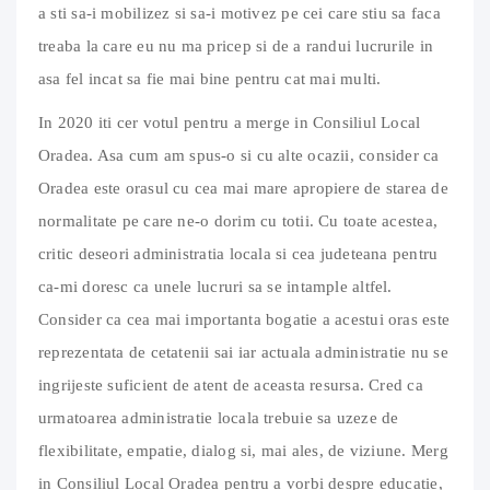
a sti sa-i mobilizez si sa-i motivez pe cei care stiu sa faca
treaba la care eu nu ma pricep si de a randui lucrurile in
asa fel incat sa fie mai bine pentru cat mai multi.
In 2020 iti cer votul pentru a merge in Consiliul Local
Oradea. Asa cum am spus-o si cu alte ocazii, consider ca
Oradea este orasul cu cea mai mare apropiere de starea de
normalitate pe care ne-o dorim cu totii. Cu toate acestea,
critic deseori administratia locala si cea judeteana pentru
ca-mi doresc ca unele lucruri sa se intample altfel.
Consider ca cea mai importanta bogatie a acestui oras este
reprezentata de cetatenii sai iar actuala administratie nu se
ingrijeste suficient de atent de aceasta resursa. Cred ca
urmatoarea administratie locala trebuie sa uzeze de
flexibilitate, empatie, dialog si, mai ales, de viziune. Merg
in Consiliul Local Oradea pentru a vorbi despre educatie,