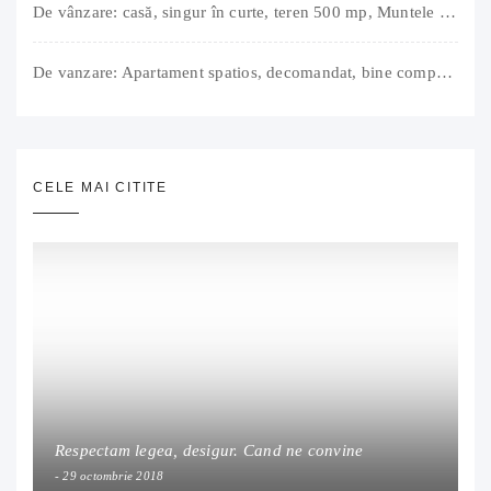
De vânzare: casă, singur în curte, teren 500 mp, Muntele Găina, Oradea. 157.000 € (negociabil). Comision 0.
De vanzare: Apartament spatios, decomandat, bine compartimentat, 3 camere, 2 bai, bucatarie, suprafață utilă de 64 mp + 3 balcoane (11 mp), strada Barierei, zona Dragos Voda Oradea. 89 500 E (neg). Comision 0
CELE MAI CITITE
Respectam legea, desigur. Cand ne convine
29 octombrie 2018