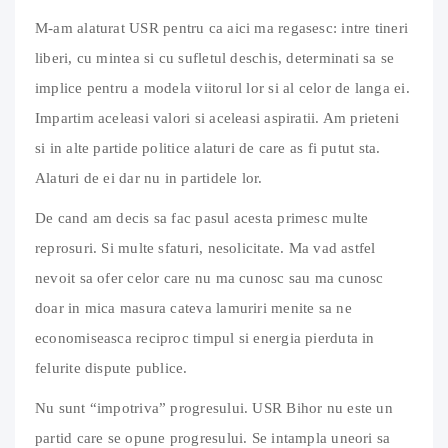
M-am alaturat USR pentru ca aici ma regasesc: intre tineri
liberi, cu mintea si cu sufletul deschis, determinati sa se
implice pentru a modela viitorul lor si al celor de langa ei.
Impartim aceleasi valori si aceleasi aspiratii. Am prieteni
si in alte partide politice alaturi de care as fi putut sta.
Alaturi de ei dar nu in partidele lor.
De cand am decis sa fac pasul acesta primesc multe
reprosuri. Si multe sfaturi, nesolicitate. Ma vad astfel
nevoit sa ofer celor care nu ma cunosc sau ma cunosc
doar in mica masura cateva lamuriri menite sa ne
economiseasca reciproc timpul si energia pierduta in
felurite dispute publice.
Nu sunt “impotriva” progresului. USR Bihor nu este un
partid care se opune progresului. Se intampla uneori sa