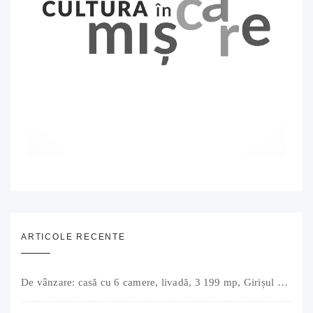
ARTICOLE RECENTE
De vânzare: casă cu 6 camere, livadă, 3 199 mp, Girișul Negru, Bihor, 42 000 Euro. Comision 0.