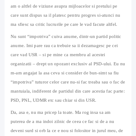
am o altfel de viziune asupra mijloacelor si pretului pe
care sunt dispus sa il platesc pentru progres si-atunci nu
ma sfiesc sa critic lucrurile pe care le vad facute altfel.
Nu sunt “impotriva” cuiva anume, dintr-un partid politic
anume. Imi pare rau ca trebuie sa ii dezamagesc pe cei
care vad USR – si pe mine ca membru al acestei
organizatii – drept un opozant exclusiv al PSD-ului. Eu nu
m-am angajat la asa ceva si consider de bun-simt sa fiu
“impotriva” tuturor celor care nu-si fac treaba sau o fac de
mantuiala, indiferent de partidul din care acestia fac parte:
PSD, PNL, UDMR etc sau chiar si din USR.
Da, asa e, nu ma pricep la toate. Ma rog insa sa am
puterea de a ma indoi zilnic de ceea ce fac si de a nu
deveni surd si orb la ce e nou si folositor in jurul meu, de