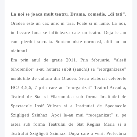
La noi se joaca mult teatru. Drama, comedie, „di tati”
.
Oradea este un caz unic in tara. Poate si in lume. La noi,
in fiecare luna se infiinteaza cate un teatru. Deja le-am
cam pierdut socoata. Suntem niste norocosi, altii nu au
niciunul.
Era prin anul de gratie 2011. Prin februarie, “alesii
bihorenilor” s-au hotarat subit (sanchi) sa “reorganizeze”
institutiile de cultura din Oradea. Si-au elaborat celebrele
HCJ 4,5,6, 7 prin care au “reorganizat” Teatrul Arcadia,
Teatrul de Stat si Filarmonica sub forma Institutiei de
Spectacole Iosif Vulcan si a Institutiei de Spectacole
Szigligeti Szinhaz. Apoi le-au mai “reorganizat” si pe
astea sub forma Teatrului de Stat Regina Maria si a
Teatrului Szigligeti Szinhaz. Dupa care a venit Prefectura