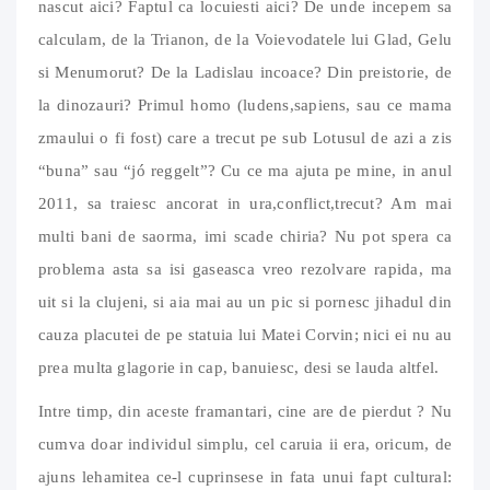
nascut aici? Faptul ca locuiesti aici? De unde incepem sa
calculam, de la Trianon, de la Voievodatele lui Glad, Gelu
si Menumorut? De la Ladislau incoace? Din preistorie, de
la dinozauri? Primul homo (ludens,sapiens, sau ce mama
zmaului o fi fost) care a trecut pe sub Lotusul de azi a zis
“buna” sau “jó reggelt”? Cu ce ma ajuta pe mine, in anul
2011, sa traiesc ancorat in ura,conflict,trecut? Am mai
multi bani de saorma, imi scade chiria? Nu pot spera ca
problema asta sa isi gaseasca vreo rezolvare rapida, ma
uit si la clujeni, si aia mai au un pic si pornesc jihadul din
cauza placutei de pe statuia lui Matei Corvin; nici ei nu au
prea multa glagorie in cap, banuiesc, desi se lauda altfel.
Intre timp, din aceste framantari, cine are de pierdut ? Nu
cumva doar individul simplu, cel caruia ii era, oricum, de
ajuns lehamitea ce-l cuprinsese in fata unui fapt cultural: