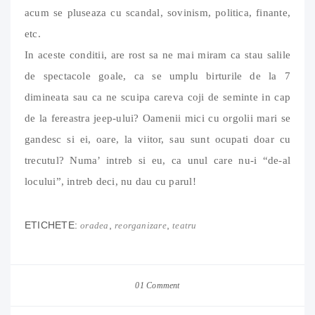
acum se pluseaza cu scandal, sovinism, politica, finante,
etc.
In aceste conditii, are rost sa ne mai miram ca stau salile
de spectacole goale, ca se umplu birturile de la 7
dimineata sau ca ne scuipa careva coji de seminte in cap
de la fereastra jeep-ului? Oamenii mici cu orgolii mari se
gandesc si ei, oare, la viitor, sau sunt ocupati doar cu
trecutul? Numa’ intreb si eu, ca unul care nu-i “de-al
locului”, intreb deci, nu dau cu parul!
ETICHETE:
,
,
oradea
reorganizare
teatru
01 Comment