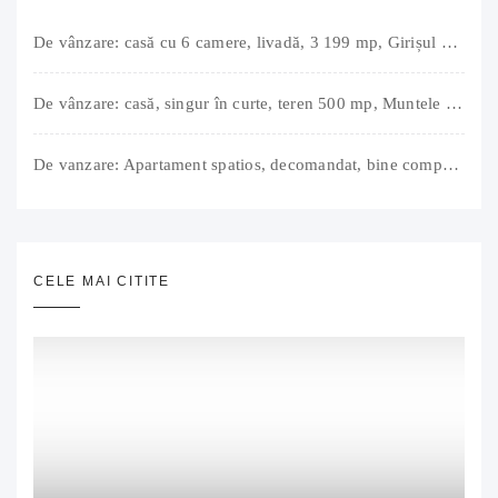
De vânzare: casă cu 6 camere, livadă, 3 199 mp, Girișul Negru, Bihor, 42 000 Euro. Comision 0.
De vânzare: casă, singur în curte, teren 500 mp, Muntele Găina, Oradea. 157.000 € (negociabil). Comision 0.
De vanzare: Apartament spatios, decomandat, bine compartimentat, 3 camere, 2 bai, bucatarie, suprafață utilă de 64 mp + 3 balcoane (11 mp), strada Barierei, zona Dragos Voda Oradea. 89 500 E (neg). Comision 0
CELE MAI CITITE