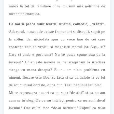
unora la fel de familiare cum imi sunt mie notiunile de
mecanica cuantica.
La noi se joaca mult teatru. Drama, comedie, „di tati”
.
Adevarul, mascat de aceste framantari si discutii, soptit pe
la colturi dar niciodata spus cu voce tare de cei care
conteaza este ca vroiau si maghiarii teatrul lor. Asa…si?
Care si unde e problema? Nu se putea spune asta de la
inceput? Chiar este nevoie sa ne scarpinam la urechea
stanga cu mana dreapta? Eu nu am nicio problema cu
nimeni, fiecare este liber sa faca si sa participle la ce fel
de act cultural doreste, dupa bunul sau nebunul sau plac.
Mi se reproseaza uneori ca nu sunt “de aici” si ca nu am
cum sa inteleg. De ce nu inteleg, pentru ca nu sunt de-al
locului? Dar ce te face “de-al locului”? Faptul ca te-ai