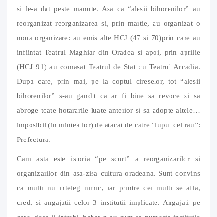
si le-a dat peste manute. Asa ca “alesii bihorenilor” au
reorganizat reorganizarea si, prin martie, au organizat o
noua organizare: au emis alte HCJ (47 si 70)prin care au
infiintat Teatrul Maghiar din Oradea si apoi, prin aprilie
(HCJ 91) au comasat Teatrul de Stat cu Teatrul Arcadia.
Dupa care, prin mai, pe la coptul cireselor, tot “alesii
bihorenilor” s-au gandit ca ar fi bine sa revoce si sa
abroge toate hotararile luate anterior si sa adopte altele…
imposibil (in mintea lor) de atacat de catre “lupul cel rau”:
Prefectura.
Cam asta este istoria “pe scurt” a reorganizarilor si
organizarilor din asa-zisa cultura oradeana. Sunt convins
ca multi nu inteleg nimic, iar printre cei multi se afla,
cred, si angajatii celor 3 institutii implicate. Angajati pe
care, daca ii intrebi, habar n-au cum se numeste institutia