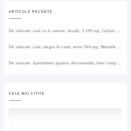
ARTICOLE RECENTE
De vânzare: casă cu 6 camere, livadă, 3 199 mp, Girișul Negru, Bihor, 42 000 Euro. Comision 0.
De vânzare: casă, singur în curte, teren 500 mp, Muntele Găina, Oradea. 157.000 € (negociabil). Comision 0.
De vanzare: Apartament spatios, decomandat, bine compartimentat, 3 camere, 2 bai, bucatarie, suprafață utilă de 64 mp + 3 balcoane (11 mp), strada Barierei, zona Dragos Voda Oradea. 89 500 E (neg). Comision 0
CELE MAI CITITE