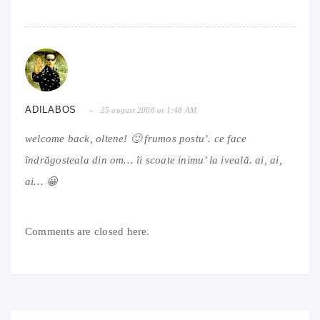
ADILABOS
25 august 2008 at 1:48 AM
welcome back, oltene! 🙂 frumos postu’. ce face
îndrăgosteala din om… îi scoate inimu’ la iveală. ai, ai,
ai… 😀
Comments are closed here.