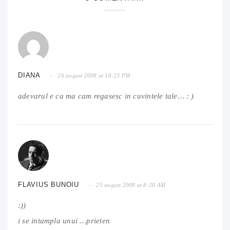
DIANA
26 august 2008 at 10:23 PM
adevarul e ca ma cam regasesc in cuvintele tale… : )
FLAVIUS BUNOIU
25 august 2008 at 8:20 AM
:))
i se intampla unui …prieten