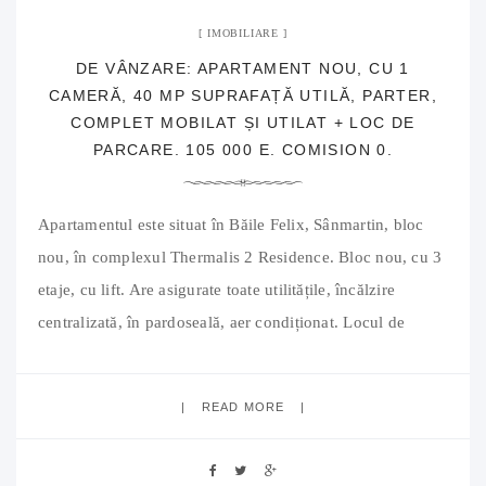
IMOBILIARE
DE VÂNZARE: APARTAMENT NOU, CU 1
CAMERĂ, 40 MP SUPRAFAȚĂ UTILĂ, PARTER,
COMPLET MOBILAT ȘI UTILAT + LOC DE
PARCARE. 105 000 E. COMISION 0.
Apartamentul este situat în Băile Felix, Sânmartin, bloc
nou, în complexul Thermalis 2 Residence. Bloc nou, cu 3
etaje, cu lift. Are asigurate toate utilitățile, încălzire
centralizată, în pardoseală, aer condiționat. Locul de
parcare deține CF individual. Complexul Rezidențial este
nou, modern, cu multiple facilități Este situat aproape de
READ MORE
Băile Felix, apartamentul având potențial pentru