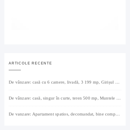
ARTICOLE RECENTE
De vânzare: casă cu 6 camere, livadă, 3 199 mp, Girișul Negru, Bihor, 42 000 Euro. Comision 0.
De vânzare: casă, singur în curte, teren 500 mp, Muntele Găina, Oradea. 157.000 € (negociabil). Comision 0.
De vanzare: Apartament spatios, decomandat, bine compartimentat, 3 camere, 2 bai, bucatarie, suprafață utilă de 64 mp + 3 balcoane (11 mp), strada Barierei, zona Dragos Voda Oradea. 89 500 E (neg). Comision 0