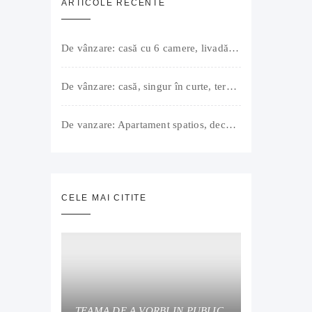
ARTICOLE RECENTE
De vânzare: casă cu 6 camere, livadă, 3 199 mp, Girișul Negru, Bihor, 42 000 Euro. Comision 0.
De vânzare: casă, singur în curte, teren 500 mp, Muntele Găina, Oradea. 157.000 € (negociabil). Comision 0.
De vanzare: Apartament spatios, decomandat, bine compartimentat, 3 camere, 2 bai, bucatarie, suprafață utilă de 64 mp + 3 balcoane (11 mp), strada Barierei, zona Dragos Voda Oradea. 89 500 E (neg). Comision 0
CELE MAI CITITE
TEAMA DE A VORBI IN PUBLIC