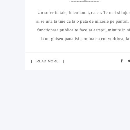
Un sofer iti taie, intentionat, calea. Te mai si inju
si se uita la tine ca la o pata de mizerie pe pantof.
functionara publica te face sa astepti, minute in si
la un ghiseu pana isi termina ea convorbirea, la
telefon, cu cine stie cine. Un superior iti da de
lucru in plus,
READ MORE