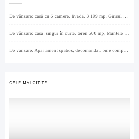
De vânzare: casă cu 6 camere, livadă, 3 199 mp, Girișul Negru, Bihor, 42 000 Euro. Comision 0.
De vânzare: casă, singur în curte, teren 500 mp, Muntele Găina, Oradea. 157.000 € (negociabil). Comision 0.
De vanzare: Apartament spatios, decomandat, bine compartimentat, 3 camere, 2 bai, bucatarie, suprafață utilă de 64 mp + 3 balcoane (11 mp), strada Barierei, zona Dragos Voda Oradea. 89 500 E (neg). Comision 0
CELE MAI CITITE