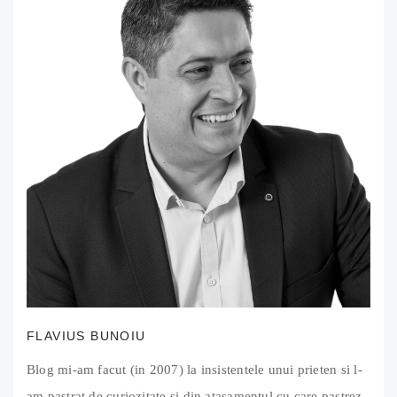
FLAVIUS BUNOIU
Blog mi-am facut (in 2007) la insistentele unui prieten si l-
am pastrat de curiozitate si din atasamentul cu care pastrez