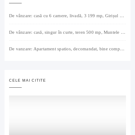
De vânzare: casă cu 6 camere, livadă, 3 199 mp, Girișul Negru, Bihor, 42 000 Euro. Comision 0.
De vânzare: casă, singur în curte, teren 500 mp, Muntele Găina, Oradea. 157.000 € (negociabil). Comision 0.
De vanzare: Apartament spatios, decomandat, bine compartimentat, 3 camere, 2 bai, bucatarie, suprafață utilă de 64 mp + 3 balcoane (11 mp), strada Barierei, zona Dragos Voda Oradea. 89 500 E (neg). Comision 0
CELE MAI CITITE