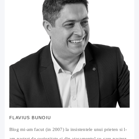
FLAVIUS BUNOIU
Blog mi-am facut (in 2007) la insistentele unui prieten si l-
am pastrat de curiozitate si din atasamentul cu care pastrez