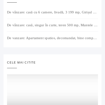
De vânzare: casă cu 6 camere, livadă, 3 199 mp, Girișul Negru, Bihor, 42 000 Euro. Comision 0.
De vânzare: casă, singur în curte, teren 500 mp, Muntele Găina, Oradea. 157.000 € (negociabil). Comision 0.
De vanzare: Apartament spatios, decomandat, bine compartimentat, 3 camere, 2 bai, bucatarie, suprafață utilă de 64 mp + 3 balcoane (11 mp), strada Barierei, zona Dragos Voda Oradea. 89 500 E (neg). Comision 0
CELE MAI CITITE