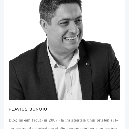
FLAVIUS BUNOIU
Blog mi-am facut (in 2007) la insistentele unui prieten si l-
am pastrat de curiozitate si din atasamentul cu care pastrez