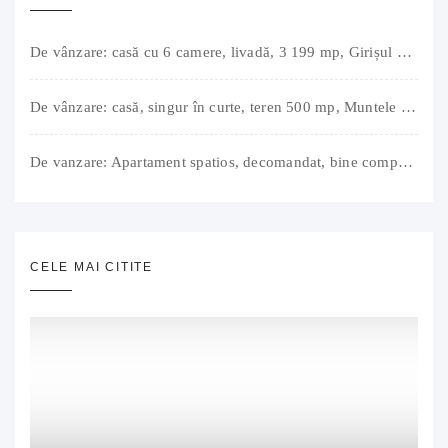
De vânzare: casă cu 6 camere, livadă, 3 199 mp, Girișul Negru, Bihor, 42 000 Euro. Comision 0.
De vânzare: casă, singur în curte, teren 500 mp, Muntele Găina, Oradea. 157.000 € (negociabil). Comision 0.
De vanzare: Apartament spatios, decomandat, bine compartimentat, 3 camere, 2 bai, bucatarie, suprafață utilă de 64 mp + 3 balcoane (11 mp), strada Barierei, zona Dragos Voda Oradea. 89 500 E (neg). Comision 0
CELE MAI CITITE