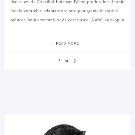
decise azi de Consiliul Judetean Bihor, produsele culturale
locale vor trebui adaptate noilor organigrame in spiritul
reducerilor si economiilor de cost vizate. Astfel, se propun
urmatoarele restructurari si modificari cu efect imediat: –
Trupa Liliput a Teatrului Szigligeti: in loc de “A három
READ MORE
kismalac és a farkas”