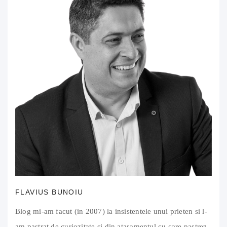
FLAVIUS BUNOIU
Blog mi-am facut (in 2007) la insistentele unui prieten si l-
am pastrat de curiozitate si din atasamentul cu care pastrez