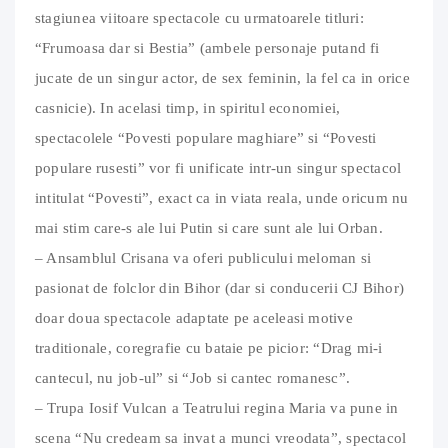
stagiunea viitoare spectacole cu urmatoarele titluri:
“Frumoasa dar si Bestia” (ambele personaje putand fi
jucate de un singur actor, de sex feminin, la fel ca in orice
casnicie). In acelasi timp, in spiritul economiei,
spectacolele “Povesti populare maghiare” si “Povesti
populare rusesti” vor fi unificate intr-un singur spectacol
intitulat “Povesti”, exact ca in viata reala, unde oricum nu
mai stim care-s ale lui Putin si care sunt ale lui Orban.
– Ansamblul Crisana va oferi publicului meloman si
pasionat de folclor din Bihor (dar si conducerii CJ Bihor)
doar doua spectacole adaptate pe aceleasi motive
traditionale, coregrafie cu bataie pe picior: “Drag mi-i
cantecul, nu job-ul” si “Job si cantec romanesc”.
– Trupa Iosif Vulcan a Teatrului regina Maria va pune in
scena “Nu credeam sa invat a munci vreodata”, spectacol