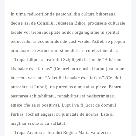
In urma reducerilor de personal din cultura bihoreana
decise azi de Consiliul Judetean Bihor, produsele culturale
locale vor trebui adaptate noilor organigrame in spiritul
reducerilor si economiilor de cost vizate. Astfel, se propun
urmatoarele restructurari si modificari cu efect imediat:
– Trupa Liliput a Teatrului Szigligeti: in loc de “A három
kismalac és a farkas” (Cei trei purcelusi si Lupul) va pune
in scena varianta “A kettő kismalac és a farkas” (Cei doi
purcelusi si Lupul), un purcelus e musai sa plece. Pentru
pastrarea echitabilitatii, rentabilitatii si nediscriminarii
etnice (fie ea si pozitiva), Lupul va fi jucat de domnul
Farkas, fochist angajat cu jumatate de norma. Este si
maghiar si stie si cu suflatul.
– Trupa Arcadia a Tetrului Regina Maria va oferi in