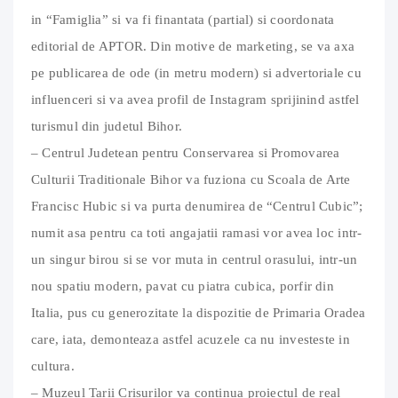
in “Famiglia” si va fi finantata (partial) si coordonata
editorial de APTOR. Din motive de marketing, se va axa
pe publicarea de ode (in metru modern) si advertoriale cu
influenceri si va avea profil de Instagram sprijinind astfel
turismul din judetul Bihor.
– Centrul Judetean pentru Conservarea si Promovarea
Culturii Traditionale Bihor va fuziona cu Scoala de Arte
Francisc Hubic si va purta denumirea de “Centrul Cubic”;
numit asa pentru ca toti angajatii ramasi vor avea loc intr-
un singur birou si se vor muta in centrul orasului, intr-un
nou spatiu modern, pavat cu piatra cubica, porfir din
Italia, pus cu generozitate la dispozitie de Primaria Oradea
care, iata, demonteaza astfel acuzele ca nu investeste in
cultura.
– Muzeul Tarii Crisurilor va continua proiectul de real