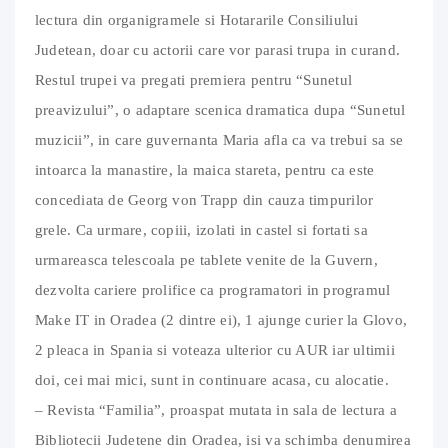
lectura din organigramele si Hotararile Consiliului
Judetean, doar cu actorii care vor parasi trupa in curand.
Restul trupei va pregati premiera pentru “Sunetul
preavizului”, o adaptare scenica dramatica dupa “Sunetul
muzicii”, in care guvernanta Maria afla ca va trebui sa se
intoarca la manastire, la maica stareta, pentru ca este
concediata de Georg von Trapp din cauza timpurilor
grele. Ca urmare, copiii, izolati in castel si fortati sa
urmareasca telescoala pe tablete venite de la Guvern,
dezvolta cariere prolifice ca programatori in programul
Make IT in Oradea (2 dintre ei), 1 ajunge curier la Glovo,
2 pleaca in Spania si voteaza ulterior cu AUR iar ultimii
doi, cei mai mici, sunt in continuare acasa, cu alocatie.
– Revista “Familia”, proaspat mutata in sala de lectura a
Bibliotecii Judetene din Oradea, isi va schimba denumirea