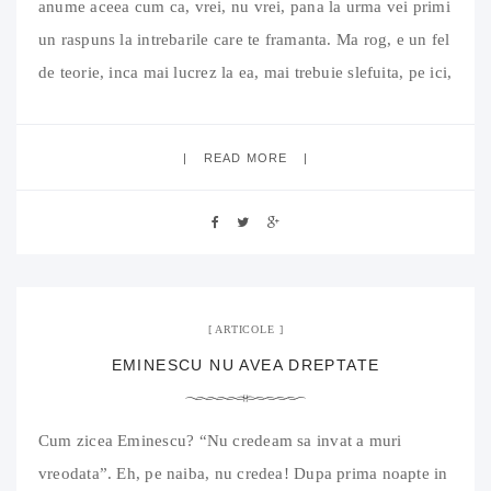
anume aceea cum ca, vrei, nu vrei, pana la urma vei primi
un raspuns la intrebarile care te framanta. Ma rog, e un fel
de teorie, inca mai lucrez la ea, mai trebuie slefuita, pe ici,
pe colo, prin partile ei moi argumentative si
READ MORE
29 septembrie 2008
04 Comments
ARTICOLE
EMINESCU NU AVEA DREPTATE
Cum zicea Eminescu? “Nu credeam sa invat a muri
vreodata”. Eh, pe naiba, nu credea! Dupa prima noapte in