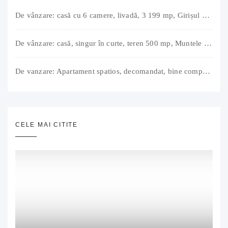
De vânzare: casă cu 6 camere, livadă, 3 199 mp, Girișul Negru, Bihor, 42 000 Euro. Comision 0.
De vânzare: casă, singur în curte, teren 500 mp, Muntele Găina, Oradea. 157.000 € (negociabil). Comision 0.
De vanzare: Apartament spatios, decomandat, bine compartimentat, 3 camere, 2 bai, bucatarie, suprafață utilă de 64 mp + 3 balcoane (11 mp), strada Barierei, zona Dragos Voda Oradea. 89 500 E (neg). Comision 0
CELE MAI CITITE