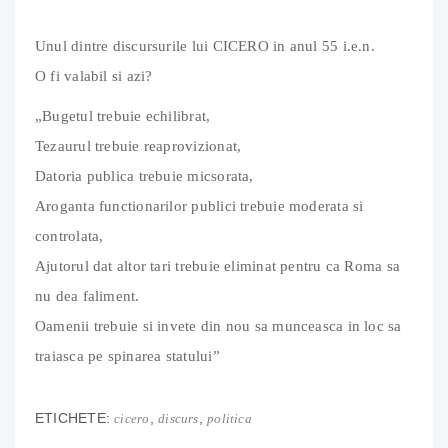
Unul dintre discursurile lui CICERO in anul 55 i.e.n.
O fi valabil si azi?
„Bugetul trebuie echilibrat,
Tezaurul trebuie reaprovizionat,
Datoria publica trebuie micsorata,
Aroganta functionarilor publici trebuie moderata si
controlata,
Ajutorul dat altor tari trebuie eliminat pentru ca Roma sa
nu dea faliment.
Oamenii trebuie si invete din nou sa munceasca in loc sa
traiasca pe spinarea statului”
ETICHETE:
,
,
cicero
discurs
politica