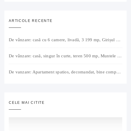
ARTICOLE RECENTE
De vânzare: casă cu 6 camere, livadă, 3 199 mp, Girișul Negru, Bihor, 42 000 Euro. Comision 0.
De vânzare: casă, singur în curte, teren 500 mp, Muntele Găina, Oradea. 157.000 € (negociabil). Comision 0.
De vanzare: Apartament spatios, decomandat, bine compartimentat, 3 camere, 2 bai, bucatarie, suprafață utilă de 64 mp + 3 balcoane (11 mp), strada Barierei, zona Dragos Voda Oradea. 89 500 E (neg). Comision 0
CELE MAI CITITE