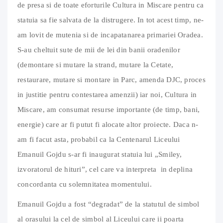
de presa si de toate eforturile Cultura in Miscare pentru ca
statuia sa fie salvata de la distrugere. In tot acest timp, ne-
am lovit de mutenia si de incapatanarea primariei Oradea.
S-au cheltuit sute de mii de lei din banii oradenilor
(demontare si mutare la strand, mutare la Cetate,
restaurare, mutare si montare in Parc, amenda DJC, proces
in justitie pentru contestarea amenzii) iar noi, Cultura in
Miscare, am consumat resurse importante (de timp, bani,
energie) care ar fi putut fi alocate altor proiecte. Daca n-
am fi facut asta, probabil ca la Centenarul Liceului
Emanuil Gojdu s-ar fi inaugurat statuia lui „Smiley,
izvoratorul de hituri”, cel care va interpreta in deplina
concordanta cu solemnitatea momentului.
Emanuil Gojdu a fost “degradat” de la statutul de simbol
al orasului la cel de simbol al Liceului care ii poarta