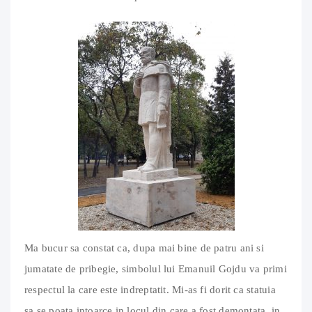
Ma bucur sa constat ca, dupa mai bine de patru ani si
jumatate de pribegie, simbolul lui Emanuil Gojdu va primi
respectul la care este indreptatit. Mi-as fi dorit ca statuia
sa se poata intoarce in locul din care a fost demontata, in