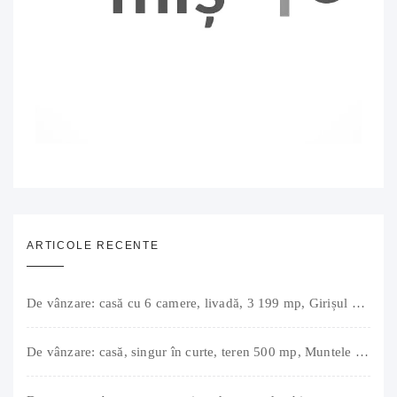
ARTICOLE RECENTE
De vânzare: casă cu 6 camere, livadă, 3 199 mp, Girișul Negru, Bihor, 42 000 Euro. Comision 0.
De vânzare: casă, singur în curte, teren 500 mp, Muntele Găina, Oradea. 157.000 € (negociabil). Comision 0.