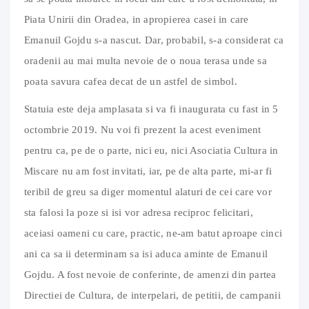
Piata Unirii din Oradea, in apropierea casei in care
Emanuil Gojdu s-a nascut. Dar, probabil, s-a considerat ca
oradenii au mai multa nevoie de o noua terasa unde sa
poata savura cafea decat de un astfel de simbol.
Statuia este deja amplasata si va fi inaugurata cu fast in 5
octombrie 2019. Nu voi fi prezent la acest eveniment
pentru ca, pe de o parte, nici eu, nici Asociatia Cultura in
Miscare nu am fost invitati, iar, pe de alta parte, mi-ar fi
teribil de greu sa diger momentul alaturi de cei care vor
sta falosi la poze si isi vor adresa reciproc felicitari,
aceiasi oameni cu care, practic, ne-am batut aproape cinci
ani ca sa ii determinam sa isi aduca aminte de Emanuil
Gojdu. A fost nevoie de conferinte, de amenzi din partea
Directiei de Cultura, de interpelari, de petitii, de campanii