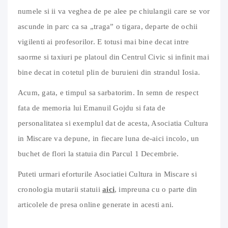
numele si ii va veghea de pe alee pe chiulangii care se vor
ascunde in parc ca sa „traga” o tigara, departe de ochii
vigilenti ai profesorilor. E totusi mai bine decat intre
saorme si taxiuri pe platoul din Centrul Civic si infinit mai
bine decat in cotetul plin de buruieni din strandul Iosia.
Acum, gata, e timpul sa sarbatorim. In semn de respect
fata de memoria lui Emanuil Gojdu si fata de
personalitatea si exemplul dat de acesta, Asociatia Cultura
in Miscare va depune, in fiecare luna de-aici incolo, un
buchet de flori la statuia din Parcul 1 Decembrie.
Puteti urmari eforturile Asociatiei Cultura in Miscare si
cronologia mutarii statuii
aici
, impreuna cu o parte din
articolele de presa online generate in acesti ani.