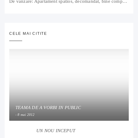
De vanzare: Apartament spatios, decomandat, bine compartimentat, 3 camere, 2 bai, bucatarie, suprafață utilă de 64 mp + 3 balcoane (11 mp), strada Barierei, zona Dragos Voda Oradea. 89 500 E (neg). Comision 0
CELE MAI CITITE
TEAMA DE A VORBI IN PUBLIC
8 mai 2012
UN NOU INCEPUT