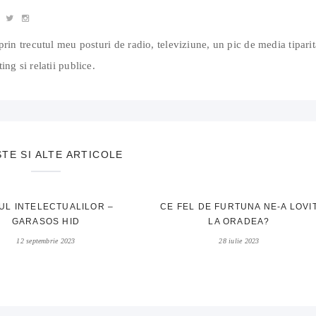
prin trecutul meu posturi de radio, televiziune, un pic de media tiparit
ing si relatii publice.
STE SI ALTE ARTICOLE
UL INTELECTUALILOR –
CE FEL DE FURTUNA NE-A LOVI
GARASOS HID
LA ORADEA?
12 septembrie 2023
28 iulie 2023