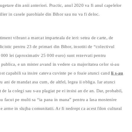
ugetare din anii anteriori. Practic, anul 2020 va fi anul capelelor
lier in casele parohiale din Bihor sau nu va fi deloc.
ntiment vibrant a marcat imparteala de ieri: setea de carte, de
cistic pentru 23 de primari din Bihor, insotiti de “colectivul
15 000 lei (aproximativ 25 000 euro) sunt rezervati pentru
 publica, e un mister avand in vedere ca majoritatea celor si-au
ost capabili sa insire cateva cuvinte pe o foaie atunci cand
li s-au
u ani de mandat asa cum, de altfel, legea ii obliga. Iar atunci
t de la colegi sau s-au plagiat pe ei insisi an de an. Dar, probabil,
au facut pe multi sa “ia pana in mana” pentru a lasa mostenire
e arme in slujba comunitatii. Ar fi nedrept ca acest filon cultural