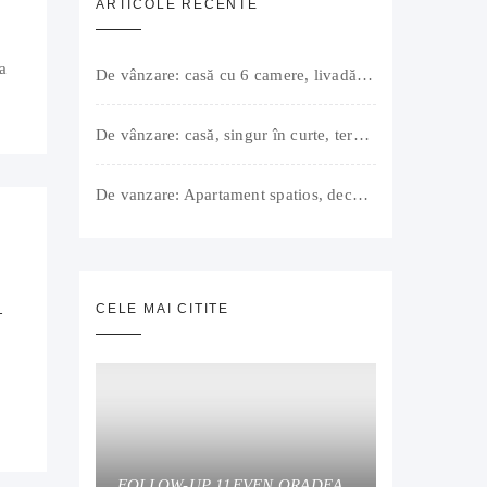
ARTICOLE RECENTE
a
De vânzare: casă cu 6 camere, livadă, 3 199 mp, Girișul Negru, Bihor, 42 000 Euro. Comision 0.
De vânzare: casă, singur în curte, teren 500 mp, Muntele Găina, Oradea. 157.000 € (negociabil). Comision 0.
De vanzare: Apartament spatios, decomandat, bine compartimentat, 3 camere, 2 bai, bucatarie, suprafață utilă de 64 mp + 3 balcoane (11 mp), strada Barierei, zona Dragos Voda Oradea. 89 500 E (neg). Comision 0
CELE MAI CITITE
T
FOLLOW-UP 11EVEN ORADEA