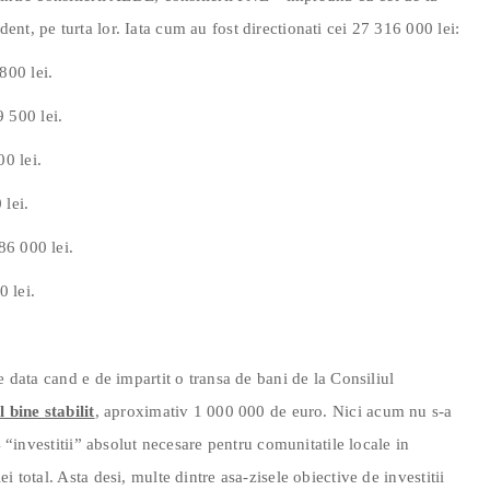
nt, pe turta lor. Iata cum au fost directionati cei 27 316 000 lei:
800 lei.
 500 lei.
0 lei.
 lei.
86 000 lei.
 lei.
e data cand e de impartit o transa de bani de la Consiliul
 bine stabilit
, aproximativ 1 000 000 de euro. Nici acum nu s-a
4 “investitii” absolut necesare pentru comunitatile locale in
 total. Asta desi, multe dintre asa-zisele obiective de investitii