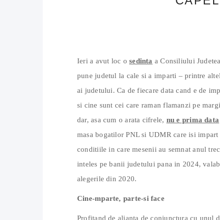
CAPEL
Ieri a avut loc o
sedinta
a Consiliului Judetea
pune judetul la cale si a imparti – printre alt
ai judetului. Ca de fiecare data cand e de imp
si cine sunt cei care raman flamanzi pe mar
dar, asa cum o arata cifrele,
nu e prima data
masa bogatilor PNL si UDMR care isi impart t
conditiile in care mesenii au semnat anul trec
inteles pe banii judetului pana in 2024, valab
alegerile din 2020.
Cine-mparte, parte-si face
Profitand de alianta de conjunctura cu unul d