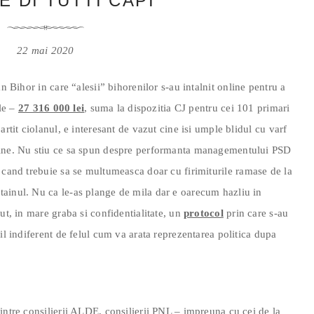
E DI TUTTI CAPI
22 mai 2020
n Bihor in care “alesii” bihorenilor s-au intalnit online pentru a
ele –
27 316 000 lei
, suma la dispozitia CJ pentru cei 101 primari
artit ciolanul, e interesant de vazut cine isi umple blidul cu varf
gine. Nu stiu ce sa spun despre performanta managementului PSD
cand trebuie sa se multumeasca doar cu firimiturile ramase de la
ainul. Nu ca le-as plange de mila dar e oarecum hazliu in
ut, in mare graba si confidentialitate, un
protocol
prin care s-au
il indiferent de felul cum va arata reprezentarea politica dupa
intre consilierii ALDE, consilierii PNL – impreuna cu cei de la