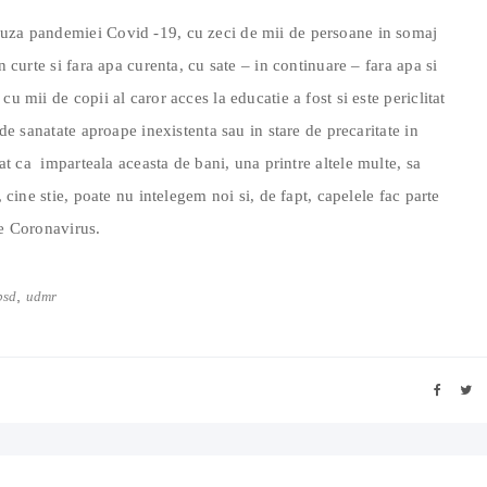
auza pandemiei Covid -19, cu zeci de mii de persoane in somaj
n curte si fara apa curenta, cu sate – in continuare – fara apa si
u mii de copii al caror acces la educatie a fost si este periclitat
 de sanatate aproape inexistenta sau in stare de precaritate in
at ca
imparteala aceasta de bani, una printre altele multe, sa
, cine stie, poate nu intelegem noi si, de fapt, capelele fac parte
de Coronavirus.
,
psd
udmr