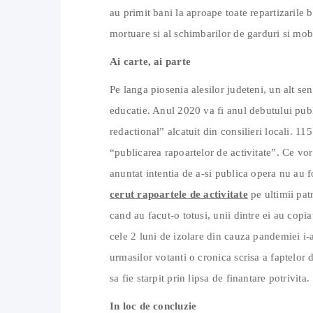
au primit bani la aproape toate repartizarile b
mortuare si al schimbarilor de garduri si mobi
Ai carte, ai parte
Pe langa piosenia alesilor judeteni, un alt se
educatie. Anul 2020 va fi anul debutului publi
redactional” alcatuit din consilieri locali. 1
“publicarea rapoartelor de activitate”. Ce vor
anuntat intentia de a-si publica opera nu au f
cerut rapoartele de activitate
pe ultimii patr
cand au facut-o totusi, unii dintre ei au copia
cele 2 luni de izolare din cauza pandemiei i-
urmasilor votanti o cronica scrisa a faptelor d
sa fie starpit prin lipsa de finantare potrivita.
In loc de concluzie