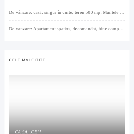
De vânzare: casă, singur în curte, teren 500 mp, Muntele Găina, Oradea. 157.000 € (negociabil). Comision 0.
De vanzare: Apartament spatios, decomandat, bine compartimentat, 3 camere, 2 bai, bucatarie, suprafață utilă de 64 mp + 3 balcoane (11 mp), strada Barierei, zona Dragos Voda Oradea. 89 500 E (neg). Comision 0
CELE MAI CITITE
CA SA…CE?!