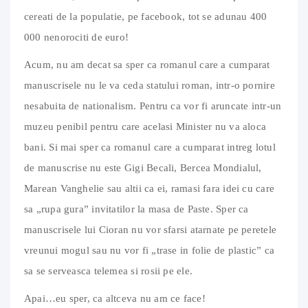
cereati de la populatie, pe facebook, tot se adunau 400
000 nenorociti de euro!
Acum, nu am decat sa sper ca romanul care a cumparat
manuscrisele nu le va ceda statului roman, intr-o pornire
nesabuita de nationalism. Pentru ca vor fi aruncate intr-un
muzeu penibil pentru care acelasi Minister nu va aloca
bani. Si mai sper ca romanul care a cumparat intreg lotul
de manuscrise nu este Gigi Becali, Bercea Mondialul,
Marean Vanghelie sau altii ca ei, ramasi fara idei cu care
sa „rupa gura” invitatilor la masa de Paste. Sper ca
manuscrisele lui Cioran nu vor sfarsi atarnate pe peretele
vreunui mogul sau nu vor fi „trase in folie de plastic” ca
sa se serveasca telemea si rosii pe ele.
Apai…eu sper, ca altceva nu am ce face!