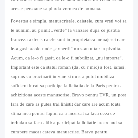
aceste persoane sa piarda vremea de pomana.
Povestea e simpla, manuscrisele, caietele, cum vreti voi sa
le numim, au primit „verde” la vanzare dupa ce justitia
franceza a decis ca ele sunt in proprietatea menajerei care
le-a gasit acolo unde „expertii” nu s-au uitat: in pivnita.
Acum, ca le-o fi gasit, ca le-o fi subtilizat, „nu importa”.
Important este ca statul roman (da, cu r mic) a fost, iarasi,
suprins cu bracinarii in vine si nu s-a putut mobiliza
suficient incat sa participe la licitatia de la Paris pentru a
achizitiona aceste manuscrise. Bravo pentru TVR, un post
fara de care as putea trai linistit dar care are acum toata
stima mea pentru faptul ca a incercat sa faca ceea ce
trebuiau sa faca altii: a participat la licitatie incercand sa
cumpere macar cateva manuscrise. Bravo pentru