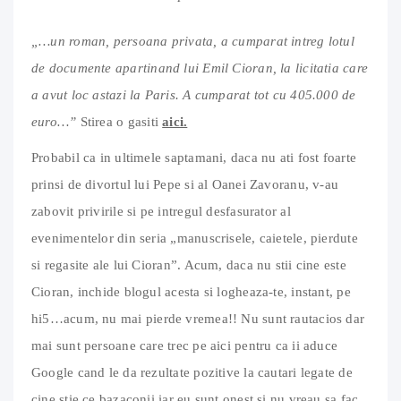
„…un roman, persoana privata, a cumparat intreg lotul
de documente apartinand lui Emil Cioran, la licitatia care
a avut loc astazi la Paris. A cumparat tot cu 405.000 de
euro…”
Stirea o gasiti
aici.
Probabil ca in ultimele saptamani, daca nu ati fost foarte
prinsi de divortul lui Pepe si al Oanei Zavoranu, v-au
zabovit privirile si pe intregul desfasurator al
evenimentelor din seria „manuscrisele, caietele, pierdute
si regasite ale lui Cioran”. Acum, daca nu stii cine este
Cioran, inchide blogul acesta si logheaza-te, instant, pe
hi5…acum, nu mai pierde vremea!! Nu sunt rautacios dar
mai sunt persoane care trec pe aici pentru ca ii aduce
Google cand le da rezultate pozitive la cautari legate de
cine stie ce bazaconii iar eu sunt onest si nu vreau sa fac