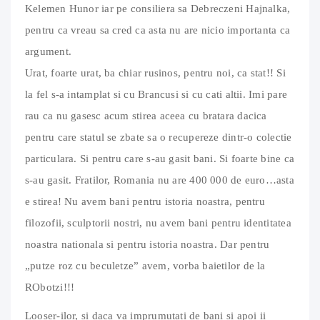
Kelemen Hunor iar pe consiliera sa Debreczeni Hajnalka,
pentru ca vreau sa cred ca asta nu are nicio importanta ca
argument.
Urat, foarte urat, ba chiar rusinos, pentru noi, ca stat!! Si
la fel s-a intamplat si cu Brancusi si cu cati altii. Imi pare
rau ca nu gasesc acum stirea aceea cu bratara dacica
pentru care statul se zbate sa o recupereze dintr-o colectie
particulara. Si pentru care s-au gasit bani. Si foarte bine ca
s-au gasit. Fratilor, Romania nu are 400 000 de euro…asta
e stirea! Nu avem bani pentru istoria noastra, pentru
filozofii, sculptorii nostri, nu avem bani pentru identitatea
noastra nationala si pentru istoria noastra. Dar pentru
„putze roz cu beculetze” avem, vorba baietilor de la
RObotzi!!!
Looser-ilor, si daca va imprumutati de bani si apoi ii