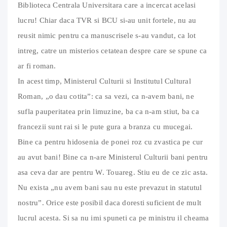
Biblioteca Centrala Universitara care a incercat acelasi
lucru! Chiar daca TVR si BCU si-au unit fortele, nu au
reusit nimic pentru ca manuscrisele s-au vandut, ca lot
intreg, catre un misterios cetatean despre care se spune ca
ar fi roman.
In acest timp, Ministerul Culturii si Institutul Cultural
Roman, „o dau cotita”: ca sa vezi, ca n-avem bani, ne
sufla pauperitatea prin limuzine, ba ca n-am stiut, ba ca
francezii sunt rai si le pute gura a branza cu mucegai.
Bine ca pentru hidosenia de ponei roz cu zvastica pe cur
au avut bani! Bine ca n-are Ministerul Culturii bani pentru
asa ceva dar are pentru W. Touareg. Stiu eu de ce zic asta.
Nu exista „nu avem bani sau nu este prevazut in statutul
nostru”. Orice este posibil daca doresti suficient de mult
lucrul acesta. Si sa nu imi spuneti ca pe ministru il cheama