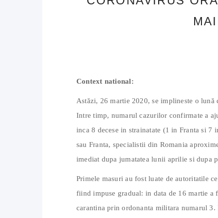
CORONAVIRUS ORAD
MAI
Context national:
Astăzi, 26 martie 2020, se implineste o lun
Intre timp, numarul cazurilor confirmate a aj
inca 8 decese in strainatate (1 in Franta si 7
sau Franta, specialistii din Romania aproxi
imediat dupa jumatatea lunii aprilie si dupa p
Primele masuri au fost luate de autoritatile ce
fiind impuse gradual: in data de 16 martie a fo
carantina prin ordonanta militara numarul 3.