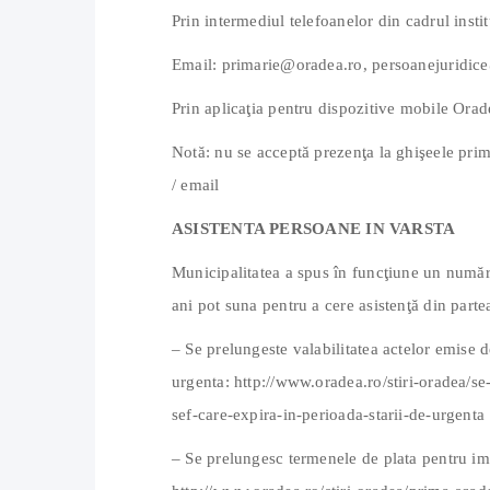
Prin intermediul telefoanelor din cadrul ins
Email: primarie@oradea.ro, persoanejuridic
Prin aplicaţia pentru dispozitive mobile Ora
Notă: nu se acceptă prezenţa la ghişeele primă
/ email
ASISTENTA PERSOANE IN VARSTA
Municipalitatea a spus în funcţiune un num
ani pot suna pentru a cere asistenţă din par
– Se prelungeste valabilitatea actelor emise de
urgenta: http://www.oradea.ro/stiri-oradea/se-
sef-care-expira-in-perioada-starii-de-urgenta
– Se prelungesc termenele de plata pentru imp