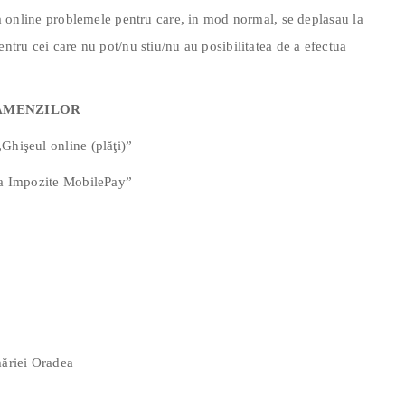
lva online problemele pentru care, in mod normal, se deplasau la
entru cei care nu pot/nu stiu/nu au posibilitatea de a efectua
 AMENZILOR
Ghişeul online (plăţi)”
ata Impozite MobilePay”
măriei Oradea