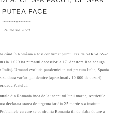
EA: CE S-A FACUT, CE S-AR
 PUTEA FACE
26 martie 2020
ă de când în România a fost confirmat primul caz de SARS-CoV-2.
uns la 1 029 iar numarul deceselor la 17. Acestora li se adauga
 in Italia). Urmand evolutia pandemiei in tari precum Italia, Spania
meaza doua varfuri pandemice (aproximativ 10 000 de cazuri)
erioada Pastelui.
ntrale din Romania inca de la inceputul lunii martie, restrictiile
st declarata starea de urgenta iar din 25 martie s-a instituit
 Problemele cu care se confrunta Romania tin de slaba dotare a