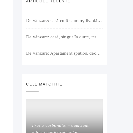
ARTICOLE RECENTE
De vânzare: casă cu 6 camere, livadă, 3 199 mp, Girișul Negru, Bihor, 42 000 Euro. Comision 0.
De vânzare: casă, singur în curte, teren 500 mp, Muntele Găina, Oradea. 157.000 € (negociabil). Comision 0.
De vanzare: Apartament spatios, decomandat, bine compartimentat, 3 camere, 2 bai, bucatarie, suprafață utilă de 64 mp + 3 balcoane (11 mp), strada Barierei, zona Dragos Voda Oradea. 89 500 E (neg). Comision 0
CELE MAI CITITE
Fratia carbonului – cum sunt
folositi banii oradenilor