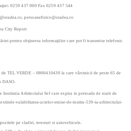
tituţiei: 0259 437 000 Fax 0259 437 544
e@oradea.ro, persoanefizice@oradea.ro
dea City Report
riei pentru obţinerea informaţiilor care pot fi transmise telefonic
ăr de TEL VERDE – 0800410430 la care vârstnicii de peste 65 de
tea DASO.
 Institutia Arhitectului Sef care expira in perioada de starii de
extinde-valabilitatea-actelor-emise-de-institu-539-ia-arhitectului-
ozitele pe cladiri, terenuri si autovehicule.