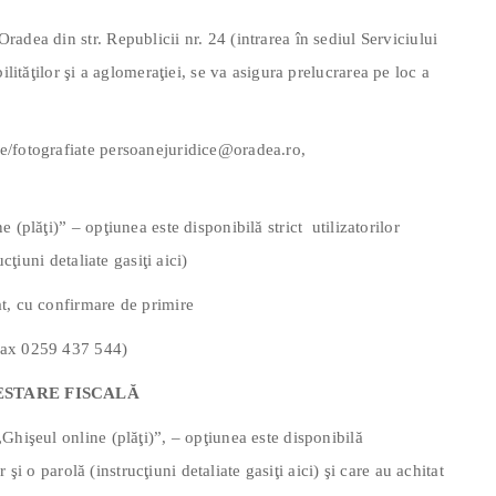
adea din str. Republicii nr. 24 (intrarea în sediul Serviciului
ilităţilor şi a aglomeraţiei, se va asigura prelucrarea pe loc a
e/fotografiate persoanejuridice@oradea.ro,
 (plăţi)” – opţiunea este disponibilă strict utilizatorilor
cţiuni detaliate gasiţi aici)
t, cu confirmare de primire
fax 0259 437 544)
ESTARE FISCALĂ
Ghişeul online (plăţi)”, – opţiunea este disponibilă
r şi o parolă (instrucţiuni detaliate gasiţi aici) şi care au achitat