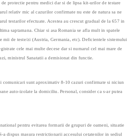
e de protectie pentru medici dar si de lipsa kit-urilor de testare
rul relativ mic al cazurilor confirmate nu este de natura sa ne
arul testarilor efectuate. Acestea au crescut gradual de la 657 in
tima saptamana. Chiar si asa Romania se afla mult in spatele
de mii de teste/zi (Austria, Germania, etc). Deficientele sistemului
registrate cele mai multe decese dar si numarul cel mai mare de
azi, ministrul Sanatatii a demisionat din functie.
si comunicari sunt aproximativ 8-10 cazuri confirmate si niciun
ane auto-izolate la domiciliu. Personal, consider ca s-ar putea
l national pentru evitarea formarii de grupuri de oameni, situatie
S-a dispus masura restrictionarii accesului cetatenilor in sediul