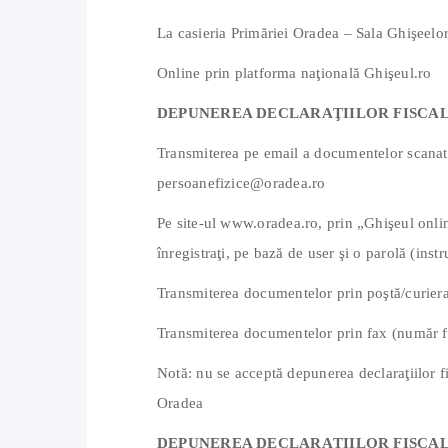
La casieria Primăriei Oradea – Sala Ghişeelo
Online prin platforma naţională Ghişeul.ro
DEPUNEREA DECLARAŢIILOR FISCAL
Transmiterea pe email a documentelor scanat
persoanefizice@oradea.ro
Pe site-ul www.oradea.ro, prin „Ghişeul online
înregistraţi, pe bază de user şi o parolă (instru
Transmiterea documentelor prin poştă/curiera
Transmiterea documentelor prin fax (număr 
Notă: nu se acceptă depunerea declaraţiilor fi
Oradea
DEPUNEREA DECLARAŢIILOR FISCA