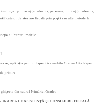
e instituţiei: primarie@oradea.ro, persoanejuridice@oradea.ro,
tificatelor de atestare fiscală prin poştă sau alte metode la
nzacţia cu bunuri imobile
I
dea.ro, aplicaţia pentru dispozitive mobile Oradea City Report
 de primire,
a ghişeele din cadrul Primăriei Oradea
GURAREA DE ASISTENŢĂ ŞI CONSILIERE FISCALĂ