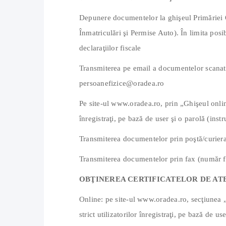
Depunere documentelor la ghişeul Primăriei Or
Înmatriculări şi Permise Auto). În limita posib
declaraţiilor fiscale
Transmiterea pe email a documentelor scanat
persoanefizice@oradea.ro
Pe site-ul www.oradea.ro, prin „Ghişeul online
înregistraţi, pe bază de user şi o parolă (instru
Transmiterea documentelor prin poştă/curiera
Transmiterea documentelor prin fax (număr 
OBŢINEREA CERTIFICATELOR DE AT
Online: pe site-ul www.oradea.ro, secţiunea „
strict utilizatorilor înregistraţi, pe bază de use