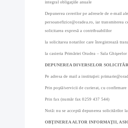
integral obligaţiile anuale
Depunerea cererilor pe adresele de e-mail al
persoanefizice@oradea.ro, iar transmiterea cer
solicitarea expresă a contribuabililor
la solicitarea notarilor care înregistrează tra
la casieria Primăriei Oradea – Sala Ghişeelor
DEPUNEREA DIVERSELOR SOLICITĂR
Pe adresa de mail a instituţiei: primarie@ora
Prin poştă/servicii de curierat, cu confirmare
Prin fax (număr fax 0259 437 544)
Notă: nu se acceptă depunerea solicitărilor l
OBŢINEREA ALTOR INFORMAŢII, ASI