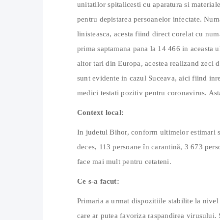
unitatilor spitalicesti cu aparatura si material
pentru depistarea persoanelor infectate. Numa
linisteasca, acesta fiind direct corelat cu num
prima saptamana pana la 14 466 in aceasta ul
altor tari din Europa, acestea realizand zeci 
sunt evidente in cazul Suceava, aici fiind in
medici testati pozitiv pentru coronavirus. Ast
Context local:
In judetul Bihor, conform ultimelor estimari 
deces, 113 persoane în carantină, 3 673 perso
face mai mult pentru cetateni.
Ce s-a facut:
Primaria a urmat dispozitiile stabilite la nive
care ar putea favoriza raspandirea virusului. 