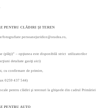
r
E PENTRU CLĂDIRI ŞI TEREN
e/fotografiate persoanejuridice@oradea.ro,
 (plăţi)” – opţiunea este disponibilă strict utilizatorilor
cţiuni detaliate gasiţi aici)
t, cu confirmare de primire,
fax 0259 437 544)
scale pentru clădiri şi terenuri la ghişeele din cadrul Primăriei
LE PENTRU AUTO