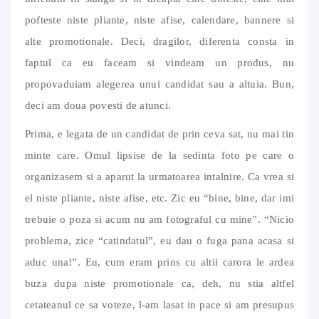
pofteste niste pliante, niste afise, calendare, bannere si
alte promotionale. Deci, dragilor, diferenta consta in
faptul ca eu faceam si vindeam un produs, nu
propovaduiam alegerea unui candidat sau a altuia. Bun,
deci am doua povesti de atunci.
Prima, e legata de un candidat de prin ceva sat, nu mai tin
minte care. Omul lipsise de la sedinta foto pe care o
organizasem si a aparut la urmatoarea intalnire. Ca vrea si
el niste pliante, niste afise, etc. Zic eu “bine, bine, dar imi
trebuie o poza si acum nu am fotograful cu mine”. “Nicio
problema, zice “catindatul”, eu dau o fuga pana acasa si
aduc una!”. Eu, cum eram prins cu altii carora le ardea
buza dupa niste promotionale ca, deh, nu stia altfel
cetateanul ce sa voteze, l-am lasat in pace si am presupus