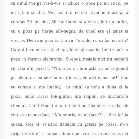
ca omul merge vis-à-vis si aduce o poza pe un stick, pe
un cd, una alta. No, no, no: el s-o urcat in masina, a
condus 30 km dus, 30 km intors si a venit, intr-un suflet,
cu o poza pe hartie alb-negru, de cand era el tanar si
vivace. Deci am paralizat: ii zic “omule, ce sa fac cu asta?
Ca noi lucram pe calculator, intelegi matale, imi trebuie o
poza in format electronic! Si-apoi, matale nici nu semeni
cu asta din poza!”. “No, zice el, mie asta sa mi-o puneti
pe pliant ca ma stie lumea din sat, eu aici is nascut!” Fac
eu cumva si ma inteleg cu omul sa vina a doua zi la
poza, aduc iarasi fotograful, ma implic, sa multumim
clientul. Cand vine, tat tat tat taiat pe fata si cu bandaj de
zici ca era scarface. “Ma omule, ce ai facut?”. “Am fo’ la
coasa, zice el, si cand dadeam cu gresia pe coasa, m-o
strigat vecinu’ si taman atunci am vrut sa intorc coasa si