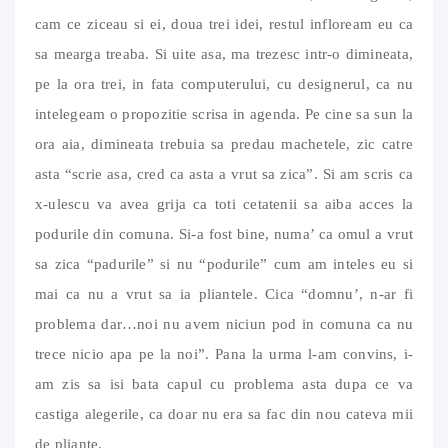
cam ce ziceau si ei, doua trei idei, restul infloream eu ca
sa mearga treaba. Si uite asa, ma trezesc intr-o dimineata,
pe la ora trei, in fata computerului, cu designerul, ca nu
intelegeam o propozitie scrisa in agenda. Pe cine sa sun la
ora aia, dimineata trebuia sa predau machetele, zic catre
asta “scrie asa, cred ca asta a vrut sa zica”. Si am scris ca
x-ulescu va avea grija ca toti cetatenii sa aiba acces la
podurile din comuna. Si-a fost bine, numa’ ca omul a vrut
sa zica “padurile” si nu “podurile” cum am inteles eu si
mai ca nu a vrut sa ia pliantele. Cica “domnu’, n-ar fi
problema dar…noi nu avem niciun pod in comuna ca nu
trece nicio apa pe la noi”. Pana la urma l-am convins, i-
am zis sa isi bata capul cu problema asta dupa ce va
castiga alegerile, ca doar nu era sa fac din nou cateva mii
de pliante.