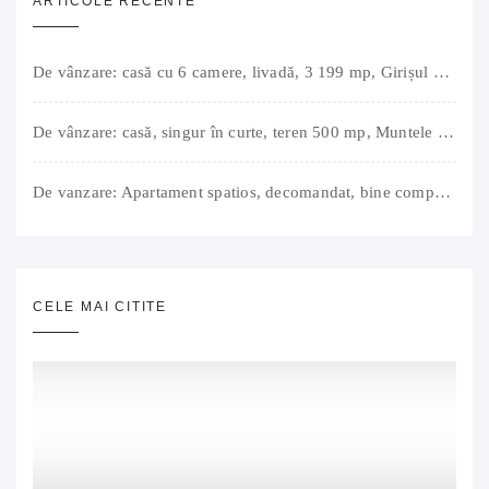
ARTICOLE RECENTE
De vânzare: casă cu 6 camere, livadă, 3 199 mp, Girișul Negru, Bihor, 42 000 Euro. Comision 0.
De vânzare: casă, singur în curte, teren 500 mp, Muntele Găina, Oradea. 157.000 € (negociabil). Comision 0.
De vanzare: Apartament spatios, decomandat, bine compartimentat, 3 camere, 2 bai, bucatarie, suprafață utilă de 64 mp + 3 balcoane (11 mp), strada Barierei, zona Dragos Voda Oradea. 89 500 E (neg). Comision 0
CELE MAI CITITE