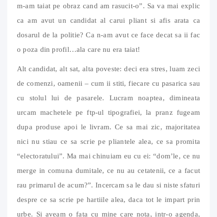
m-am taiat pe obraz cand am rasucit-o”. Sa va mai explic
ca am avut un candidat al carui pliant si afis arata ca
dosarul de la politie? Ca n-am avut ce face decat sa ii fac
o poza din profil…ala care nu era taiat!
Alt candidat, alt sat, alta poveste: deci era stres, luam zeci
de comenzi, oamenii – cum ii stiti, fiecare cu pasarica sau
cu stolul lui de pasarele. Lucram noaptea, dimineata
urcam machetele pe ftp-ul tipografiei, la pranz fugeam
dupa produse apoi le livram. Ce sa mai zic, majoritatea
nici nu stiau ce sa scrie pe pliantele alea, ce sa promita
“electoratului”. Ma mai chinuiam eu cu ei: “dom’le, ce nu
merge in comuna dumitale, ce nu au cetatenii, ce a facut
rau primarul de acum?”. Incercam sa le dau si niste sfaturi
despre ce sa scrie pe hartiile alea, daca tot le impart prin
urbe. Si aveam o fata cu mine care nota, intr-o agenda,