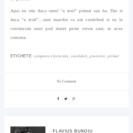
Apai nu stiu daca omul “a iesit” primar sau ba. Dar si
daca “a iesit”…sunt mandru ca am contribuit si eu la
constructia unui pod maret peste vreun sant, in acea
comuna.
ETICHETE:
,
,
,
campanie electorala
candidati
povestire
primar
No Comment
FLAVIUS BUNOIU