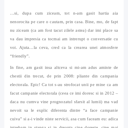
…si, dupa cum ziceam, tot n-am gasit hartia aia
nenorocita pe care o cautam, prin casa. Bine, mo, de fapt
nu ziceam (ca am fost tacut zilele astea) dar imi place sa
va dau impresia ca tocmai am intrerupt o conversatie cu
voi. Ajuta…la ceva, cred ca la crearea unei atmosfere
“friendly”.
In fine, am gasit insa altceva si mi-am adus aminte de
chestii din trecut, de prin 2008: pliante din campania
electorala. Epic! Ca tot s-au strofocat unii pe mine ca am
facut campanie electorala (ceea ce imi doresc si in 2012 –
daca nu cumva vine prognozatul sfarsit al lumii) ma vad
nevoit sa le explic diferenta dintre “a face campanie
cuiva” si a-i vinde niste servicii, asa cum faceam eu: adica
intrebam in stanga si in dreapta cine doreste, cine mai