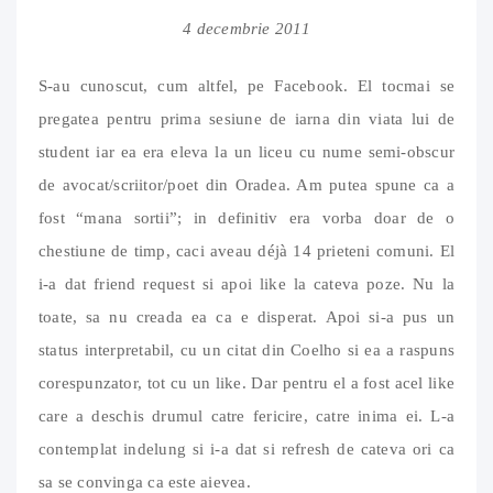
4 decembrie 2011
S-au cunoscut, cum altfel, pe Facebook. El tocmai se
pregatea pentru prima sesiune de iarna din viata lui de
student iar ea era eleva la un liceu cu nume semi-obscur
de avocat/scriitor/poet din Oradea. Am putea spune ca a
fost “mana sortii”; in definitiv era vorba doar de o
chestiune de timp, caci aveau déjà 14 prieteni comuni. El
i-a dat friend request si apoi like la cateva poze. Nu la
toate, sa nu creada ea ca e disperat. Apoi si-a pus un
status interpretabil, cu un citat din Coelho si ea a raspuns
corespunzator, tot cu un like. Dar pentru el a fost acel like
care a deschis drumul catre fericire, catre inima ei. L-a
contemplat indelung si i-a dat si refresh de cateva ori ca
sa se convinga ca este aievea.