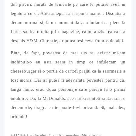
din priviri, mirata de temerile pe care le putuse avea in
legatura cu el. Abia astepta sa ii spuna mamei. Discutia a
decurs normal si, la un moment dat, au hotarat sa plece la
Lotus sa dea o raita prin magazine, ca tot auzise ea ca s-a
deschis H&M. Cine stie, ar putea iesi ceva frumos de aici.
Bine, de fapt, povestea de mai sus nu exista: mi-am
inchipuit-o eu asta seara in timp ce infulecam un
cheeseburger si o portie de cartofi prajiti ca la saormerie a
fost inchis. Dar ar putea fi adevarata povestea pentru ca,
langa mine, erau doua personaje care pareau la o prima
intalnire. Da, la McDonalds…ce naiba sunteti rautaciosi, e
decembrie, dragostea te poate lovi oricand. Si, mai ales,
oriunde!
ETICHETE:
,
,
,
facebook
iubire
macdonalds
oradea