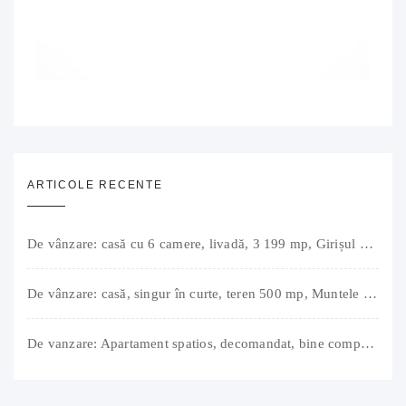
ARTICOLE RECENTE
De vânzare: casă cu 6 camere, livadă, 3 199 mp, Girișul Negru, Bihor, 42 000 Euro. Comision 0.
De vânzare: casă, singur în curte, teren 500 mp, Muntele Găina, Oradea. 157.000 € (negociabil). Comision 0.
De vanzare: Apartament spatios, decomandat, bine compartimentat, 3 camere, 2 bai, bucatarie, suprafață utilă de 64 mp + 3 balcoane (11 mp), strada Barierei, zona Dragos Voda Oradea. 89 500 E (neg). Comision 0