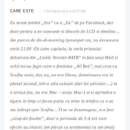
CARE ESTE
5 decembrie 2011 at 8:37 AM
Eu m-am intilnit „live” cu o „Ea” de pe Facebook, dar
doar pentru a ne cunoaste si dincolo de LCD si timeline…
Am purces de dis-di-morning (proaspat ras, nu decuseara
orele 21.00 :D) catre capitala; la orele prinzului
debarcam din „Liniile Terestre RATB” in fata unui Mall si
ochii mi-au fugit catre o feminina „All Red”, mai ceva ca
Scufita rosie, dar, nu, nu era Dinsa, domnisoara era in
planul secund, intr-o alta culoare (dar tot unicolor….) la
o terasa (nu, nu era Mac – urasc Mac-) si-si aprindea o
tigara in timp ce facea pariu cu mine la telefon ca o sa
ma indrept spre Scufita… O sa va dezamagesc, n-a fost
„coup-de-foudre”, doar o perioada de 3-4 ore care
efectiv au zburat; am plecat cu sentimentul ca am (mai)