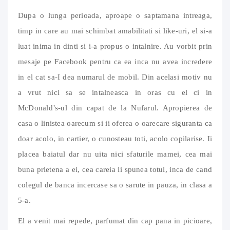
Dupa o lunga perioada, aproape o saptamana intreaga,
timp in care au mai schimbat amabilitati si like-uri, el si-a
luat inima in dinti si i-a propus o intalnire. Au vorbit prin
mesaje pe Facebook pentru ca ea inca nu avea incredere
in el cat sa-I dea numarul de mobil. Din acelasi motiv nu
a vrut nici sa se intalneasca in oras cu el ci in
McDonald’s-ul din capat de la Nufarul. Apropierea de
casa o linistea oarecum si ii oferea o oarecare siguranta ca
doar acolo, in cartier, o cunosteau toti, acolo copilarise. Ii
placea baiatul dar nu uita nici sfaturile mamei, cea mai
buna prietena a ei, cea careia ii spunea totul, inca de cand
colegul de banca incercase sa o sarute in pauza, in clasa a
5-a.
El a venit mai repede, parfumat din cap pana in picioare,