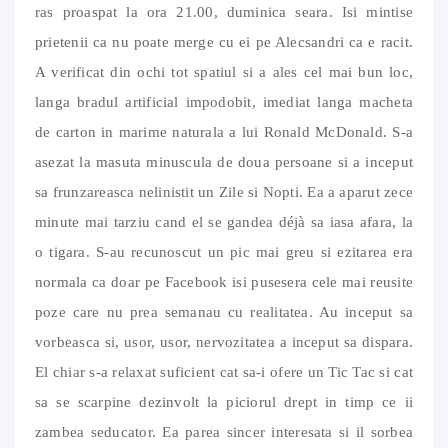
ras proaspat la ora 21.00, duminica seara. Isi mintise
prietenii ca nu poate merge cu ei pe Alecsandri ca e racit.
A verificat din ochi tot spatiul si a ales cel mai bun loc,
langa bradul artificial impodobit, imediat langa macheta
de carton in marime naturala a lui Ronald McDonald. S-a
asezat la masuta minuscula de doua persoane si a inceput
sa frunzareasca nelinistit un Zile si Nopti. Ea a aparut zece
minute mai tarziu cand el se gandea déjà sa iasa afara, la
o tigara. S-au recunoscut un pic mai greu si ezitarea era
normala ca doar pe Facebook isi pusesera cele mai reusite
poze care nu prea semanau cu realitatea. Au inceput sa
vorbeasca si, usor, usor, nervozitatea a inceput sa dispara.
El chiar s-a relaxat suficient cat sa-i ofere un Tic Tac si cat
sa se scarpine dezinvolt la piciorul drept in timp ce ii
zambea seducator. Ea parea sincer interesata si il sorbea