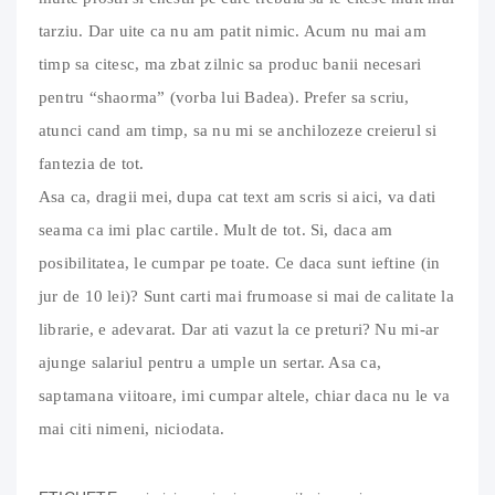
tarziu. Dar uite ca nu am patit nimic. Acum nu mai am
timp sa citesc, ma zbat zilnic sa produc banii necesari
pentru “shaorma” (vorba lui Badea). Prefer sa scriu,
atunci cand am timp, sa nu mi se anchilozeze creierul si
fantezia de tot.
Asa ca, dragii mei, dupa cat text am scris si aici, va dati
seama ca imi plac cartile. Mult de tot. Si, daca am
posibilitatea, le cumpar pe toate. Ce daca sunt ieftine (in
jur de 10 lei)? Sunt carti mai frumoase si mai de calitate la
librarie, e adevarat. Dar ati vazut la ce preturi? Nu mi-ar
ajunge salariul pentru a umple un sertar. Asa ca,
saptamana viitoare, imi cumpar altele, chiar daca nu le va
mai citi nimeni, niciodata.