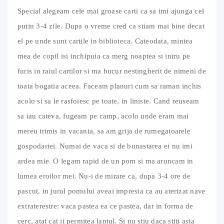
Special alegeam cele mai groase carti ca sa imi ajunga cel
putin 3-4 zile. Dupa o vreme cred ca stiam mai bine decat
el pe unde sunt cartile in biblioteca. Cateodata, mintea
mea de copil isi inchipuia ca merg noaptea si intru pe
furis in raiul cartilor si ma bucur nestingherit de nimeni de
toata bogatia aceea. Faceam planuri cum sa raman inchis
acolo si sa le rasfoiesc pe toate, in liniste. Cand reuseam
sa iau cateva, fugeam pe camp, acolo unde eram mai
mereu trimis in vacanta, sa am grija de rumegatoarele
gospodariei. Numai de vaca si de bunastarea ei nu imi
ardea mie. O legam rapid de un pom si ma aruncam in
lumea eroilor mei. Nu-i de mirare ca, dupa 3-4 ore de
pascut, in jurul pomului aveai impresia ca au aterizat nave
extraterestre: vaca pastea ea ce pastea, dar in forma de
cerc, atat cat ii permitea lantul. Si nu stiu daca stiti asta