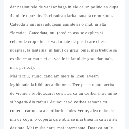
dar nesimtitele de vaci ar baga in ele ca un politician dupa
4 ani de opozitie. Deci radeau iarba pana la cernoziom.
Cateodata imi mai aduceam aminte sa o mut, in alta
“locatie”. Cateodata, nu. (cred ca asa se explica si
celebrele crop circles-vaci uitate de pusti care citesc
noaptea, la lanterna, in lanul de grau; bine, mai trebuie sa
explic ce ar cauta ei cu vacile in lanul de grau dar, nah,
nu-s perfect).
Mai tarziu, atunci cand am mers la liceu, aveam
legitimatie la biblioteca din oras. Trec peste mutra acrita
de vreme a bibliotecarei ce statea ca un Cerber intre mine
si bogatia din rafturi. Atunci cand vorbea semana cu
coperta cartonata a cartilor lui Jules Verne, alea citite de
mii de copii, o coperta care abia se mai tinea in cateva ate
desirate. Mai multe carti, mai interesante. Doar ca nu le