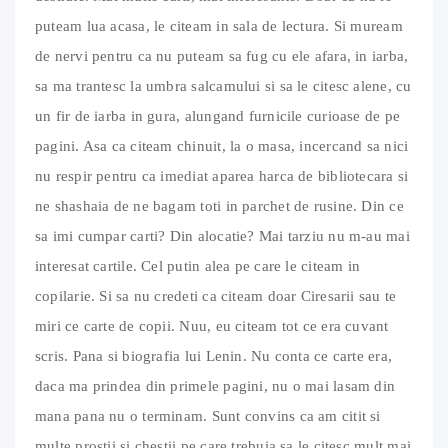
puteam lua acasa, le citeam in sala de lectura. Si muream
de nervi pentru ca nu puteam sa fug cu ele afara, in iarba,
sa ma trantesc la umbra salcamului si sa le citesc alene, cu
un fir de iarba in gura, alungand furnicile curioase de pe
pagini. Asa ca citeam chinuit, la o masa, incercand sa nici
nu respir pentru ca imediat aparea harca de bibliotecara si
ne shashaia de ne bagam toti in parchet de rusine. Din ce
sa imi cumpar carti? Din alocatie? Mai tarziu nu m-au mai
interesat cartile. Cel putin alea pe care le citeam in
copilarie. Si sa nu credeti ca citeam doar Ciresarii sau te
miri ce carte de copii. Nuu, eu citeam tot ce era cuvant
scris. Pana si biografia lui Lenin. Nu conta ce carte era,
daca ma prindea din primele pagini, nu o mai lasam din
mana pana nu o terminam. Sunt convins ca am citit si
multe prostii si chestii pe care trebuia sa le citesc mult mai