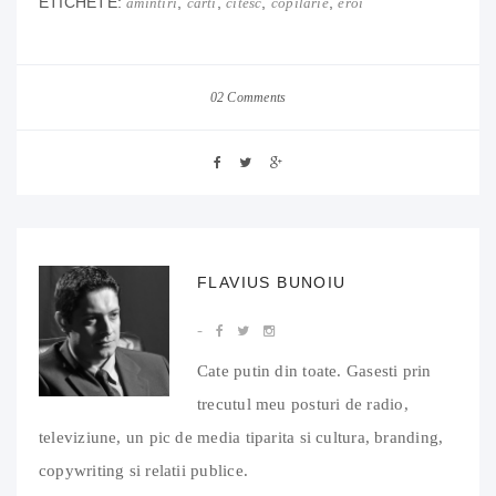
ETICHETE:
,
,
,
,
amintiri
carti
citesc
copilarie
eroi
02 Comments
FLAVIUS BUNOIU
Cate putin din toate. Gasesti prin
trecutul meu posturi de radio,
televiziune, un pic de media tiparita si cultura, branding,
copywriting si relatii publice.