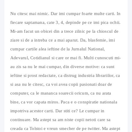
Nu citesc mai nimic. Dar imi cumpar foarte multe carti. In
fiecare saptamana, cate 3, 4, depinde pe ce imi pica ochii.
Mi-am facut un obicei din a trece zilnic pe la chioscul de
ziare si de a intreba ce a mai aparut. Da, blasfemie, imi
cumpar cartile alea ieftine de la Jurnalul National,
Adevarul, Cotidianul si care or mai fi. Multi cunoscuti mi-
au zis sa nu le mai cumpar, din diverse motive: ca sunt
ieftine si prost redactate, ca distrug industria librariilor, ca
si asa nu le citesc, ca voi avea copii pasionati doar de
computer, ca le mananca soarecii oricum, ca nu arata
bine, ca vor capata miros. Paca e o conspiratie nationala
impotriva acestor carti. Dar stiti ce? Le cumpar in
continuare. Ma astept sa am niste copii netoti care sa
creada ca Tolstoi e vreun smecher de pe twitter. Ma astept