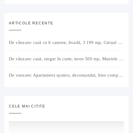
ARTICOLE RECENTE
De vânzare: casă cu 6 camere, livadă, 3 199 mp, Girișul Negru, Bihor, 42 000 Euro. Comision 0.
De vânzare: casă, singur în curte, teren 500 mp, Muntele Găina, Oradea. 157.000 € (negociabil). Comision 0.
De vanzare: Apartament spatios, decomandat, bine compartimentat, 3 camere, 2 bai, bucatarie, suprafață utilă de 64 mp + 3 balcoane (11 mp), strada Barierei, zona Dragos Voda Oradea. 89 500 E (neg). Comision 0
CELE MAI CITITE