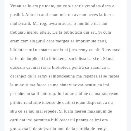
Vreau sa le am pe toate, tot ce s-a scris vreodata daca e
posibil. Atunci cand eram mic nu aveam acces la foarte
multe carti. Ma rog, aveam acasa o multime dar imi
trebuiau mereu altele. De la biblioteca din sat. Si cum
eram cam singurul care mergea sa imprumute carti,
bibliotecarul nu statea acolo ci juca remy cu alti 3 tovarasi
la fel de implicati in intrecerea socialista ca si el. Si ma
duceam cat mai rar la biblioteca pentru ca stiam ca il
deranjez de la remy si intotdeauna ma repezea si se rastea
la mine si ma facea sa ma simt vinovat pentru ca imi
permiteam sa il intrerup. Imi aduc aminte ca ma rataceam
printre randurile imense de carti si eram disperat ca nu
stiu ce sa iau mai repede. Si luam mereu maximum de
carti cat imi permitea bibliotecarul pentru ca imi era
groaza sa il deranjez din nou de la partida de remy.