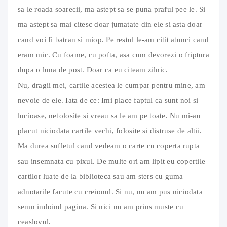
sa le roada soarecii, ma astept sa se puna praful pee le. Si
ma astept sa mai citesc doar jumatate din ele si asta doar
cand voi fi batran si miop. Pe restul le-am citit atunci cand
eram mic. Cu foame, cu pofta, asa cum devorezi o friptura
dupa o luna de post. Doar ca eu citeam zilnic.
Nu, dragii mei, cartile acestea le cumpar pentru mine, am
nevoie de ele. Iata de ce: Imi place faptul ca sunt noi si
lucioase, nefolosite si vreau sa le am pe toate. Nu mi-au
placut niciodata cartile vechi, folosite si distruse de altii.
Ma durea sufletul cand vedeam o carte cu coperta rupta
sau insemnata cu pixul. De multe ori am lipit eu copertile
cartilor luate de la biblioteca sau am sters cu guma
adnotarile facute cu creionul. Si nu, nu am pus niciodata
semn indoind pagina. Si nici nu am prins muste cu
ceaslovul.