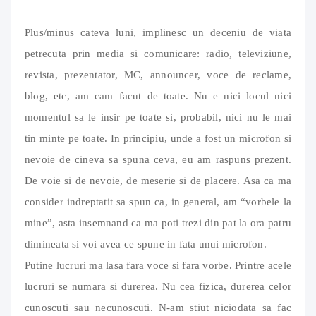
Plus/minus cateva luni, implinesc un deceniu de viata
petrecuta prin media si comunicare: radio, televiziune,
revista, prezentator, MC, announcer, voce de reclame,
blog, etc, am cam facut de toate. Nu e nici locul nici
momentul sa le insir pe toate si, probabil, nici nu le mai
tin minte pe toate. In principiu, unde a fost un microfon si
nevoie de cineva sa spuna ceva, eu am raspuns prezent.
De voie si de nevoie, de meserie si de placere. Asa ca ma
consider indreptatit sa spun ca, in general, am “vorbele la
mine”, asta insemnand ca ma poti trezi din pat la ora patru
dimineata si voi avea ce spune in fata unui microfon.
Putine lucruri ma lasa fara voce si fara vorbe. Printre acele
lucruri se numara si durerea. Nu cea fizica, durerea celor
cunoscuti sau necunoscuti. N-am stiut niciodata sa fac