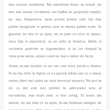
fata acestui sentiment. Ma transform brusc in retard, nu
mai stiu sensul cuvintelor, ma balbai in propozitii simple,
tac sau, dimpotriva, spun prostii pentru care imi dau
palme imaginare si pentru care as merita palme reale. In
general, nu stiu ce sa spun, mi se pare ca orice as spune,
suna fals si nepotrivit, ca un urlet in biserica. Ideile si
cuvintele potrivite se ingramadesc si isi cer dreptul la
viata prea tarziu, atunci cand nu mai e nimic de facut.
Astazi m-am intalnit cu un om care trece printr-o drama.
Si nu ma refer la faptul ca l-a parasit iubita sau ca a ramas
somer (desi nici astea nu sunt incercari usoare). Nu pot sa
zic ca imi este nici prieten in adevaratul sens al
cuvantului, mai mult amic si fost coleg. Si iarasi am
amutit, nu am stiut ce sa spun, m-am balansat stangaci de
pe un picior pe altul, mi-a venit sa il iau in brate, sa fac