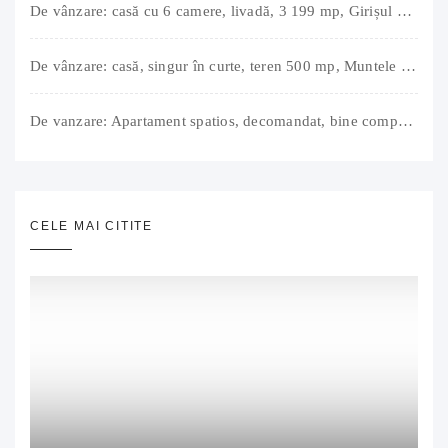
De vânzare: casă cu 6 camere, livadă, 3 199 mp, Girișul Negru, Bihor, 42 000 Euro. Comision 0.
De vânzare: casă, singur în curte, teren 500 mp, Muntele Găina, Oradea. 157.000 € (negociabil). Comision 0.
De vanzare: Apartament spatios, decomandat, bine compartimentat, 3 camere, 2 bai, bucatarie, suprafață utilă de 64 mp + 3 balcoane (11 mp), strada Barierei, zona Dragos Voda Oradea. 89 500 E (neg). Comision 0
CELE MAI CITITE