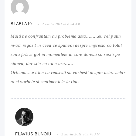
BLABLA19
2 martie 2011 at 8:54 AM
Multi ne confruntam cu problema asta………eu cel putin
m-am regasit in ceea ce spuneai despre impresia ca totul
suna fals si gol in momentele in care doresti sa sustii pe
cineva, dar stiu ca nu e asa……
Oricum…..e bine ca reusesti sa vorbesti despre asta….clar
ai si vorbele si sentimentele la tine.
FLAVIUS BUNOIU
2 martie 2011 at 9:43 AM