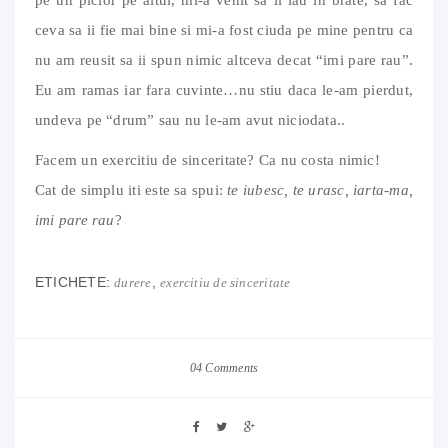
ceva sa ii fie mai bine si mi-a fost ciuda pe mine pentru ca
nu am reusit sa ii spun nimic altceva decat “imi pare rau”.
Eu am ramas iar fara cuvinte…nu stiu daca le-am pierdut,
undeva pe “drum” sau nu le-am avut niciodata..
Facem un exercitiu de sinceritate? Ca nu costa nimic!
Cat de simplu iti este sa spui:
te iubesc, te urasc, iarta-ma,
imi pare rau
?
ETICHETE:
,
durere
exercitiu de sinceritate
04 Comments