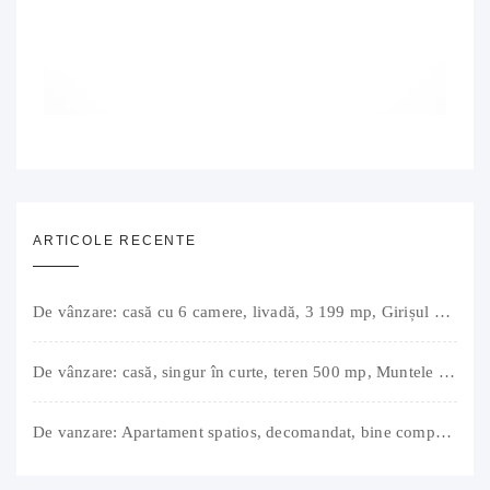
ARTICOLE RECENTE
De vânzare: casă cu 6 camere, livadă, 3 199 mp, Girișul Negru, Bihor, 42 000 Euro. Comision 0.
De vânzare: casă, singur în curte, teren 500 mp, Muntele Găina, Oradea. 157.000 € (negociabil). Comision 0.
De vanzare: Apartament spatios, decomandat, bine compartimentat, 3 camere, 2 bai, bucatarie, suprafață utilă de 64 mp + 3 balcoane (11 mp), strada Barierei, zona Dragos Voda Oradea. 89 500 E (neg). Comision 0