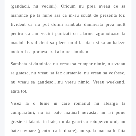
(gandacii, nu vecinii). Oricum nu prea aveau ce sa
manance pe la mine asa ca m-au scutit de prezenta lor.
Evident ca nu pot dormi sambata dimineata prea mult
pentru ca am vecini panicati cu alarme zgomotoase la
masini. E suficient sa plece unul la piata si sa ambaleze
motorul ca pornesc trei alarme simultan.
Sambata si duminica nu vreau sa cumpar nimic, nu vreau
sa gatesc, nu vreau sa fac curatenie, nu vreau sa vorbesc,
nu vreau sa gandesc…nu vreau nimic. Vreau weekend,
atata tot.
Visez la o lume in care romanul nu alearga la
cumparaturi, nu isi bate matinal nevasta, nu isi pune
gresie si faianta in baie, nu da gauri cu rotopercutorul, nu
bate covoare (pentru ca le doare), nu spala masina in fata