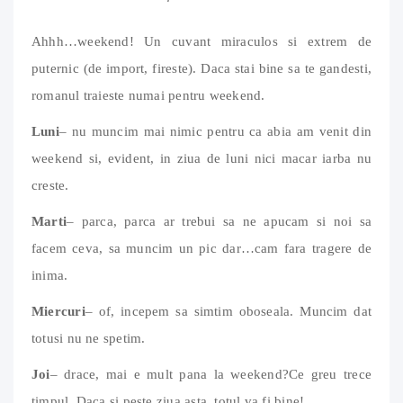
Ahhh…weekend! Un cuvant miraculos si extrem de
puternic (de import, fireste). Daca stai bine sa te gandesti,
romanul traieste numai pentru weekend.
Luni
– nu muncim mai nimic pentru ca abia am venit din
weekend si, evident, in ziua de luni nici macar iarba nu
creste.
Marti
– parca, parca ar trebui sa ne apucam si noi sa
facem ceva, sa muncim un pic dar…cam fara tragere de
inima.
Miercuri
– of, incepem sa simtim oboseala. Muncim dat
totusi nu ne spetim.
Joi
– drace, mai e mult pana la weekend?Ce greu trece
timpul. Daca si peste ziua asta, totul va fi bine!