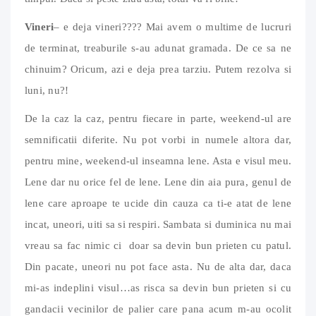
Vineri
– e deja vineri???? Mai avem o multime de lucruri
de terminat, treaburile s-au adunat gramada. De ce sa ne
chinuim? Oricum, azi e deja prea tarziu. Putem rezolva si
luni, nu?!
De la caz la caz, pentru fiecare in parte, weekend-ul are
semnificatii diferite. Nu pot vorbi in numele altora dar,
pentru mine, weekend-ul inseamna lene. Asta e visul meu.
Lene dar nu orice fel de lene. Lene din aia pura, genul de
lene care aproape te ucide din cauza ca ti-e atat de lene
incat, uneori, uiti sa si respiri. Sambata si duminica nu mai
vreau sa fac nimic ci doar sa devin bun prieten cu patul.
Din pacate, uneori nu pot face asta. Nu de alta dar, daca
mi-as indeplini visul…as risca sa devin bun prieten si cu
gandacii vecinilor de palier care pana acum m-au ocolit