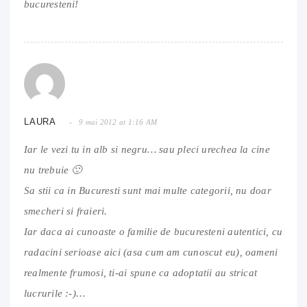
bucuresteni!
LAURA
9 mai 2012 at 1:16 AM
Iar le vezi tu in alb si negru… sau pleci urechea la cine
nu trebuie 🙂
Sa stii ca in Bucuresti sunt mai multe categorii, nu doar
smecheri si fraieri.
Iar daca ai cunoaste o familie de bucuresteni autentici, cu
radacini serioase aici (asa cum am cunoscut eu), oameni
realmente frumosi, ti-ai spune ca adoptatii au stricat
lucrurile :-)…