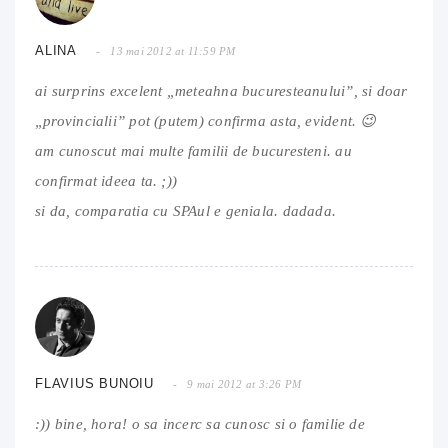
ALINA
13 mai 2012 at 11:59 PM
ai surprins excelent „meteahna bucuresteanului”, si doar
„provincialii” pot (putem) confirma asta, evident. 😉
am cunoscut mai multe familii de bucuresteni. au
confirmat ideea ta. ;))
si da, comparatia cu SPAul e geniala. dadada.
FLAVIUS BUNOIU
9 mai 2012 at 3:26 PM
:)) bine, hora! o sa incerc sa cunosc si o familie de