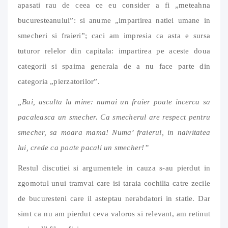
apasati rau de ceea ce eu consider a fi „meteahna
bucuresteanului”: si anume „impartirea natiei umane in
smecheri si fraieri”; caci am impresia ca asta e sursa
tuturor relelor din capitala: impartirea pe aceste doua
categorii si spaima generala de a nu face parte din
categoria „pierzatorilor”.
„Bai, asculta la mine: numai un fraier poate incerca sa
pacaleasca un smecher. Ca smecherul are respect pentru
smecher, sa moara mama! Numa’ fraierul, in naivitatea
lui, crede ca poate pacali un smecher!”
Restul discutiei si argumentele in cauza s-au pierdut in
zgomotul unui tramvai care isi taraia cochilia catre zecile
de bucuresteni care il asteptau nerabdatori in statie. Dar
simt ca nu am pierdut ceva valoros si relevant, am retinut