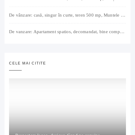
De vânzare: casă, singur în curte, teren 500 mp, Muntele Găina, Oradea. 157.000 € (negociabil). Comision 0.
De vanzare: Apartament spatios, decomandat, bine compartimentat, 3 camere, 2 bai, bucatarie, suprafață utilă de 64 mp + 3 balcoane (11 mp), strada Barierei, zona Dragos Voda Oradea. 89 500 E (neg). Comision 0
CELE MAI CITITE