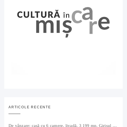
ARTICOLE RECENTE
De vânzare: casă cu 6 camere, livadă, 3 199 mp, Girișul Negru, Bihor, 42 000 Euro. Comision 0.