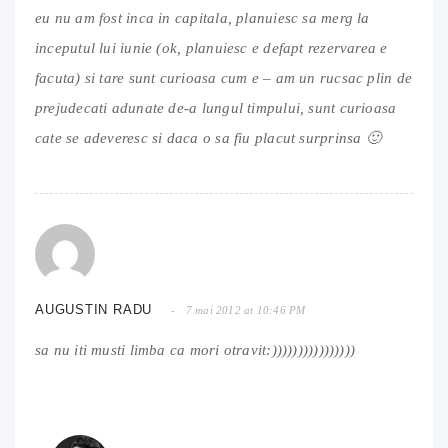
eu nu am fost inca in capitala, planuiesc sa merg la
inceputul lui iunie (ok, planuiesc e defapt rezervarea e
facuta) si tare sunt curioasa cum e – am un rucsac plin de
prejudecati adunate de-a lungul timpului, sunt curioasa
cate se adeveresc si daca o sa fiu placut surprinsa 🙂
AUGUSTIN RADU
7 mai 2012 at 10:46 PM
sa nu iti musti limba ca mori otravit:))))))))))))))))