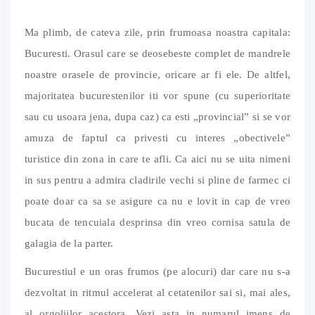
Ma plimb, de cateva zile, prin frumoasa noastra capitala:
Bucuresti. Orasul care se deosebeste complet de mandrele
noastre orasele de provincie, oricare ar fi ele. De altfel,
majoritatea bucurestenilor iti vor spune (cu superioritate
sau cu usoara jena, dupa caz) ca esti „provincial” si se vor
amuza de faptul ca privesti cu interes „obectivele”
turistice din zona in care te afli. Ca aici nu se uita nimeni
in sus pentru a admira cladirile vechi si pline de farmec ci
poate doar ca sa se asigure ca nu e lovit in cap de vreo
bucata de tencuiala desprinsa din vreo cornisa satula de
galagia de la parter.
Bucurestiul e un oras frumos (pe alocuri) dar care nu s-a
dezvoltat in ritmul accelerat al cetatenilor sai si, mai ales,
al orgoliilor acestora. Vezi asta in numarul imens de