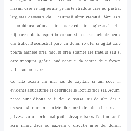
masini care se inghesuie pe niste stradute care au pastrat
largimea desenata de …carutasii altor vremuri. Vezi asta
in multimea adunata in intersectii, in inghesuiala din
mijloacele de transport in comun si in claxoanele demente
din trafic. Bucurestiul pare un domn rotofei si agitat care
poarta hainele prea mici si prea stramte ale fratelui sau si
care transpira, gafaie, naduseste si da semne de sufocare
la fiecare miscare.
Cu alte ocazii am mai ras de capitala si am scos in
evidenta apucaturile si deprinderile locuitorilor sai. Acum,
parca sunt dispus sa ii dau o sansa, nu de alta dar a
crescut si numarul prietenilor mei de aici si parca il
privesc cu un ochi mai putin dezaprobator. Nici nu as fi
scris nimic daca nu auzeam o discutie intre doi domni