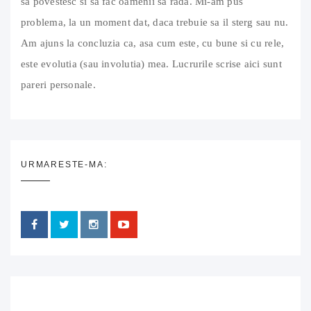
sa povestesc si sa fac oamenii sa rada. Mi-am pus
problema, la un moment dat, daca trebuie sa il sterg sau nu.
Am ajuns la concluzia ca, asa cum este, cu bune si cu rele,
este evolutia (sau involutia) mea. Lucrurile scrise aici sunt
pareri personale.
URMARESTE-MA: