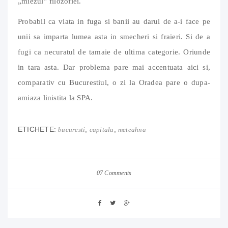
„miezul” filozofiei.
Probabil ca viata in fuga si banii au darul de a-i face pe
unii sa imparta lumea asta in smecheri si fraieri. Si de a
fugi ca necuratul de tamaie de ultima categorie. Oriunde
in tara asta. Dar problema pare mai accentuata aici si,
comparativ cu Bucurestiul, o zi la Oradea pare o dupa-
amiaza linistita la SPA.
ETICHETE:
,
,
bucuresti
capitala
meteahna
07 Comments