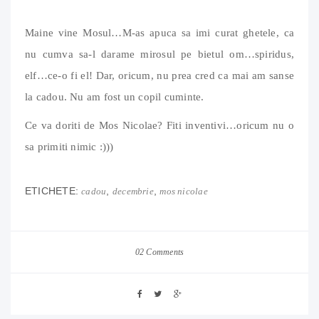
Maine vine Mosul…M-as apuca sa imi curat ghetele, ca
nu cumva sa-l darame mirosul pe bietul om…spiridus,
elf…ce-o fi el! Dar, oricum, nu prea cred ca mai am sanse
la cadou. Nu am fost un copil cuminte.
Ce va doriti de Mos Nicolae? Fiti inventivi…oricum nu o
sa primiti nimic :)))
ETICHETE:
,
,
cadou
decembrie
mos nicolae
02 Comments