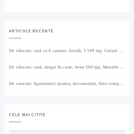
ARTICOLE RECENTE
De vânzare: casă cu 6 camere, livadă, 3 199 mp, Girișul Negru, Bihor, 42 000 Euro. Comision 0.
De vânzare: casă, singur în curte, teren 500 mp, Muntele Găina, Oradea. 157.000 € (negociabil). Comision 0.
De vanzare: Apartament spatios, decomandat, bine compartimentat, 3 camere, 2 bai, bucatarie, suprafață utilă de 64 mp + 3 balcoane (11 mp), strada Barierei, zona Dragos Voda Oradea. 89 500 E (neg). Comision 0
CELE MAI CITITE