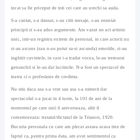
incat sa fie priceput de toti cei care au urechi sa auda.
S-a cantat, s-a dansat, s-au citit mesaje, s-au enuntat
principii si s-au adus argumente. Am vazut un act artistic
unic, intr-un registru extrem de personal, in care actorii nu
si-au ascuns (sau n-au putut sa-si ascunda) emotiile, si-au
inghitit cuvintele, in care i-a tradat vocea, le-au tremurat
genunchii si le-au dat lacrimile. N-a fost un spectacol de
teatru ci o profesiune de credinta.
Nu stiu daca asa s-a vrut sau asa s-a nimerit dar
spectacolul s-a jucat in 4 iunie, la 101 de ani de la
momentul pe care unii il aniverseaza, altii il
comemoreaza: tratatul/dictatul de la Trianon, 1920.
Bucuria personala cu care am plecat aseara acasa tine de
faptul ca, pentru prima data, am avut sentimentul ca