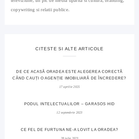
televiziune, un pic de media tiparita si cultura, branding,
copywriting si relatii publice.
CITESTE SI ALTE ARTICOLE
DE CE ACASĂ ORADEA ESTE ALEGEREA CORECTĂ
CÂND CAUȚI O AGENȚIE IMOBILIARĂ DE ÎNCREDERE?
17 aprilie 2025
PODUL INTELECTUALILOR – GARASOS HID
12 septembrie 2023
CE FEL DE FURTUNA NE-A LOVIT LA ORADEA?
28 iulie 2023