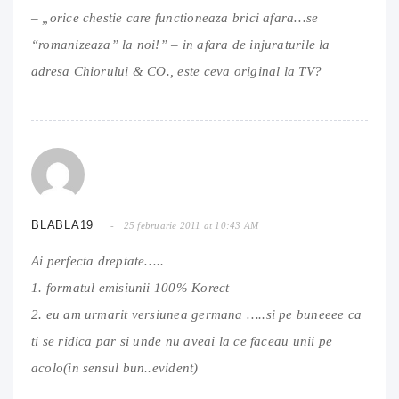
– „orice chestie care functioneaza brici afara…se
“romanizeaza” la noi!” – in afara de injuraturile la
adresa Chiorului & CO., este ceva original la TV?
BLABLA19
25 februarie 2011 at 10:43 AM
Ai perfecta dreptate…..
1. formatul emisiunii 100% Korect
2. eu am urmarit versiunea germana …..si pe buneeee ca
ti se ridica par si unde nu aveai la ce faceau unii pe
acolo(in sensul bun..evident)