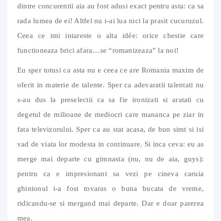
dintre concurentii aia au fost adusi exact pentru asta: ca sa
rada lumea de ei! Altfel nu i-ai lua nici la prasit cucuruzul.
Ceea ce imi intareste o alta idée: orice chestie care
functioneaza brici afara…se “romanizeaza” la noi!
Eu sper totusi ca asta nu e ceea ce are Romania maxim de
oferit in materie de talente. Sper ca adevaratii talentati nu
s-au dus la preselectii ca sa fie ironizati si aratati cu
degetul de milioane de mediocri care mananca pe ziar in
fata televizorului. Sper ca au stat acasa, de bun simt si isi
vad de viata lor modesta in continuare. Si inca ceva: eu as
merge mai departe cu gimnasta (nu, nu de aia, guys):
pentru ca e impresionant sa vezi pe cineva caruia
ghinionul i-a fost tovaras o buna bucata de vreme,
ridicandu-se si mergand mai departe. Dar e doar parerea
mea.