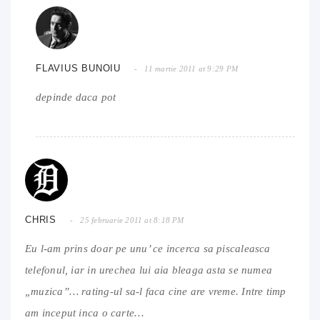
FLAVIUS BUNOIU
11 martie 2011 at 9:29 PM
depinde daca pot
CHRIS
25 februarie 2011 at 8:18 PM
Eu l-am prins doar pe unu’ ce incerca sa piscaleasca
telefonul, iar in urechea lui aia bleaga asta se numea
„muzica”… rating-ul sa-l faca cine are vreme. Intre timp
am inceput inca o carte…