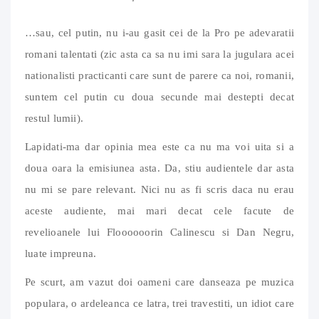
…sau, cel putin, nu i-au gasit cei de la Pro pe adevaratii
romani talentati (zic asta ca sa nu imi sara la jugulara acei
nationalisti practicanti care sunt de parere ca noi, romanii,
suntem cel putin cu doua secunde mai destepti decat
restul lumii).
Lapidati-ma dar opinia mea este ca nu ma voi uita si a
doua oara la emisiunea asta. Da, stiu audientele dar asta
nu mi se pare relevant. Nici nu as fi scris daca nu erau
aceste audiente, mai mari decat cele facute de
revelioanele lui Floooooorin Calinescu si Dan Negru,
luate impreuna.
Pe scurt, am vazut doi oameni care danseaza pe muzica
populara, o ardeleanca ce latra, trei travestiti, un idiot care