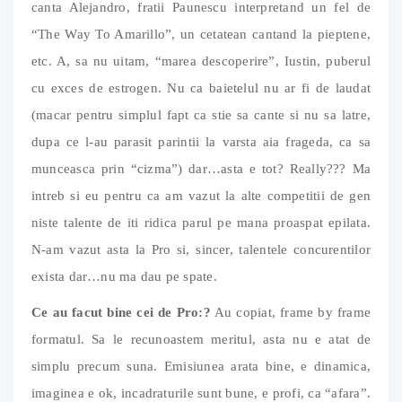
canta Alejandro, fratii Paunescu interpretand un fel de
“The Way To Amarillo”, un cetatean cantand la pieptene,
etc. A, sa nu uitam, “marea descoperire”, Iustin, puberul
cu exces de estrogen. Nu ca baietelul nu ar fi de laudat
(macar pentru simplul fapt ca stie sa cante si nu sa latre,
dupa ce l-au parasit parintii la varsta aia frageda, ca sa
munceasca prin “cizma”) dar…asta e tot? Really??? Ma
intreb si eu pentru ca am vazut la alte competitii de gen
niste talente de iti ridica parul pe mana proaspat epilata.
N-am vazut asta la Pro si, sincer, talentele concurentilor
exista dar…nu ma dau pe spate.
Ce au facut bine cei de Pro:?
Au copiat, frame by frame
formatul. Sa le recunoastem meritul, asta nu e atat de
simplu precum suna. Emisiunea arata bine, e dinamica,
imaginea e ok, incadraturile sunt bune, e profi, ca “afara”.