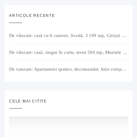
ARTICOLE RECENTE
De vânzare: casă cu 6 camere, livadă, 3 199 mp, Girișul Negru, Bihor, 42 000 Euro. Comision 0.
De vânzare: casă, singur în curte, teren 500 mp, Muntele Găina, Oradea. 157.000 € (negociabil). Comision 0.
De vanzare: Apartament spatios, decomandat, bine compartimentat, 3 camere, 2 bai, bucatarie, suprafață utilă de 64 mp + 3 balcoane (11 mp), strada Barierei, zona Dragos Voda Oradea. 89 500 E (neg). Comision 0
CELE MAI CITITE