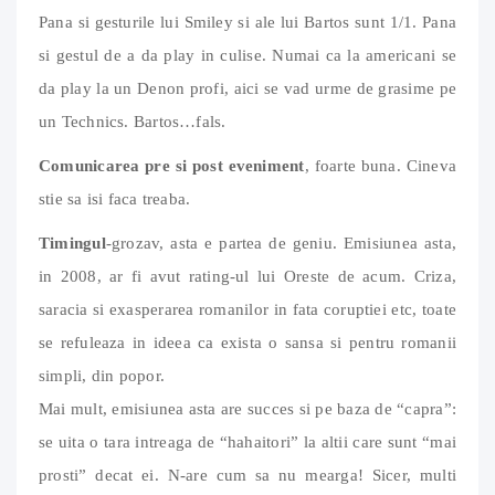
Pana si gesturile lui Smiley si ale lui Bartos sunt 1/1. Pana
si gestul de a da play in culise. Numai ca la americani se
da play la un Denon profi, aici se vad urme de grasime pe
un Technics. Bartos…fals.
Comunicarea pre si post eveniment
, foarte buna. Cineva
stie sa isi faca treaba.
Timingul
-grozav, asta e partea de geniu. Emisiunea asta,
in 2008, ar fi avut rating-ul lui Oreste de acum. Criza,
saracia si exasperarea romanilor in fata coruptiei etc, toate
se refuleaza in ideea ca exista o sansa si pentru romanii
simpli, din popor.
Mai mult, emisiunea asta are succes si pe baza de “capra”:
se uita o tara intreaga de “hahaitori” la altii care sunt “mai
prosti” decat ei. N-are cum sa nu mearga! Sicer, multi