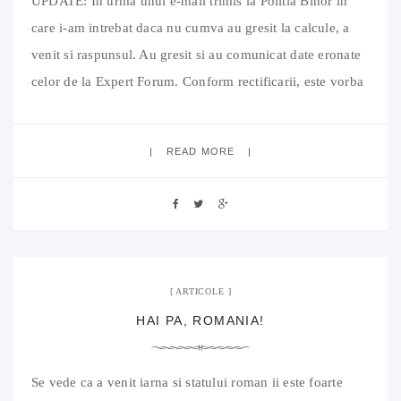
UPDATE: In urma unui e-mail trimis la Politia Bihor in
care i-am intrebat daca nu cumva au gresit la calcule, a
venit si raspunsul. Au gresit si au comunicat date eronate
celor de la Expert Forum. Conform rectificarii, este vorba
despre 732 de amenzi in perioada 15-31 martie in valoare
de 2 604 420 lei,
READ MORE
18 decembrie 2009
04 Comments
ARTICOLE
HAI PA, ROMANIA!
Se vede ca a venit iarna si statului roman ii este foarte