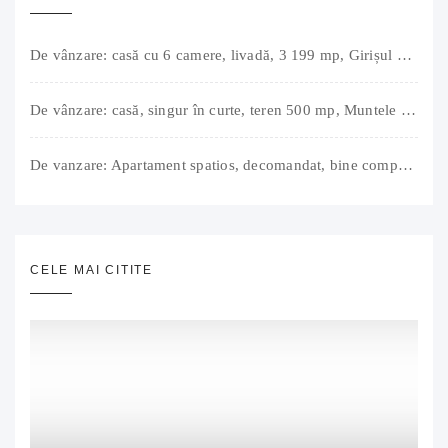
De vânzare: casă cu 6 camere, livadă, 3 199 mp, Girișul Negru, Bihor, 42 000 Euro. Comision 0.
De vânzare: casă, singur în curte, teren 500 mp, Muntele Găina, Oradea. 157.000 € (negociabil). Comision 0.
De vanzare: Apartament spatios, decomandat, bine compartimentat, 3 camere, 2 bai, bucatarie, suprafață utilă de 64 mp + 3 balcoane (11 mp), strada Barierei, zona Dragos Voda Oradea. 89 500 E (neg). Comision 0
CELE MAI CITITE