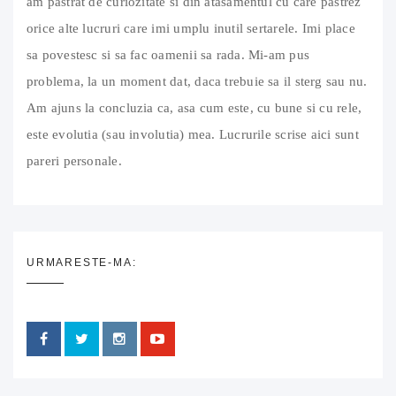
am pastrat de curiozitate si din atasamentul cu care pastrez
orice alte lucruri care imi umplu inutil sertarele. Imi place
sa povestesc si sa fac oamenii sa rada. Mi-am pus
problema, la un moment dat, daca trebuie sa il sterg sau nu.
Am ajuns la concluzia ca, asa cum este, cu bune si cu rele,
este evolutia (sau involutia) mea. Lucrurile scrise aici sunt
pareri personale.
URMARESTE-MA: