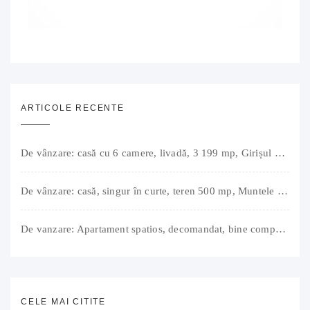
ARTICOLE RECENTE
De vânzare: casă cu 6 camere, livadă, 3 199 mp, Girișul Negru, Bihor, 42 000 Euro. Comision 0.
De vânzare: casă, singur în curte, teren 500 mp, Muntele Găina, Oradea. 157.000 € (negociabil). Comision 0.
De vanzare: Apartament spatios, decomandat, bine compartimentat, 3 camere, 2 bai, bucatarie, suprafață utilă de 64 mp + 3 balcoane (11 mp), strada Barierei, zona Dragos Voda Oradea. 89 500 E (neg). Comision 0
CELE MAI CITITE