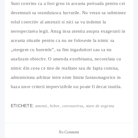
Sunt convins ca a fost greu in aceasta perioada pentru cei
desemnati sa oranduiasca lucrurile. Nu vreau sa subminez
rolul coercitiv al amenzii si nici sa va indemn la
nerespectarea legii. Atrag insa atentia asupra exagerarii in
aceasta situatie pentru ca nu ne foloseste la nimic sa
„stergem cu buretele”, sa fim ingaduitori sau sa nu
analizam obiectiv. O amenda exorbitanta, necorelata cu
nimic din ceea ce tine de realitate sau de fapta comisa,
administrata arbitrar intre niste limite fantasmagorice in
baza unor criterii imprevizibile nu poate fi decat inutila.
ETICHETE:
,
,
,
amenzi
bihor
coronavirus
stare de urgenta
No Comment