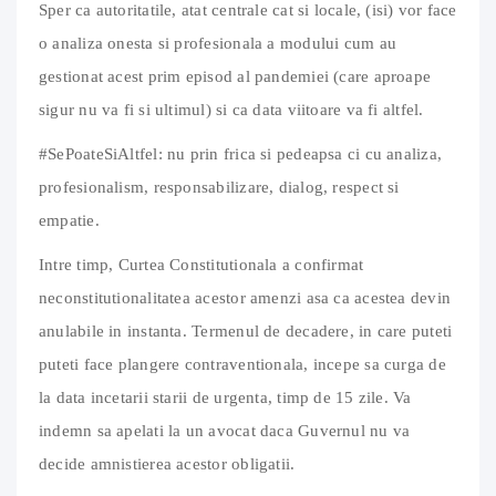
Sper ca autoritatile, atat centrale cat si locale, (isi) vor face
o analiza onesta si profesionala a modului cum au
gestionat acest prim episod al pandemiei (care aproape
sigur nu va fi si ultimul) si ca data viitoare va fi altfel.
#SePoateSiAltfel: nu prin frica si pedeapsa ci cu analiza,
profesionalism, responsabilizare, dialog, respect si
empatie.
Intre timp, Curtea Constitutionala a confirmat
neconstitutionalitatea acestor amenzi asa ca acestea devin
anulabile in instanta. Termenul de decadere, in care puteti
puteti face plangere contraventionala, incepe sa curga de
la data incetarii starii de urgenta, timp de 15 zile. Va
indemn sa apelati la un avocat daca Guvernul nu va
decide amnistierea acestor obligatii.