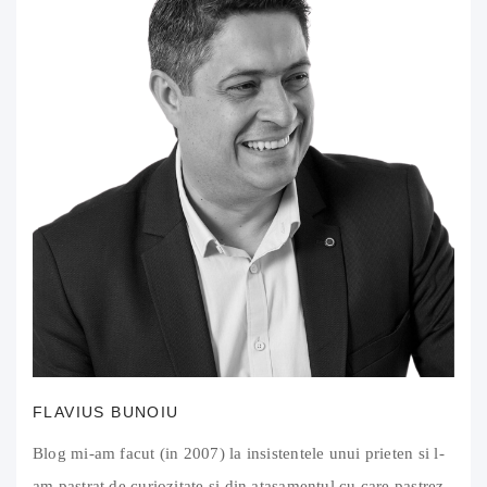
FLAVIUS BUNOIU
Blog mi-am facut (in 2007) la insistentele unui prieten si l-
am pastrat de curiozitate si din atasamentul cu care pastrez