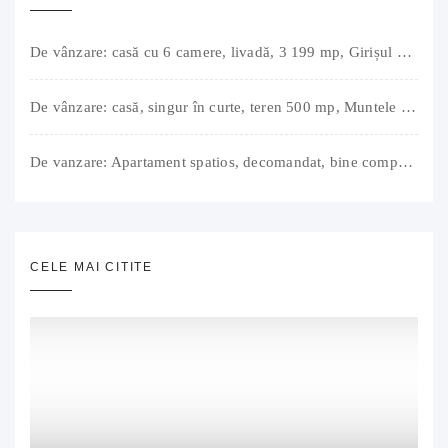
De vânzare: casă cu 6 camere, livadă, 3 199 mp, Girișul Negru, Bihor, 42 000 Euro. Comision 0.
De vânzare: casă, singur în curte, teren 500 mp, Muntele Găina, Oradea. 157.000 € (negociabil). Comision 0.
De vanzare: Apartament spatios, decomandat, bine compartimentat, 3 camere, 2 bai, bucatarie, suprafață utilă de 64 mp + 3 balcoane (11 mp), strada Barierei, zona Dragos Voda Oradea. 89 500 E (neg). Comision 0
CELE MAI CITITE