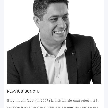
FLAVIUS BUNOIU
Blog mi-am facut (in 2007) la insistentele unui prieten si l-
am pastrat de curiozitate si din atasamentul cu care pastrez