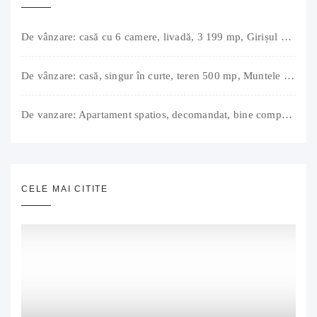
De vânzare: casă cu 6 camere, livadă, 3 199 mp, Girișul Negru, Bihor, 42 000 Euro. Comision 0.
De vânzare: casă, singur în curte, teren 500 mp, Muntele Găina, Oradea. 157.000 € (negociabil). Comision 0.
De vanzare: Apartament spatios, decomandat, bine compartimentat, 3 camere, 2 bai, bucatarie, suprafață utilă de 64 mp + 3 balcoane (11 mp), strada Barierei, zona Dragos Voda Oradea. 89 500 E (neg). Comision 0
CELE MAI CITITE