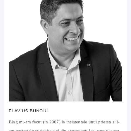
FLAVIUS BUNOIU
Blog mi-am facut (in 2007) la insistentele unui prieten si l-
am pastrat de curiozitate si din atasamentul cu care pastrez