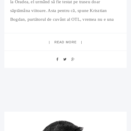
la Oradea, el urmând să fie testat pe traseu doar
săptămâna viitoare. Asta pentru că, spune Krisztian
Bogdan, purtătorul de cuvânt al OTL, vremea nu e una
favorabilă, zăpada îngheţată putând să zgârie tramvaiele
sau acestea să fie lovite de maşinile care derapează. De
READ MORE
altfel, purtătorul