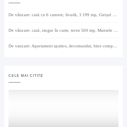
De vânzare: casă cu 6 camere, livadă, 3 199 mp, Girișul Negru, Bihor, 42 000 Euro. Comision 0.
De vânzare: casă, singur în curte, teren 500 mp, Muntele Găina, Oradea. 157.000 € (negociabil). Comision 0.
De vanzare: Apartament spatios, decomandat, bine compartimentat, 3 camere, 2 bai, bucatarie, suprafață utilă de 64 mp + 3 balcoane (11 mp), strada Barierei, zona Dragos Voda Oradea. 89 500 E (neg). Comision 0
CELE MAI CITITE