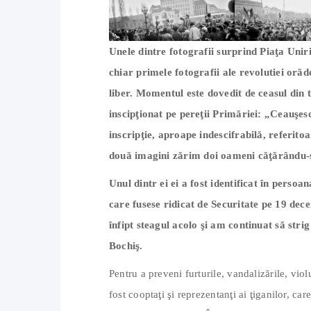
Unele dintre fotografii surprind Piaţa Unirii
chiar primele fotografii ale revolutiei orăd
liber. Momentul este dovedit de ceasul din 
inscipţionat pe pereţii Primăriei: „Ceauşesc
inscripţie, aproape indescifrabilă, referitoar
două imagini zărim doi oameni căţărându-se
Unul dintr ei ei a fost identificat în perso
care fusese ridicat de Securitate pe 19 de
înfipt steagul acolo şi am continuat să st
Bochiş.
Pentru a preveni furturile, vandalizările, viol
fost cooptaţi şi reprezentanţi ai ţiganilor, ca