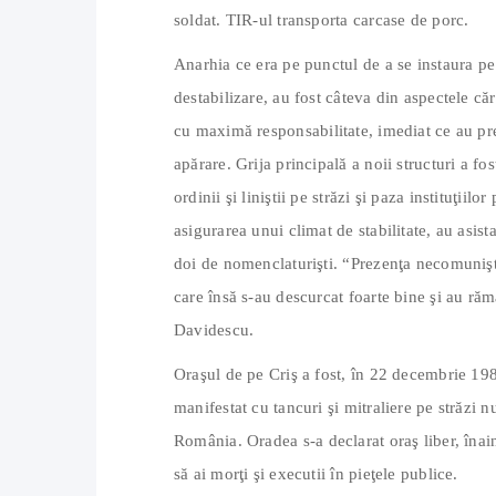
soldat. TIR-ul transporta carcase de porc.
Anarhia ce era pe punctul de a se instaura pe
destabilizare, au fost câteva din aspectele că
cu maximă responsabilitate, imediat ce au pre
apărare. Grija principală a noii structuri a fo
ordinii şi liniştii pe străzi şi paza instituţiilo
asigurarea unui climat de stabilitate, au asista
doi de nomenclaturişti. “Prezenţa necomunişti
care însă s-au descurcat foarte bine şi au ră
Davidescu.
Oraşul de pe Criş a fost, în 22 decembrie 198
manifestat cu tancuri şi mitraliere pe străzi
România. Oradea s-a declarat oraş liber, înai
să ai morţi şi executii în pieţele publice.