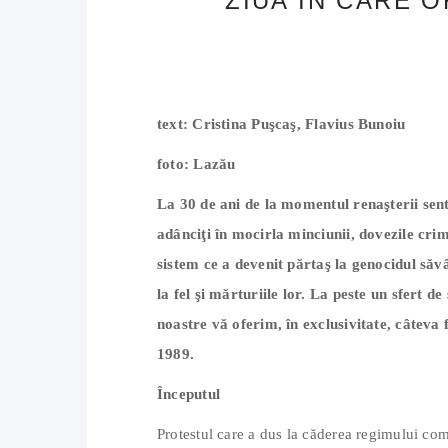
ZIUA IN CARE 
text: Cristina Puşcaş, Flavius Bunoiu
foto: Lazău
La 30 de ani de la momentul renaşterii sen
adânciţi în mocirla minciunii, dovezile crime
sistem ce a devenit părtaş la genocidul săv
la fel şi mărturiile lor. La peste un sfert d
noastre vă oferim, în exclusivitate, câteva 
1989.
Începutul
Protestul care a dus la căderea regimului co