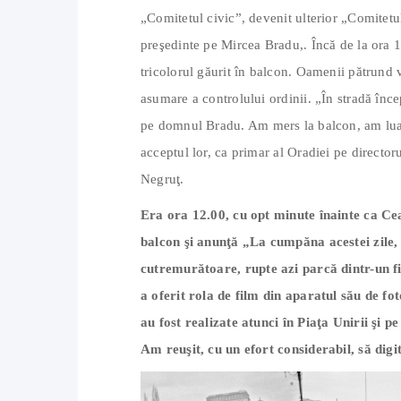
„Comitetul civic”, devenit ulterior „Comitet
preşedinte pe Mircea Bradu,. Încă de la ora 1
tricolorul găurit în balcon. Oamenii pătrund v
asumare a controlului ordinii. „În stradă înc
pe domnul Bradu. Am mers la balcon, am luat
acceptul lor, ca primar al Oradiei pe directo
Negruţ.
Era ora 12.00, cu opt minute înainte ca Ce
balcon şi anunţă „La cumpăna acestei zile
cutremurătoare, rupte azi parcă dintr-un f
a oferit rola de film din aparatul său de fot
au fost realizate atunci în Piaţa Unirii şi 
Am reuşit, cu un efort considerabil, să dig