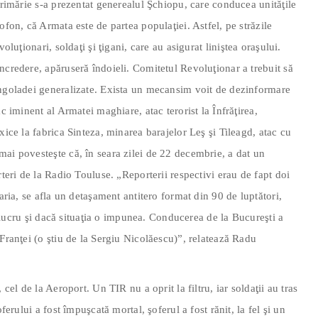
Primărie s-a prezentat generealul Şchiopu, care conducea unităţile
ofon, că Armata este de partea populaţiei. Astfel, pe străzile
oluţionari, soldaţi şi ţigani, care au asigurat liniştea oraşului.
ncredere, apăruseră îndoieli. Comitetul Revoluţionar a trebuit să
ingoladei generalizate. Exista un mecansim voit de dezinformare
c iminent al Armatei maghiare, atac terorist la Înfrăţirea,
xice la fabrica Sinteza, minarea barajelor Leş şi Tileagd, atac cu
ai povesteşte că, în seara zilei de 22 decembrie, a dat un
rteri de la Radio Touluse. „Reporterii respectivi erau de fapt doi
garia, se afla un detaşament antitero format din 90 de luptători,
st lucru şi dacă situaţia o impunea. Conducerea de la Bucureşti a
 Franţei (o ştiu de la Sergiu Nicolăescu)”, relatează Radu
 cel de la Aeroport. Un TIR nu a oprit la filtru, iar soldaţii au tras
ferului a fost împuşcată mortal, şoferul a fost rănit, la fel şi un