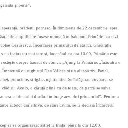
 găleata şi peria”.
i speranţă, orădenii pornesc, în dimineaţa de 22 decembrie, spre
 Staţia de amplificare fusese montată în balconul Primăriei cu o zi
 Nicolae Ceausescu. Încercarea primarului de atunci, Gheorghe
s-au încins tot mai tare şi, începând cu ora 10.00, Primăria este
ovesteşte despre haosul de atunci: „Ajung la Primărie. „Înăuntru e
 Împreună cu rugbistul Dan Vâlcea şi un alt sportiv, Pavăl,
emei, pruncime, strigăte, uşi trântite. Se înfăşurau covoare, se
 clădirii. Acolo, o căruţă plină cu de toate, de parcă se salva
camera cabinetului ducând în braţe acvariul primarului”. Pentru a
uror actelor din arhivă, de stare civilă, se ia decizia închiderii
ncep să se organizeze; astfel ia fiinţă, până la ora 12.00,