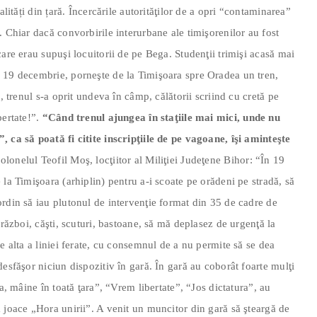
alități din țară. Încercările autorităţilor de a opri “contaminarea”
. Chiar dacă convorbirile interurbane ale timişorenilor au fost
are erau supuşi locuitorii de pe Bega. Studenţii trimişi acasă mai
 19 decembrie, porneşte de la Timişoara spre Oradea un tren,
, trenul s-a oprit undeva în câmp, călătorii scriind cu cretă pe
bertate!”.
“Când trenul ajungea în staţiile mai mici, unde nu
 ca să poată fi citite inscripţiile de pe vagoane, îşi aminteşte
olonelul Teofil Moş, locţiitor al Miliţiei Judeţene Bihor: “În 19
la Timişoara (arhiplin) pentru a-i scoate pe orădeni pe stradă, să
rdin să iau plutonul de intervenţie format din 35 de cadre de
 război, căşti, scuturi, bastoane, să mă deplasez de urgenţă la
e alta a liniei ferate, cu consemnul de a nu permite să se dea
esfăşor niciun dispozitiv în gară. În gară au coborât foarte mulţi
a, mâine în toată ţara”, “Vrem libertate”, “Jos dictatura”, au
 joace „Hora unirii”. A venit un muncitor din gară să şteargă de