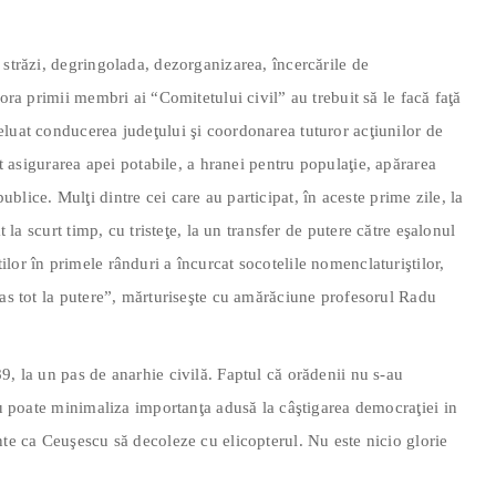
 străzi, degringolada, dezorganizarea, încercările de
rora primii membri ai “Comitetului civil” au trebuit să le facă faţă
luat conducerea judeţului şi coordonarea tuturor acţiunilor de
st asigurarea apei potabile, a hranei pentru populaţie, apărarea
r publice. Mulţi dintre cei care au participat, în aceste prime zile, la
t la scurt timp, cu tristeţe, la un transfer de putere către eşalonul
lor în primele rânduri a încurcat socotelile nomenclaturiştilor,
mas tot la putere”, mărturiseşte cu amărăciune profesorul Radu
9, la un pas de anarhie civilă. Faptul că orădenii nu s-au
 nu poate minimaliza importanţa adusă la câştigarea democraţiei in
nte ca Ceuşescu să decoleze cu elicopterul. Nu este nicio glorie