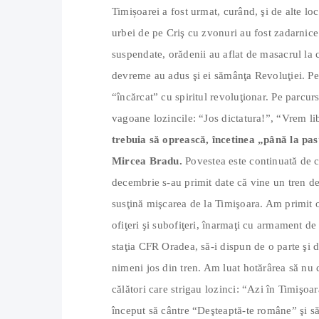
Timișoarei a fost urmat, curând, şi de alte loc
urbei de pe Criş cu zvonuri au fost zadarnice
suspendate, orădenii au aflat de masacrul la c
devreme au adus şi ei sămânţa Revoluţiei. Pe
“încărcat” cu spiritul revoluţionar. Pe parcurs
vagoane lozincile: “Jos dictatura!”, “Vrem li
trebuia să oprească, încetinea „până la pas”,
Mircea Bradu.
Povestea este continuată de c
decembrie s-au primit date că vine un tren de 
susţină mişcarea de la Timişoara. Am primit o
ofiţeri şi subofiţeri, înarmaţi cu armament de
staţia CFR Oradea, să-i dispun de o parte şi d
nimeni jos din tren. Am luat hotărârea să nu d
călători care strigau lozinci: “Azi în Timişoar
început să cântre “Deşteaptă-te române” şi să