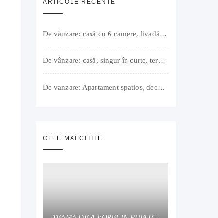
ARTICOLE RECENTE
De vânzare: casă cu 6 camere, livadă, 3 199 mp, Girișul Negru, Bihor, 42 000 Euro. Comision 0.
De vânzare: casă, singur în curte, teren 500 mp, Muntele Găina, Oradea. 157.000 € (negociabil). Comision 0.
De vanzare: Apartament spatios, decomandat, bine compartimentat, 3 camere, 2 bai, bucatarie, suprafață utilă de 64 mp + 3 balcoane (11 mp), strada Barierei, zona Dragos Voda Oradea. 89 500 E (neg). Comision 0
CELE MAI CITITE
TEAMA DE A VORBI IN PUBLIC