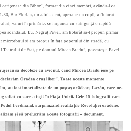
ul cetăţenesc din Bihor”, format din cinci membri, avându-l ca
1.30, Bar Florian, un adolescent, aproape un copil, a fluturat
aluri, valuri în primărie, se impunea cu stringenţă o rapidă
epea scandalul. Eu, Negruţ Pavel, am hotărât să-l propun primar
 microfonul şi am propus în faţa poporului din stradă, cu
rul Teatrului de Stat, pe domnul Mircea Bradu”, povesteşte Pavel
auşescu să decoleze cu avionul, când Mircea Bradu iese pe
, declarăm Oradea oraş liber”. Toate aceste momente
ilm, au fost imortalizate de un poştaş orădean, Lazău, care ne-
ografiat cu care a ieşit în Piaţa Unirii. Cele 15 fotografii care
pe Podul Ferdinand, surprinzând realităţile Revoluţiei orădene.
italizăm şi să prelucrăm aceste fotografii – document.