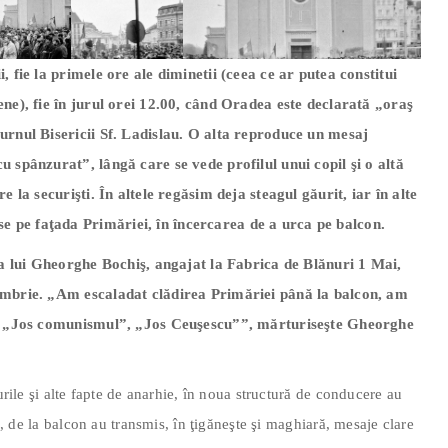
, fie la primele ore ale diminetii (ceea ce ar putea constitui
ene), fie în jurul orei 12.00, când Oradea este declarată „oraş
turnul Bisericii Sf. Ladislau. O alta reproduce un mesaj
u spânzurat”, lângă care se vede profilul unui copil şi o altă
e la securişti. În altele regăsim deja steagul găurit, iar în alte
 pe faţada Primăriei, în încercarea de a urca pe balcon.
ana lui Gheorghe Bochiş, angajat la Fabrica de Blănuri 1 Mai,
cembrie. „Am escaladat clădirea Primăriei până la balcon, am
rig „Jos comunismul”, „Jos Ceuşescu””, mărturiseşte Gheorghe
urile şi alte fapte de anarhie, în noua structură de conducere au
re, de la balcon au transmis, în ţigăneşte şi maghiară, mesaje clare