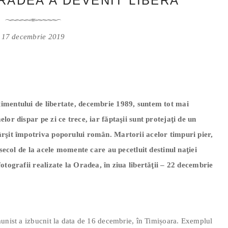
ORADEA A DEVENIT LIBERA
17 decembrie 2019
timentului de libertate, decembrie 1989, suntem tot mai
lor dispar pe zi ce trece, iar făptaşii sunt protejaţi de un
ârşit împotriva poporului român. Martorii acelor timpuri pier,
e secol de la acele momente care au pecetluit destinul naţiei
fotografii realizate la Oradea, în ziua libertăţii – 22 decembrie
munist a izbucnit la data de 16 decembrie, în Timișoara. Exemplul