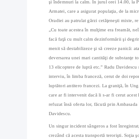
şi îndemnuri la calm. În jurul orei 14.00, la 
Armatei, care a asigurat populaţia, de la micr
Oradiei au patrulat gărzi cetăţeneşti mixte, rev
„Cu toate acestea în mulţime era freamăt, neî
facă faţă cu mult calm dezinformării şi degr
menit să destabilizeze şi să creeze panică: ata
deversarea unei mari cantităţi de substanţe to
13 elicoptere de luptă etc.” Radu Davidescu m
interviu, în limba franceză, cerut de doi repo
luptători antitero francezi. La graniţă, în Un
care ar fi intervenit dacă li s-ar fi cerut ace
refuzat însă oferta lor, făcută prin Ambasada
Davidescu.
Un singur incident sângeros a fost înregistrat,
crezând că acesta transportă terorişti. Soţia şo