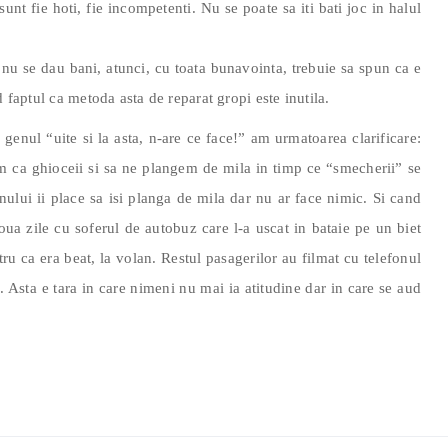
unt fie hoti, fie incompetenti. Nu se poate sa iti bati joc in halul
i nu se dau bani, atunci, cu toata bunavointa, trebuie sa spun ca e
d faptul ca metoda asta de reparat gropi este inutila.
genul “uite si la asta, n-are ce face!” am urmatoarea clarificare:
tam ca ghioceii si sa ne plangem de mila in timp ce “smecherii” se
nului ii place sa isi planga de mila dar nu ar face nimic. Si cand
ua zile cu soferul de autobuz care l-a uscat in bataie pe un biet
tru ca era beat, la volan. Restul pasagerilor au filmat cu telefonul
. Asta e tara in care nimeni nu mai ia atitudine dar in care se aud