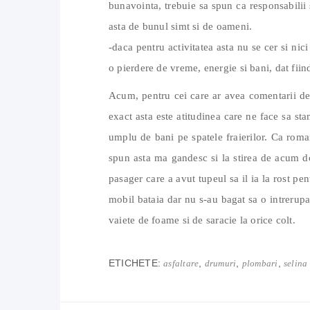
bunavointa, trebuie sa spun ca responsabilii s
asta de bunul simt si de oameni.
-daca pentru activitatea asta nu se cer si nic
o pierdere de vreme, energie si bani, dat fiin
Acum, pentru cei care ar avea comentarii de 
exact asta este atitudinea care ne face sa s
umplu de bani pe spatele fraierilor. Ca roma
spun asta ma gandesc si la stirea de acum do
pasager care a avut tupeul sa il ia la rost pen
mobil bataia dar nu s-au bagat sa o intrerupa
vaiete de foame si de saracie la orice colt.
ETICHETE:
,
,
,
asfaltare
drumuri
plombari
selina