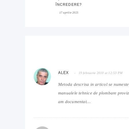
ÎNCREDERE?
17 aprilie 2025
ALEX
19 februarie 2010 at 12:53 PM
Metoda descrisa in articol se numeste 
manualele tehnice de plombare provizo
am documentat…