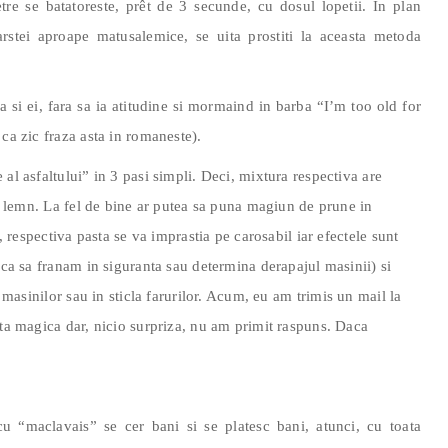
re se batatoreste, prêt de 3 secunde, cu dosul lopetii. In plan
arstei aproape matusalemice, se uita prostiti la aceasta metoda
 si ei, fara sa ia atitudine si mormaind in barba “I’m too old for
ca zic fraza asta in romaneste).
al asfaltului” in 3 pasi simpli. Deci, mixtura respectiva are
de lemn. La fel de bine ar putea sa puna magiun de prune in
i, respectiva pasta se va imprastia pe carosabil iar efectele sunt
ica sa franam in siguranta sau determina derapajul masinii) si
e masinilor sau in sticla farurilor. Acum, eu am trimis un mail la
sta magica dar, nicio surpriza, nu am primit raspuns. Daca
cu “maclavais” se cer bani si se platesc bani, atunci, cu toata