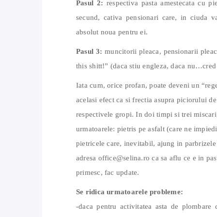
Pasul 2:
respectiva pasta amestecata cu piet
secund, cativa pensionari care, in ciuda v
absolut noua pentru ei.
Pasul 3:
muncitorii pleaca, pensionarii pleaca
this shitt!” (daca stiu engleza, daca nu…cred 
Iata cum, orice profan, poate deveni un “rege 
acelasi efect ca si frectia asupra piciorului 
respectivele gropi. In doi timpi si trei miscar
urmatoarele: pietris pe asfalt (care ne impied
pietricele care, inevitabil, ajung in parbrizel
adresa office@selina.ro ca sa aflu ce e in pa
primesc, fac update.
Se ridica urmatoarele probleme:
-daca pentru activitatea asta de plombare 