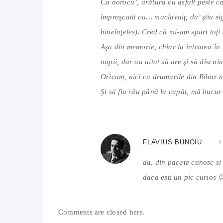
Ca norocu’, arătura cu asfalt peste c
împroşcată cu… maclavaiţ, da’ ştiu si
bineînţeles). Cred că mi-am spart toţi 
Aşa din memorie, chiar la intrarea în
napii, dar au uitat să are şi să discui
Oricum, nici cu drumurile din Bihor n
Şi să fiu rău până la capăt, mă bucur
FLAVIUS BUNOIU
9
da, din pacate cunosc si 
daca esti un pic curios 
Comments are closed here.