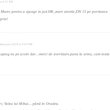
 at 8:31 PM
g.Mures pentru a ajunge in jud.HR.,mare atentie,DN 15 pe portiunea
opriu!
 februarie 2010 at 9:04 PM
a ajung eu pe acolo dar…merci de avertizare.pana la urma, cam toata
M
rei, Valea lui Mihai… până în Oradea.