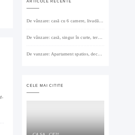
ARTICOLE RECENTE
De vânzare: casă cu 6 camere, livadă, 3 199 mp, Girișul Negru, Bihor, 42 000 Euro. Comision 0.
De vânzare: casă, singur în curte, teren 500 mp, Muntele Găina, Oradea. 157.000 € (negociabil). Comision 0.
De vanzare: Apartament spatios, decomandat, bine compartimentat, 3 camere, 2 bai, bucatarie, suprafață utilă de 64 mp + 3 balcoane (11 mp), strada Barierei, zona Dragos Voda Oradea. 89 500 E (neg). Comision 0
CELE MAI CITITE
M-
CA SA…CE?!