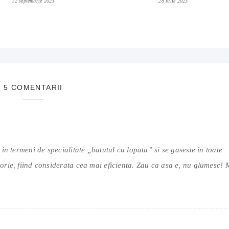
12 septembrie 2023
28 iulie 2023
5 COMENTARII
in termeni de specialitate „batutul cu lopata” si se gaseste in toate
rie, fiind considerata cea mai eficienta. Zau ca asa e, nu glumesc! 