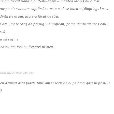
are am trecut până aici (Satu-Mare – Oradea Mare) nu a fost
gur pe cineva care săptămâna asta o să se bucure (dinţologul meu,
dinţii pe drum, aşa s-a făcut de rău.
 Carei, mare oraş de prestigiu european, parcă acum au scos edilii
ască.
u mi ruşine.
 că nu am fost cu Ferrari-ul meu.
 februarie 2010 at 9:03 PM
eu drumul asta foarte bine.am si scris de el pe blog.gasesti post-ul
