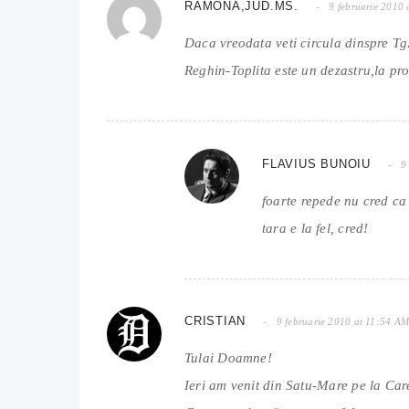
RAMONA,JUD.MS.
9 februarie 2010
Daca vreodata veti circula dinspre T
Reghin-Toplita este un dezastru,la pr
FLAVIUS BUNOIU
9
foarte repede nu cred c
tara e la fel, cred!
CRISTIAN
9 februarie 2010 at 11:54 A
Tulai Doamne!
Ieri am venit din Satu-Mare pe la Ca