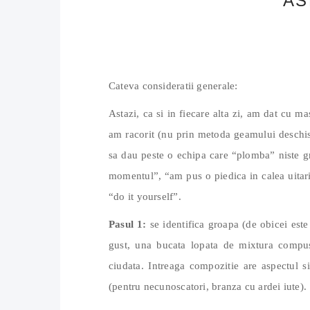
AS
Cateva consideratii generale:
Astazi, ca si in fiecare alta zi, am dat cu m
am racorit (nu prin metoda geamului deschis
sa dau peste o echipa care “plomba” niste gr
momentul”, “am pus o piedica in calea uitarii
“do it yourself”.
Pasul 1:
se identifica groapa (de obicei este
gust, una bucata lopata de mixtura compusa
ciudata. Intreaga compozitie are aspectul 
(pentru necunoscatori, branza cu ardei iute).