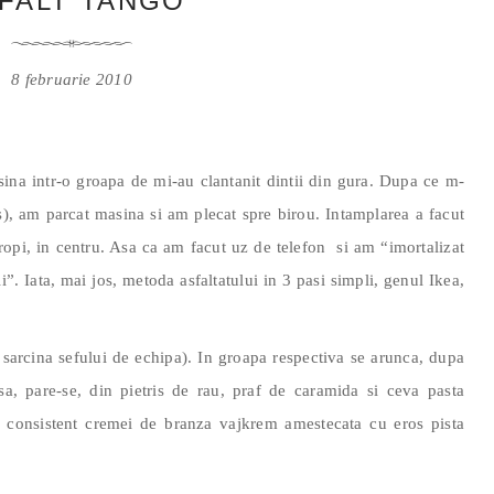
FALT TANGO
8 februarie 2010
asina intr-o groapa de mi-au clantanit dintii din gura. Dupa ce m-
), am parcat masina si am plecat spre birou. Intamplarea a facut
opi, in centru. Asa ca am facut uz de telefon si am “imortalizat
”. Iata, mai jos, metoda asfaltatului in 3 pasi simpli, genul Ikea,
 sarcina sefului de echipa). In groapa respectiva se arunca, dupa
, pare-se, din pietris de rau, praf de caramida si ceva pasta
si consistent cremei de branza vajkrem amestecata cu eros pista