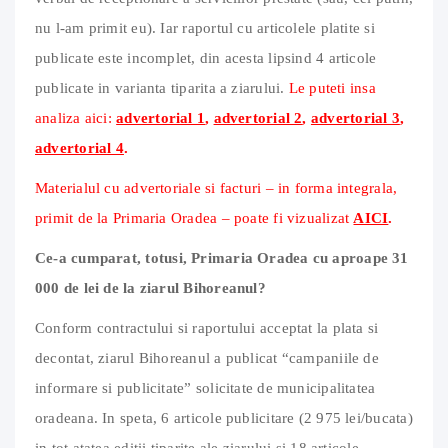
nu l-am primit eu). Iar raportul cu articolele platite si
publicate este incomplet, din acesta lipsind 4 articole
publicate in varianta tiparita a ziarului.
Le puteti insa
analiza aici:
advertorial 1
,
advertorial 2
,
advertorial 3
,
advertorial 4
.
Materialul cu advertoriale si facturi – in forma integrala,
primit de la Primaria Oradea – poate fi vizualizat
AICI
.
Ce-a cumparat, totusi, Primaria Oradea cu aproape 31
000 de lei de la ziarul Bihoreanul?
Conform contractului si raportului acceptat la plata si
decontat, ziarul Bihoreanul a publicat “campaniile de
informare si publicitate” solicitate de municipalitatea
oradeana. In speta, 6 articole publicitare (2 975 lei/bucata)
in tot atatea editii tiparite ale ziarului si 18 articole