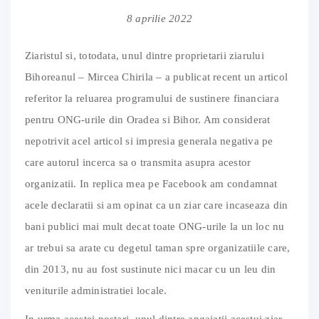
8 aprilie 2022
Ziaristul si, totodata, unul dintre proprietarii ziarului
Bihoreanul – Mircea Chirila – a publicat recent un articol
referitor la reluarea programului de sustinere financiara
pentru ONG-urile din Oradea si Bihor. Am considerat
nepotrivit acel articol si impresia generala negativa pe
care autorul incerca sa o transmita asupra acestor
organizatii. In replica mea pe Facebook am condamnat
acele declaratii si am opinat ca un ziar care incaseaza din
bani publici mai mult decat toate ONG-urile la un loc nu
ar trebui sa arate cu degetul taman spre organizatiile care,
din 2013, nu au fost sustinute nici macar cu un leu din
veniturile administratiei locale.
In urma acestei postari, unul dintre angajatii acestui ziar,