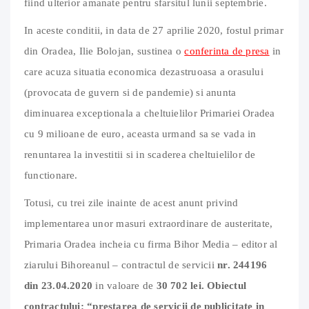
fiind ulterior amanate pentru sfarsitul lunii septembrie.
In aceste conditii, in data de 27 aprilie 2020, fostul primar
din Oradea, Ilie Bolojan, sustinea o
conferinta de presa
in
care acuza situatia economica dezastruoasa a orasului
(provocata de guvern si de pandemie) si anunta
diminuarea exceptionala a cheltuielilor Primariei Oradea
cu 9 milioane de euro, aceasta urmand sa se vada in
renuntarea la investitii si in scaderea cheltuielilor de
functionare.
Totusi, cu trei zile inainte de acest anunt privind
implementarea unor masuri extraordinare de austeritate,
Primaria Oradea incheia cu firma Bihor Media – editor al
ziarului Bihoreanul – contractul de servicii
nr. 244196
din 23.04.2020
in valoare de
30 702 lei. Obiectul
contractului: “prestarea de servicii de publicitate in