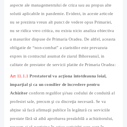
aspecte ale managementului de criza sau au propus alte
solutii aplicabile in pandemie. Evident, in aceste articole
nu se prezinta vreun alt punct de vedere opus Primariei,
nu se ridica vreo critica, nu exista nicio analiza obiectiva
a masurilor dispuse de Primaria Oradea. De altfel, aceasta
obligatie de “non-combat” a ziaristilor este prevazuta
expres in contractul asumat de ziarul Bihoreanul, in
calitate de prestator de servicii platite de Primaria Oradea:
Art 11.1.1
Prestatorul va acţiona întotdeauna loial,
imparţial şi ca un consilier de încredere pentru
Achizitor
conform regulilor şi/sau codului de conduită al
profesiei sale, precum şi cu discreţia necesară. Se va
abţine să facă afirmaţii publice în legătură cu serviciile
prestate fără să aibă aprobarea prealabilă a achizitorului,
precum şi să participe în orice activităţi care sunt în