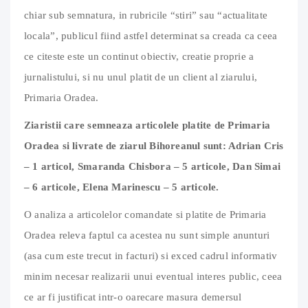
chiar sub semnatura, in rubricile “stiri” sau “actualitate
locala”, publicul fiind astfel determinat sa creada ca ceea
ce citeste este un continut obiectiv, creatie proprie a
jurnalistului, si nu unul platit de un client al ziarului,
Primaria Oradea.
Ziaristii care semneaza articolele platite de Primaria
Oradea si livrate de ziarul Bihoreanul sunt: Adrian Cris
– 1 articol, Smaranda Chisbora – 5 articole, Dan Simai
– 6 articole, Elena Marinescu – 5 articole.
O analiza a articolelor comandate si platite de Primaria
Oradea releva faptul ca acestea nu sunt simple anunturi
(asa cum este trecut in facturi) si exced cadrul informativ
minim necesar realizarii unui eventual interes public, ceea
ce ar fi justificat intr-o oarecare masura demersul