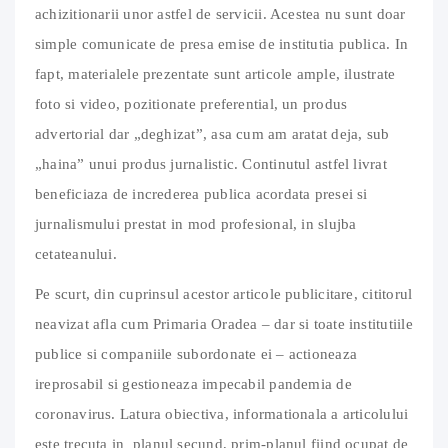
achizitionarii unor astfel de servicii. Acestea nu sunt doar
simple comunicate de presa emise de institutia publica. In
fapt, materialele prezentate sunt articole ample, ilustrate
foto si video, pozitionate preferential, un produs
advertorial dar „deghizat”, asa cum am aratat deja, sub
„haina” unui produs jurnalistic. Continutul astfel livrat
beneficiaza de increderea publica acordata presei si
jurnalismului prestat in mod profesional, in slujba
cetateanului.
Pe scurt, din cuprinsul acestor articole publicitare, cititorul
neavizat afla cum Primaria Oradea – dar si toate institutiile
publice si companiile subordonate ei – actioneaza
ireprosabil si gestioneaza impecabil pandemia de
coronavirus. Latura obiectiva, informationala a articolului
este trecuta in
planul secund, prim-planul fiind ocupat de