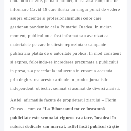
doua luni de zile, pe bani publici, o asa-zisa campanie de
informare Covid 19 care ilustra un singur punct de vedere
asupra eficientei si profesionalismului celor care
gestionau pandemia: cel a Primariei Oradea. In niciun
moment, publicul nu a fost informat sau avertizat ca
materialele pe care le citeste reprezinta o campanie
publicitara platita de o autoritate publica. In mod constient
si expres, folosindu-se increderea prezumata a publicului
in presa, s-a procedat la inducerea in eroare a acestuia
prin deghizarea acestor articole in produs jurnalistic
independent, obiectiv, semnat si asumat de diversi ziaristi.
Astfel, afirmatiile facute de proprietarul ziarului – Florin
Ciucas – cum ca “
La Bihoreanul tot ce înseamnă
publicitate este semnalat riguros ca atare, încadrat în
rubrici dedicate sau marcat, astfel încât publicul să știe