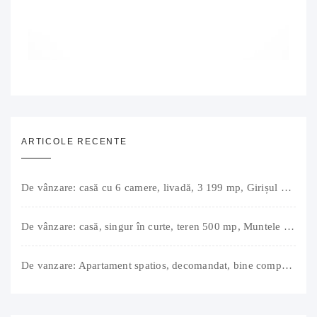
ARTICOLE RECENTE
De vânzare: casă cu 6 camere, livadă, 3 199 mp, Girișul Negru, Bihor, 42 000 Euro. Comision 0.
De vânzare: casă, singur în curte, teren 500 mp, Muntele Găina, Oradea. 157.000 € (negociabil). Comision 0.
De vanzare: Apartament spatios, decomandat, bine compartimentat, 3 camere, 2 bai, bucatarie, suprafață utilă de 64 mp + 3 balcoane (11 mp), strada Barierei, zona Dragos Voda Oradea. 89 500 E (neg). Comision 0