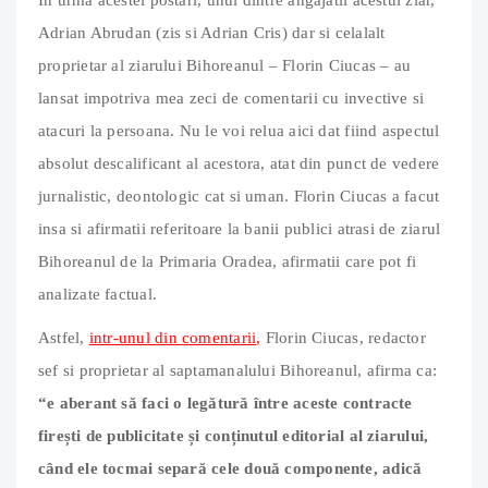
Adrian Abrudan (zis si Adrian Cris) dar si celalalt
proprietar al ziarului Bihoreanul – Florin Ciucas – au
lansat impotriva mea zeci de comentarii cu invective si
atacuri la persoana. Nu le voi relua aici dat fiind aspectul
absolut descalificant al acestora, atat din punct de vedere
jurnalistic, deontologic cat si uman. Florin Ciucas a facut
insa si afirmatii referitoare la banii publici atrasi de ziarul
Bihoreanul de la Primaria Oradea, afirmatii care pot fi
analizate factual.
Astfel,
intr-unul din comentarii
,
Florin Ciucas, redactor
sef si proprietar al saptamanalului Bihoreanul, afirma ca:
“e aberant să faci o legătură între aceste contracte
firești de publicitate și conținutul editorial al ziarului,
când ele tocmai separă cele două componente, adică