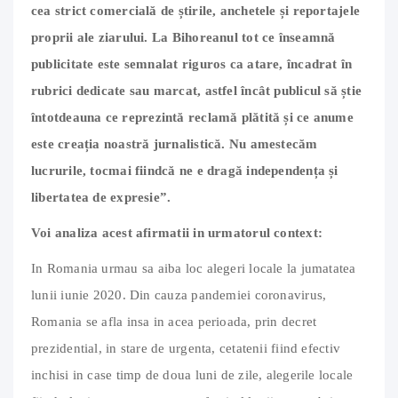
cea strict comercială de știrile, anchetele și reportajele
proprii ale ziarului. La Bihoreanul tot ce înseamnă
publicitate este semnalat riguros ca atare, încadrat în
rubrici dedicate sau marcat, astfel încât publicul să știe
întotdeauna ce reprezintă reclamă plătită și ce anume
este creația noastră jurnalistică. Nu amestecăm
lucrurile, tocmai fiindcă ne e dragă independența și
libertatea de expresie”.
Voi analiza acest afirmatii in urmatorul context:
In Romania urmau sa aiba loc alegeri locale la jumatatea
lunii iunie 2020. Din cauza pandemiei coronavirus,
Romania se afla insa in acea perioada, prin decret
prezidential, in stare de urgenta, cetatenii fiind efectiv
inchisi in case timp de doua luni de zile, alegerile locale