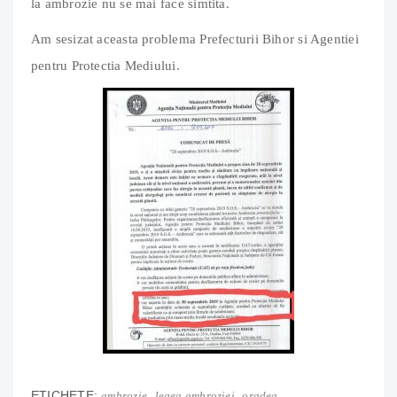
la ambrozie nu se mai face simtita.
Am sesizat aceasta problema Prefecturii Bihor si Agentiei
pentru Protectia Mediului.
ETICHETE:
,
,
ambrozie
legea ambroziei
oradea