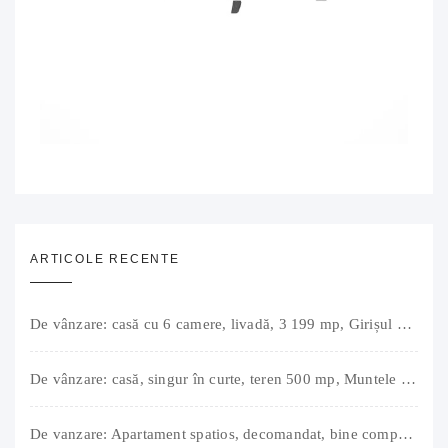
ARTICOLE RECENTE
De vânzare: casă cu 6 camere, livadă, 3 199 mp, Girișul Negru, Bihor, 42 000 Euro. Comision 0.
De vânzare: casă, singur în curte, teren 500 mp, Muntele Găina, Oradea. 157.000 € (negociabil). Comision 0.
De vanzare: Apartament spatios, decomandat, bine compartimentat, 3 camere, 2 bai, bucatarie, suprafață utilă de 64 mp + 3 balcoane (11 mp), strada Barierei, zona Dragos Voda Oradea. 89 500 E (neg). Comision 0